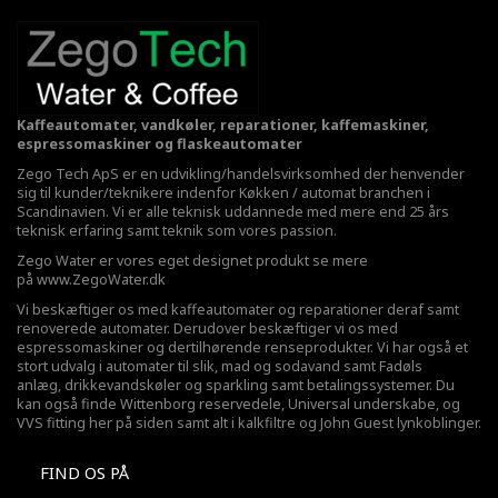
Kaffeautomater, vandkøler, reparationer, kaffemaskiner,
espressomaskiner og flaskeautomater
Zego Tech ApS er en udvikling/handelsvirksomhed der henvender
sig til kunder/teknikere indenfor Køkken / automat branchen i
Scandinavien. Vi er alle teknisk uddannede med mere end 25 års
teknisk erfaring samt teknik som vores passion.
Zego Water er vores eget designet produkt se mere
på
www.ZegoWater.dk
Vi beskæftiger os med kaffeautomater og reparationer deraf samt
renoverede automater. Derudover beskæftiger vi os med
espressomaskiner og dertilhørende renseprodukter. Vi har også et
stort udvalg i automater til slik, mad og sodavand samt Fadøls
anlæg,
drikkevandskøler
og sparkling samt betalingssystemer. Du
kan også finde Wittenborg reservedele, Universal underskabe, og
VVS fitting her på siden samt alt i kalkfiltre og John Guest lynkoblinger.
FIND OS PÅ