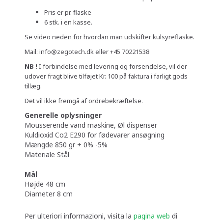
Pris er pr. flaske
6 stk. i en kasse.
Se video neden for hvordan man udskifter kulsyreflaske.
Mail: info@zegotech.dk eller +45 70221538
NB !
I forbindelse med levering og forsendelse, vil der
udover fragt blive tilføjet Kr. 100 på faktura i farligt gods
tillæg.
Det vil ikke fremgå af ordrebekræftelse.
Generelle oplysninger
Mousserende vand maskine, Øl dispenser
Kuldioxid Co2 E290 for fødevarer ansøgning
Mængde 850 gr + 0% -5%
Materiale Stål
Mål
Højde 48 cm
Diameter 8 cm
Per ulteriori informazioni, visita la
pagina web
di