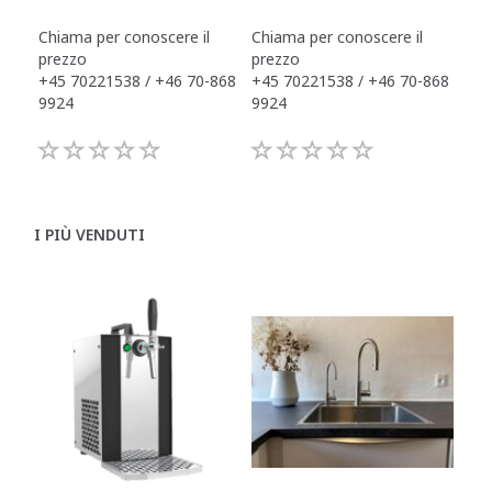
DR
Chiama per conoscere il
Chiama per conoscere il
Chi
prezzo
prezzo
pre
+45 70221538 / +46 70-868
+45 70221538 / +46 70-868
+45
9924
9924
992
I PIÙ VENDUTI