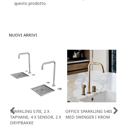
questo prodotto.
NUOVI ARRIVI
SPARKLING S70I, 2 X
OFFICE SPARKLING S40I
OFF
TAPHANE, 4 X SENSOR, 2 X
MED SWINGER I KROM
X S
DRYPBAKKE
TAP