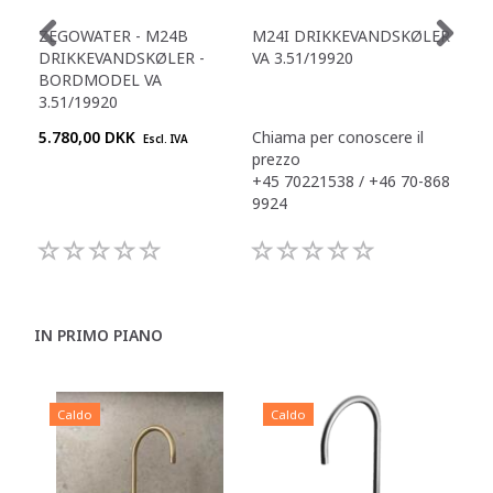
ZEGOWATER - M24B
M24I DRIKKEVANDSKØLER
ZE
DRIKKEVANDSKØLER -
VA 3.51/19920
DR
BORDMODEL VA
BO
3.51/19920
3.5
5.780,00 DKK
Chiama per conoscere il
Chi
Escl. IVA
prezzo
pre
+45 70221538 / +46 70-868
+45
9924
992
IN PRIMO PIANO
Caldo
Caldo
C