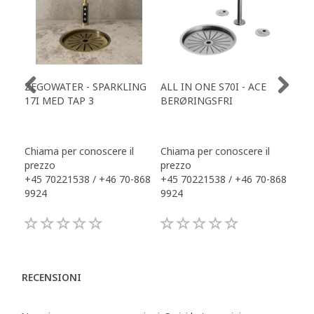
ZEGOWATER - SPARKLING
ALL IN ONE S70I - ACE
TOW
17I MED TAP 3
BERØRINGSFRI
DR
Chiama per conoscere il
Chiama per conoscere il
Chi
prezzo
prezzo
pre
+45 70221538 / +46 70-868
+45 70221538 / +46 70-868
+45
9924
9924
992
RECENSIONI