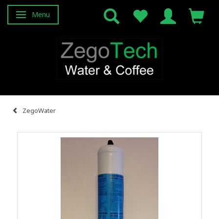
Menu
Attiva/disattiva navigazione
ZegoWater