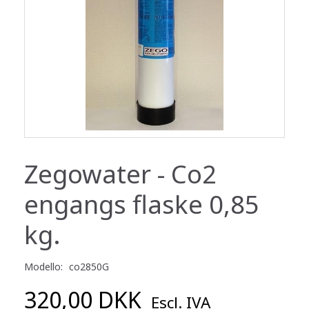
Zegowater - Co2
engangs flaske 0,85
kg.
Modello:
co2850G
320,00 DKK
Escl. IVA