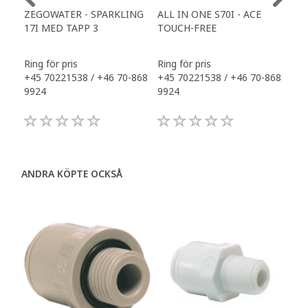
ZEGOWATER - SPARKLING
ALL IN ONE S70I - ACE
TOW
17I MED TAPP 3
TOUCH-FREE
DR
Ring för pris
Ring för pris
Ring
+45 70221538 / +46 70-868
+45 70221538 / +46 70-868
+45
9924
9924
992
ANDRA KÖPTE OCKSÅ