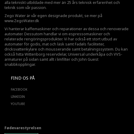
alla tekniskt utbildade med mer än 25 års teknisk erfarenhet och
teknik som vår passion.
Zego Water är vår egen designade produkt, se mer på
www.ZegoWater.dk
Vi hanterar kaffemaskiner och reparationer av dessa och renoverade
automater. Dessutom handlar vi om espressomaskiner och
relaterade rengöringsprodukter. Vi har också ett stort utbud av
automater för godis, mat och läsk samt Fadøls faciliteter,
dricksvattenkylare
och mousserande samt betalningssystem. Du kan
också hitta Wittenborg reservdelar, Universal underkåpa och VVS-
armaturer på sidan samt allt i limfilter och John Guest
snabbkopplingar.
FIND OS PÅ
FACEBOOK
LINKEDIN
YOUTUBE
Fødevarestyrelsen