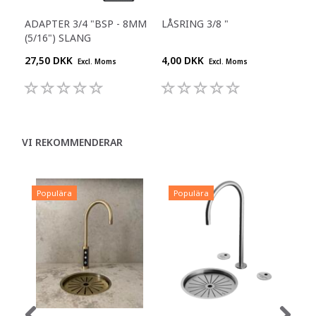
ADAPTER 3/4 "BSP - 8MM
LÅSRING 3/8 "
RAK
(5/16") SLANG
27,50 DKK
4,00 DKK
25,
Excl. Moms
Excl. Moms
VI REKOMMENDERAR
Populära
Populära
P