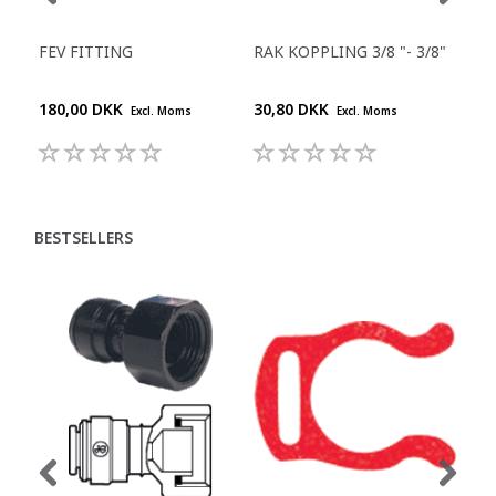
FEV FITTING
RAK KOPPLING 3/8 "- 3/8"
Y-S
180,00 DKK
30,80 DKK
55,
Excl. Moms
Excl. Moms
BESTSELLERS