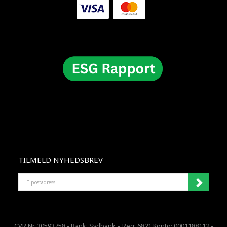
TILMELD NYHEDSBREV
E-
POSTADRESS
CVR Nr. 30593758 - Bank: Sydbank – Reg: 6821 Konto: 0001188112 -