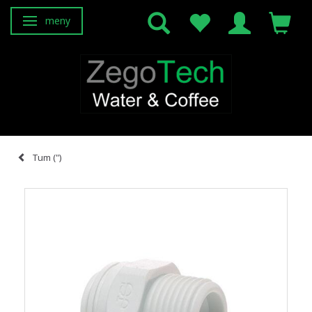
meny
Ändra navigering
Tum (")