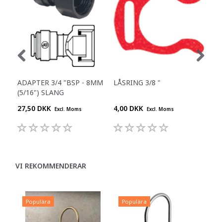
ADAPTER 3/4 "BSP - 8MM
LÅSRING 3/8 "
RAK
(5/16") SLANG
27,50 DKK
4,00 DKK
25,
Excl. Moms
Excl. Moms
VI REKOMMENDERAR
Populära
Populära
P