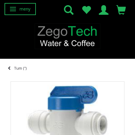
meny
Ändra navigering
Tum (")