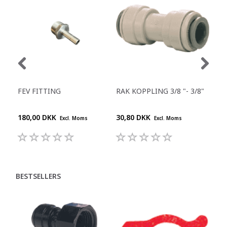
FEV FITTING
RAK KOPPLING 3/8 "- 3/8"
Y-S
180,00 DKK
30,80 DKK
55,
Excl. Moms
Excl. Moms
BESTSELLERS