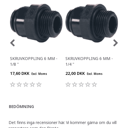
SKRUVKOPPLING 6 MM -
SKRUVKOPPLING 6 MM -
SKR
1/8 "
1/4 "
1/4 
17,60 DKK
22,00 DKK
20,
Excl. Moms
Excl. Moms
BEDÖMNING
Det finns inga recensioner här. Vi kommer gärna om du vill