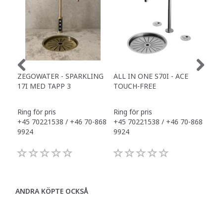
ZEGOWATER - SPARKLING
ALL IN ONE S70I - ACE
TOW
17I MED TAPP 3
TOUCH-FREE
DR
Ring för pris
Ring för pris
Ring
+45 70221538 / +46 70-868
+45 70221538 / +46 70-868
+45
9924
9924
992
ANDRA KÖPTE OCKSÅ