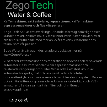
Kaffemaskiner, vattenkylare, reparationer, kaffemaskiner,
espressomaskiner och flaskdispensrar
Zego Tech ApS är ett utvecklings- / handelsföretag som tillgodoser
kunder / tekniker inom köks- / maskinindustrin i Skandinavien. Vi är
alla tekniskt utbildade med mer än 25 års teknisk erfarenhet och
teknik som vår passion.
Zego Water är vår egen designade produkt, se mer på
www.ZegoWater.dk
Vi hanterar kaffemaskiner och reparationer av dessa och renoverade
automater. Dessutom handlar vi om espressomaskiner och
relaterade rengöringsprodukter. Vi har också ett stort utbud av
automater för godis, mat och läsk samt Fadøls faciliteter,
dricksvattenkylare
och mousserande samt betalningssystem. Du kan
också hitta Wittenborg reservdelar, Universal underkåpa och VVS-
armaturer på sidan samt allt i limfilter och John Guest
snabbkopplingar.
FIND OS PÅ