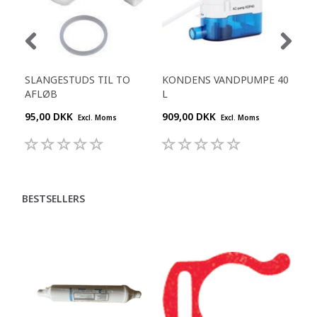
SLANGESTUDS TIL TO
KONDENS VANDPUMPE 40
SI
AFLØB
L
95,00 DKK
909,00 DKK
195
Excl. Moms
Excl. Moms
BESTSELLERS