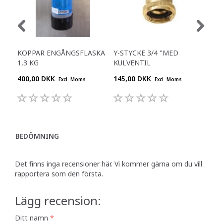
KOPPAR ENGÅNGSFLASKA
Y-STYCKE 3/4 "MED
RE
1,3 KG
KULVENTIL
400,00 DKK
145,00 DKK
645
Excl. Moms
Excl. Moms
BEDÖMNING
Det finns inga recensioner här. Vi kommer gärna om du vill
rapportera som den första.
Lägg recension:
Ditt namn