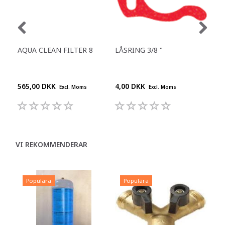
AQUA CLEAN FILTER 8
LÅSRING 3/8 "
RE
FÖR
DR
565,00 DKK
4,00 DKK
210
Excl. Moms
Excl. Moms
VI REKOMMENDERAR
Populära
Populära
P