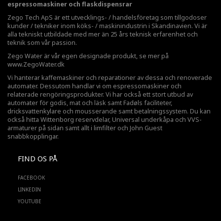
espressomaskiner och flaskdispensrar
Zego Tech ApS är ett utvecklings- / handelsföretag som tillgodoser
kunder / tekniker inom köks- / maskinindustrin i Skandinavien. Vi är
alla tekniskt utbildade med mer än 25 års teknisk erfarenhet och
teknik som vår passion.
Zego Water är vår egen designade produkt, se mer på
www.ZegoWater.dk
Vi hanterar kaffemaskiner och reparationer av dessa och renoverade
automater. Dessutom handlar vi om espressomaskiner och
relaterade rengöringsprodukter. Vi har också ett stort utbud av
automater för godis, mat och läsk samt Fadøls faciliteter,
dricksvattenkylare
och mousserande samt betalningssystem. Du kan
också hitta Wittenborg reservdelar, Universal underkåpa och VVS-
armaturer på sidan samt allt i limfilter och John Guest
snabbkopplingar.
FIND OS PÅ
FACEBOOK
LINKEDIN
YOUTUBE