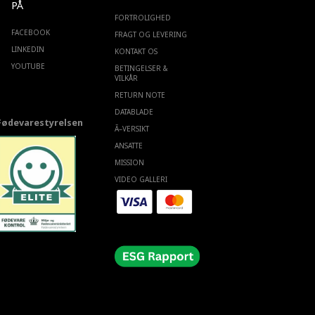
PÅ
FORTROLIGHED
FACEBOOK
FRAGT OG LEVERING
LINKEDIN
KONTAKT OS
YOUTUBE
BETINGELSER &
VILKÅR
RETURN NOTE
DATABLADE
Fødevarestyrelsen
Ã–VERSIKT
ANSATTE
MISSION
VIDEO GALLERI