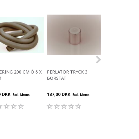
ERING 200 CM Ö 6 X
PERLATOR TRYCK 3
KOPPAR
M
BORSTAT
ENGÅNGSFLASKA
KG.
0 DKK
187,00 DKK
320,00 DKK
Excl. Moms
Excl. Moms
Excl.