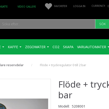
FAVORITER
LOGGA IN
NSATTE
VIDEO GALLERI
SÖK
E
KAFFE
ZEGOWATER
CO2
SKAPA
VARUAUTOMATER
lare reservdelar
Flöde + tryckregulator 0 till 2 bar
Flöde + tryck
bar
Modell:
5208001