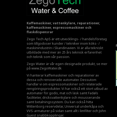
Kaffemaskiner, vattenkylare, reparationer,
kaffemaskiner, espressomaskiner och
flaskdispensrar
Zego Tech ApS är ett utvecklings- / handelsföretag
som tillgodoser kunder / tekniker inom köks- /
maskinindustrin i Skandinavien. Vi är alla tekniskt
utbildade med mer än 25 års teknisk erfarenhet
och teknik som vår passion.
Zego Water är vår egen designade produkt, se mer
på
www.ZegoWater.dk
Vi hanterar kaffemaskiner och reparationer av
dessa och renoverade automater. Dessutom
handlar vi om espressomaskiner och relaterade
rengöringsprodukter. Vi har också ett stort utbud av
automater för godis, mat och läsk samt Fadøls
faciliteter,
dricksvattenkylare
och mousserande
samt betalningssystem. Du kan också hitta
Wittenborg reservdelar, Universal underkåpa och
VVS-armaturer på sidan samt allt i limfilter och John
Guest snabbkopplingar.