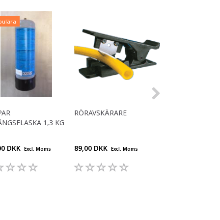
pulära
PAR
RÖRAVSKÄRARE
KOPPAR
NGSFLASKA 1,3 KG
ENGÅNGSFLASKA 
00 DKK
89,00 DKK
360,00 DKK
Excl. Moms
Excl. Moms
Excl.