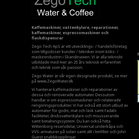
Kaffemaskiner, vattenkylare, reparationer,
kaffemaskiner, espressomaskiner och
flaskdispensrar
Zego Tech ApS är ett utvecklings- / handelsföretag
som tillgodoser kunder / tekniker inom köks- /
maskinindustrin i Skandinavien. Vi är alla tekniskt
utbildade med mer än 25 års teknisk erfarenhet
och teknik som vår passion.
Zego Water är vår egen designade produkt, se mer
på
www.ZegoWater.dk
Vi hanterar kaffemaskiner och reparationer av
dessa och renoverade automater. Dessutom
handlar vi om espressomaskiner och relaterade
rengöringsprodukter. Vi har också ett stort utbud av
automater för godis, mat och läsk samt Fadøls
faciliteter,
dricksvattenkylare
och mousserande
samt betalningssystem. Du kan också hitta
Wittenborg reservdelar, Universal underkåpa och
VVS-armaturer på sidan samt allt i limfilter och John
Guest snabbkopplingar.