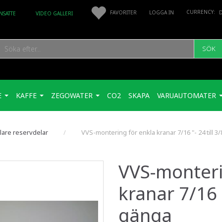
FAVORITER
LOGGA IN
NSATTE
VIDEO GALLERI
SÖK
E
KAFFE
ZEGOWATER
CO2
SKAPA
VARUAUTOMATER
lare reservdelar
VVS-montering för enkla kranar 7/16 "- 24 till 
VVS-monteri
kranar 7/16 
gänga