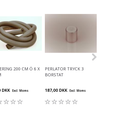
ERING 200 CM Ö 6 X
PERLATOR TRYCK 3
KOPPAR
M
BORSTAT
ENGÅNGSFLASKA
KG.
0 DKK
187,00 DKK
320,00 DKK
Excl. Moms
Excl. Moms
Excl.