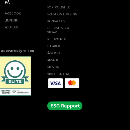
PÅ
FORTROLIGHED
FACEBOOK
FRAGT OG LEVERING
LINKEDIN
KONTAKT OS
YOUTUBE
BETINGELSER &
VILKÅR
RETURN NOTE
DATABLADE
Fødevarestyrelsen
Ã–VERSIKT
ANSATTE
MISSION
VIDEO GALLERI