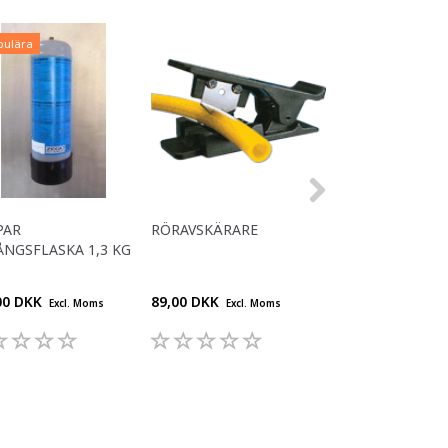
pulära
PAR
RÖRAVSKÄRARE
KOPPAR
NGSFLASKA 1,3 KG
ENGÅNGSFLASKA 
00 DKK
89,00 DKK
360,00 DKK
Excl. Moms
Excl. Moms
Excl.