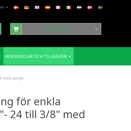
DKK
INKÖPSKORG
RESERVDELAR OCH TILLBEHÖR
3/8" med gänga
ng för enkla
"- 24 till 3/8" med