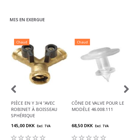
MIS EN EXERGUE
Chaud
Chaud
C
PIÈCE EN Y 3/4 "AVEC
CÔNE DE VALVE POUR LE
JOI
ROBINET À BOISSEAU
MODÈLE 46.008.111
D'E
SPHÉRIQUE
145,00 DKK
68,50 DKK
395
Excl. TVA
Excl. TVA