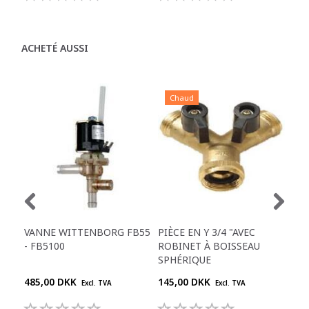
ACHETÉ AUSSI
Chaud
C
VANNE WITTENBORG FB55
PIÈCE EN Y 3/4 "AVEC
CÔN
- FB5100
ROBINET À BOISSEAU
MOD
SPHÉRIQUE
485,00 DKK
145,00 DKK
68,
Excl. TVA
Excl. TVA