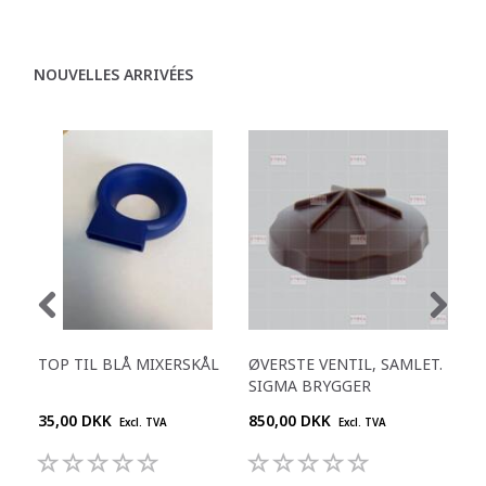
NOUVELLES ARRIVÉES
TOP TIL BLÅ MIXERSKÅL
ØVERSTE VENTIL, SAMLET.
SIG
SIGMA BRYGGER
FB 
35,00 DKK
850,00 DKK
695
Excl. TVA
Excl. TVA