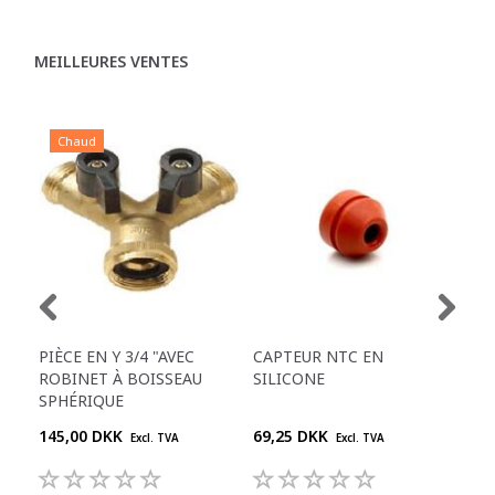
MEILLEURES VENTES
Chaud
C
PIÈCE EN Y 3/4 "AVEC
CAPTEUR NTC EN
CÔN
ROBINET À BOISSEAU
SILICONE
MOD
SPHÉRIQUE
145,00 DKK
69,25 DKK
68,
Excl. TVA
Excl. TVA