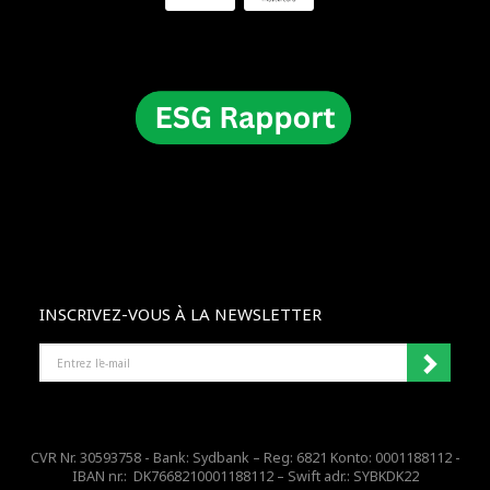
INSCRIVEZ-VOUS À LA NEWSLETTER
ENTREZ
L'E-
MAIL
CVR Nr. 30593758 - Bank: Sydbank – Reg: 6821 Konto: 0001188112 -
IBAN nr.: DK7668210001188112 – Swift adr.: SYBKDK22