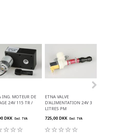
 ING. MOTEUR DE
ETNA VALVE
FOUETS ETNA
GE 24V 115 TR /
D'ALIMENTATION 24V 3
LITRES PM
00 DKK
725,00 DKK
778,00 DKK
Excl. TVA
Excl. TVA
Excl. 