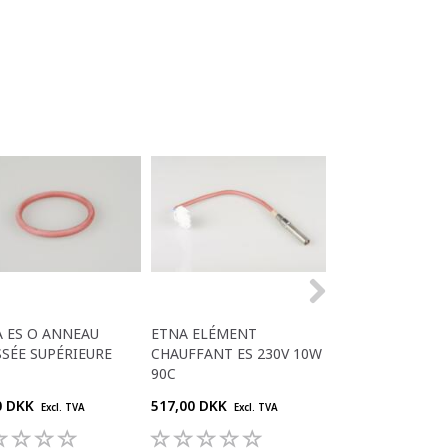
 ES O ANNEAU
ETNA ELÉMENT
FUSIBLE THERM
SÉE SUPÉRIEURE
CHAUFFANT ES 230V 10W
ETNA POUR
90C
TERMOBLOCK E
0 DKK
517,00 DKK
478,00 DKK
Excl. TVA
Excl. TVA
Excl. 