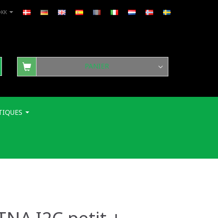
DKK
PANIER
TIQUES
TNA I2C petit +