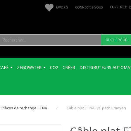
FAVORIS
CONNECTEZ-VOUS
RECHERCHE
CAFÉ
ZEGOWATER
CO2
CRÉER
DISTRIBUTEURS AUTOMA
Pièces de rechange ETNA
Câble plat ETNA I2C petit + moyen
Câble plat E