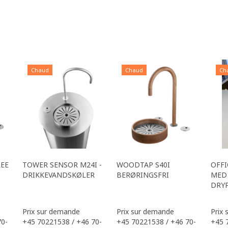
Chaud
Chaud
Ch
REE
TOWER SENSOR M24I -
WOODTAP S40I
OFFI
DRIKKEVANDSKØLER
BERØRINGSFRI
MED 
DRY
Prix sur demande
Prix sur demande
Prix
70-
+45 70221538 / +46 70-
+45 70221538 / +46 70-
+45 