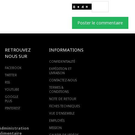
Poster le commentaire
RETROUVEZ
INFORMATIONS
NOUS SUR
CONFIDENTIALITÉ
FACEBOOK
EXPÉDITION ET
LIVRAISON
TWITTER
CONTACTEZ-NOUS
RSS
TERMES &
YOUTUBE
CONDITIONS
GOOGLE
NOTE DE RETOUR
PLUS
FICHES TECHNIQUES
PINTEREST
VUE D'ENSEMBLE
EMPLOYÉS
Administration
MISSION
alimentaire