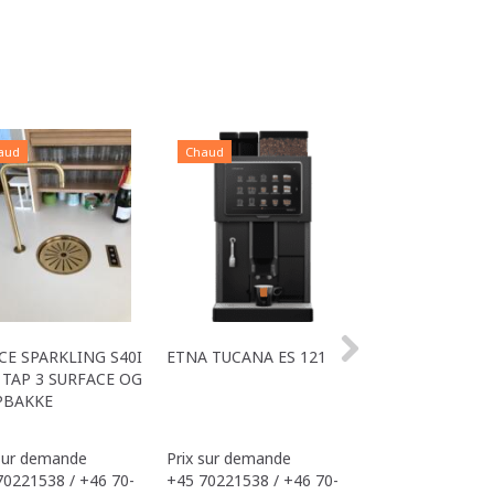
aud
Chaud
Chaud
CE SPARKLING S40I
ETNA TUCANA ES 121
COMBI L S40I O
TAP 3 SURFACE OG
TOUT EN UN
PBAKKE
 sur demande
Prix sur demande
Prix sur demand
70221538 / +46 70-
+45 70221538 / +46 70-
+45 70221538 / 