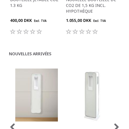
1.3 KG
CO2 DE 1,5 KG INCL.
ET
HYPOTHÈQUE
FIL
400,00 DKK
1.055,00 DKK
2.4
Excl. TVA
Excl. TVA
NOUVELLES ARRIVÉES
C