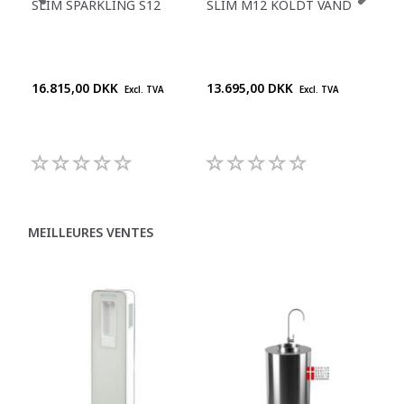
SLIM SPARKLING S12
SLIM M12 KOLDT VAND
TOW
DR
16.815,00 DKK
13.695,00 DKK
Pri
Excl. TVA
Excl. TVA
+45
992
MEILLEURES VENTES