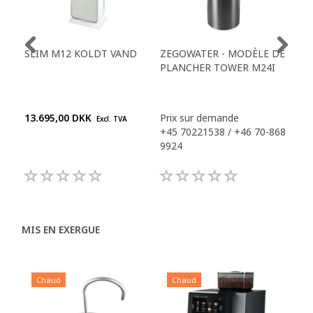
SLIM M12 KOLDT VAND
ZEGOWATER - MODÈLE DE
ZEG
PLANCHER TOWER M24I
17I
PE
13.695,00 DKK
Prix sur demande
Pri
Excl. TVA
+45 70221538 / +46 70-868
+45
9924
992
MIS EN EXERGUE
Chaud
Chaud