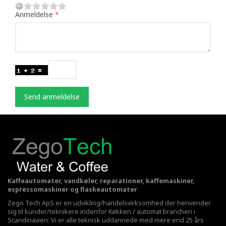
Anmeldelse
Send anmeldelse
Kaffeautomater, vandkøler, reparationer, kaffemaskiner,
espressomaskiner og flaskeautomater
Zego Tech ApS er en udvikling/handelsvirksomhed der henvender
sig til kunder/teknikere indenfor Køkken / automat branchen i
Scandinavien. Vi er alle teknisk uddannede med mere end 25 års