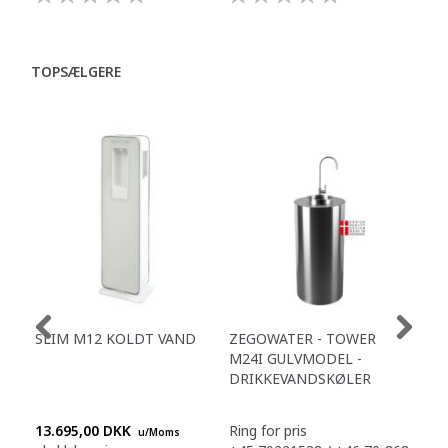
TOPSÆLGERE
SLIM M12 KOLDT VAND
ZEGOWATER - TOWER
ZE
M24I GULVMODEL -
SPA
DRIKKEVANDSKØLER
RU
DR
13.695,00 DKK
Ring for pris
Ring
u/Moms