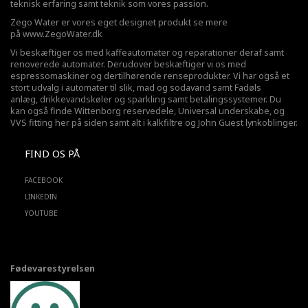
teknisk erfaring samt teknik som vores passion.
Zego Water er vores eget designet produkt se mere
på
www.ZegoWater.dk
Vi beskæftiger os med kaffeautomater og reparationer deraf samt
renoverede automater. Derudover beskæftiger vi os med
espressomaskiner og dertilhørende renseprodukter. Vi har også et
stort udvalg i automater til slik, mad og sodavand samt Fadøls
anlæg,
drikkevandskøler
og sparkling samt betalingssystemer. Du
kan også finde Wittenborg reservedele, Universal underskabe, og
VVS fitting her på siden samt alt i kalkfiltre og John Guest lynkoblinger.
FIND OS PÅ
FACEBOOK
LINKEDIN
YOUTUBE
Fødevarestyrelsen