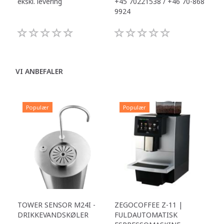
ekskl. levering
+45 70221538 / +46 70-868
+45
9924
992
VI ANBEFALER
Populær
Populær
TOWER SENSOR M24I -
ZEGOCOFFEE Z-11 |
DRIKKEVANDSKØLER
FULDAUTOMATISK