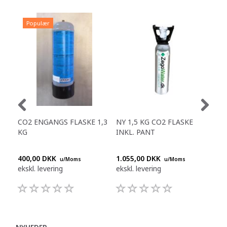
Populær
CO2 ENGANGS FLASKE 1,3
NY 1,5 KG CO2 FLASKE
HYG
KG
INKL. PANT
FIL
S80
400,00 DKK
1.055,00 DKK
2.4
u/Moms
u/Moms
ekskl. levering
ekskl. levering
eksk