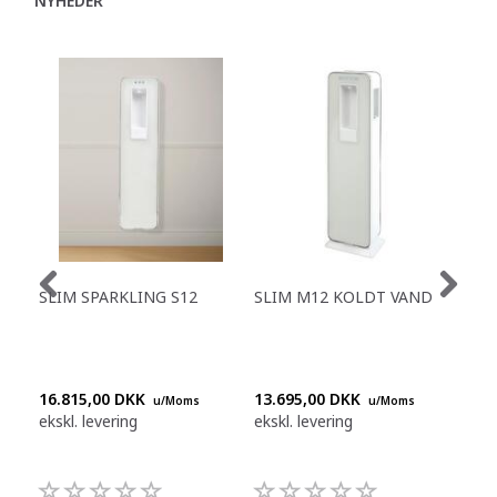
NYHEDER
P
SLIM SPARKLING S12
SLIM M12 KOLDT VAND
TOW
DR
16.815,00 DKK
13.695,00 DKK
Ring
u/Moms
u/Moms
ekskl. levering
ekskl. levering
+45
992