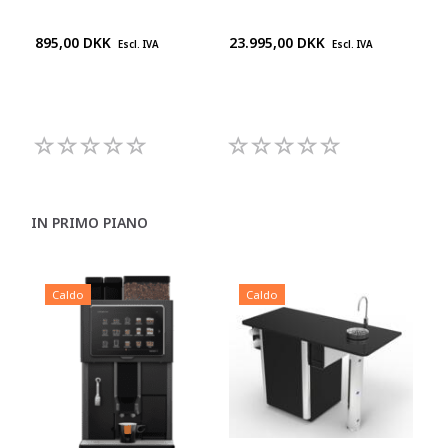
895,00 DKK
23.995,00 DKK
Chi
Escl. IVA
Escl. IVA
pre
+45
992
IN PRIMO PIANO
Caldo
Caldo
C