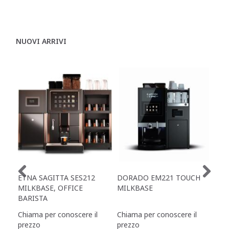
NUOVI ARRIVI
ETNA SAGITTA SES212
DORADO EM221 TOUCH
ET
MILKBASE, OFFICE
MILKBASE
TO
BARISTA
Chiama per conoscere il
Chiama per conoscere il
Chi
prezzo
prezzo
pre