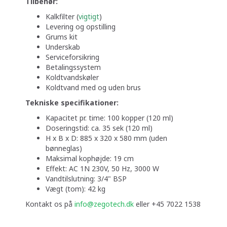
Tilbehør:
Kalkfilter (
vigtigt
)
Levering og opstilling
Grums kit
Underskab
Serviceforsikring
Betalingssystem
Koldtvandskøler
Koldtvand med og uden brus
Tekniske specifikationer:
Kapacitet pr. time: 100 kopper (120 ml)
Doseringstid: ca. 35 sek (120 ml)
H x B x D: 885 x 320 x 580 mm (uden
bønneglas)
Maksimal kophøjde: 19 cm
Effekt: AC 1N 230V, 50 Hz, 3000 W
Vandtilslutning: 3/4" BSP
Vægt (tom): 42 kg
Kontakt os på
info@zegotech.dk
eller +45 7022 1538