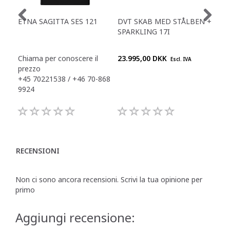
ETNA SAGITTA SES 121
DVT SKAB MED STÅLBEN +
ZEG
SPARKLING 17I
FU
ES
Chiama per conoscere il
23.995,00 DKK
Chi
Escl. IVA
prezzo
pre
+45 70221538 / +46 70-868
+45
9924
992
RECENSIONI
Non ci sono ancora recensioni. Scrivi la tua opinione per
primo
Aggiungi recensione: