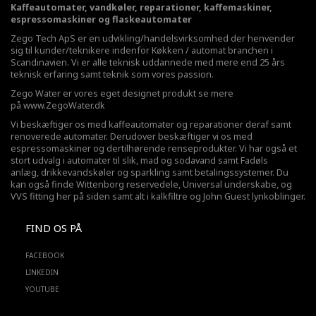
Kaffeautomater, vandkøler, reparationer, kaffemaskiner,
espressomaskiner og flaskeautomater
Zego Tech ApS er en udvikling/handelsvirksomhed der henvender
sig til kunder/teknikere indenfor Køkken / automat branchen i
Scandinavien. Vi er alle teknisk uddannede med mere end 25 års
teknisk erfaring samt teknik som vores passion.
Zego Water er vores eget designet produkt se mere
på
www.ZegoWater.dk
Vi beskæftiger os med kaffeautomater og reparationer deraf samt
renoverede automater. Derudover beskæftiger vi os med
espressomaskiner og dertilhørende renseprodukter. Vi har også et
stort udvalg i automater til slik, mad og sodavand samt Fadøls
anlæg,
drikkevandskøler
og sparkling samt betalingssystemer. Du
kan også finde Wittenborg reservedele, Universal underskabe, og
VVS fitting her på siden samt alt i kalkfiltre og John Guest lynkoblinger.
FIND OS PÅ
FACEBOOK
LINKEDIN
YOUTUBE