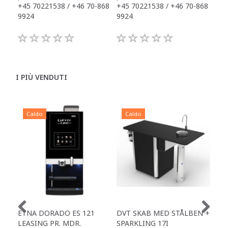
+45 70221538 / +46 70-868
+45 70221538 / +46 70-868
+45
9924
9924
992
I PIÙ VENDUTI
Caldo
Caldo
C
ETNA DORADO ES 121
DVT SKAB MED STÅLBEN +
ET
LEASING PR. MDR.
SPARKLING 17I
IN