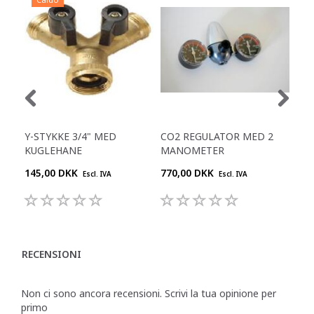
Y-STYKKE 3/4" MED
CO2 REGULATOR MED 2
JG 
KUGLEHANE
MANOMETER
FFL
145,00 DKK
770,00 DKK
26,
Escl. IVA
Escl. IVA
RECENSIONI
Non ci sono ancora recensioni. Scrivi la tua opinione per
primo