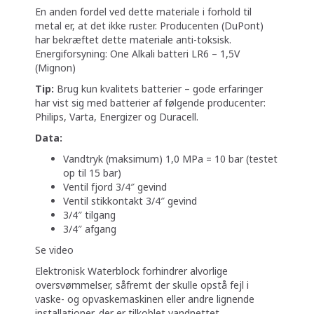
En anden fordel ved dette materiale i forhold til
metal er, at det ikke ruster. Producenten (DuPont)
har bekræftet dette materiale anti-toksisk.
Energiforsyning: One Alkali batteri LR6 – 1,5V
(Mignon)
Tip:
Brug kun kvalitets batterier – gode erfaringer
har vist sig med batterier af følgende producenter:
Philips, Varta, Energizer og Duracell.
Data:
Vandtryk (maksimum) 1,0 MPa = 10 bar (testet
op til 15 bar)
Ventil fjord 3/4″ gevind
Ventil stikkontakt 3/4″ gevind
3/4″ tilgang
3/4″ afgang
Se video
Elektronisk Waterblock forhindrer alvorlige
oversvømmelser, såfremt der skulle opstå fejl i
vaske- og opvaskemaskinen eller andre lignende
installationer, der er tilkoblet vandnettet.