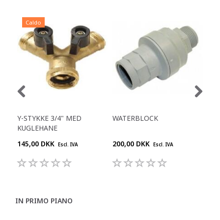
Caldo
Y-STYKKE 3/4" MED
WATERBLOCK
FEV
KUGLEHANE
145,00 DKK
200,00 DKK
180
Escl. IVA
Escl. IVA
IN PRIMO PIANO