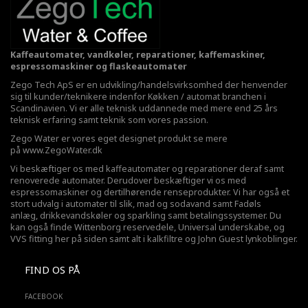
Kaffeautomater, vandkøler, reparationer, kaffemaskiner,
espressomaskiner og flaskeautomater
Zego Tech ApS er en udvikling/handelsvirksomhed der henvender
sig til kunder/teknikere indenfor Køkken / automat branchen i
Scandinavien. Vi er alle teknisk uddannede med mere end 25 års
teknisk erfaring samt teknik som vores passion.
Zego Water er vores eget designet produkt se mere
på
www.ZegoWater.dk
Vi beskæftiger os med kaffeautomater og reparationer deraf samt
renoverede automater. Derudover beskæftiger vi os med
espressomaskiner og dertilhørende renseprodukter. Vi har også et
stort udvalg i automater til slik, mad og sodavand samt Fadøls
anlæg,
drikkevandskøler
og sparkling samt betalingssystemer. Du
kan også finde Wittenborg reservedele, Universal underskabe, og
VVS fitting her på siden samt alt i kalkfiltre og John Guest lynkoblinger.
FIND OS PÅ
FACEBOOK