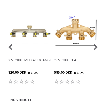
Y STYKKE MED 4 UDGANGE
Y- STYKKE X 4
AN
820,00 DKK
585,00 DKK
465
Escl. IVA
Escl. IVA
I PIÙ VENDUTI