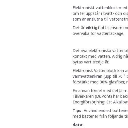
Elektroniskt vattenblock med 2
om fel uppstår i tvätt- och di
som är anslutna till vattens
Det är
viktigt
att sensorn med
övervaka för vattenläckage.
Det nya elektroniska vattenb
kontakt med vatten. Aldrig nå
bytas vart tredje år.
Elektronisk Vattenblock kan a
varmvattenkran (upp till 70 ° C
förstärkt med 30% glasfiber,
En annan fördel med detta mate
Tillverkaren (DuPont) har bekr
Energiförsörjning: Ett Alkalib
Tips:
Använd endast batterier 
med batterier från följande til
data: