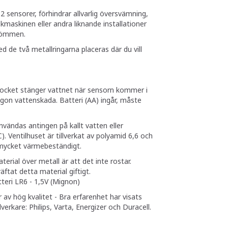
 sensorer, förhindrar allvarlig översvämning,
skmaskinen eller andra liknande installationer
trömmen.
 de två metallringarna placeras där du vill
locket stänger vattnet när sensorn kommer i
gon vattenskada. Batteri (AA) ingår, måste
nvändas antingen på kallt vatten eller
). Ventilhuset är tillverkat av polyamid 6,6 och
 mycket värmebeständigt.
rial över metall är att det inte rostar.
äftat detta material giftigt.
atteri LR6 - 1,5V (Mignon)
av hög kvalitet - Bra erfarenhet har visats
lverkare: Philips, Varta, Energizer och Duracell.