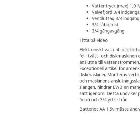
Vattentryck (max) 1,0 M
Valvefjord 3/4 indgänga
Ventiluttag 3/4 indgäng
3/4 "åtkomst
3/4 gångavgång
Titta på video
Elektroniskt vattenblock förh
fel i tvätt- och diskmaskinen 
anslutna till vattenströmmen.
Exceptionell artikel för amer
diskmaskiner. Monteras vertika
och maskinens anslutningssla
slangen, hindrar EWB en män
satt igenom. Detta undviker 
"inuti och 3/4 yttre tråd.
Batteriet AA 1.5v måste ändr