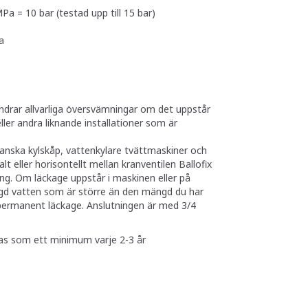
Pa = 10 bar (testad upp till 15 bar)
a
indrar allvarliga översvämningar om det uppstår
eller andra liknande installationer som är
ikanska kylskåp, vattenkylare tvättmaskiner och
lt eller horisontellt mellan kranventilen Ballofix
ng. Om läckage uppstår i maskinen eller på
gd vatten som är större än den mängd du har
permanent läckage. Anslutningen är med 3/4
as som ett minimum varje 2-3 år