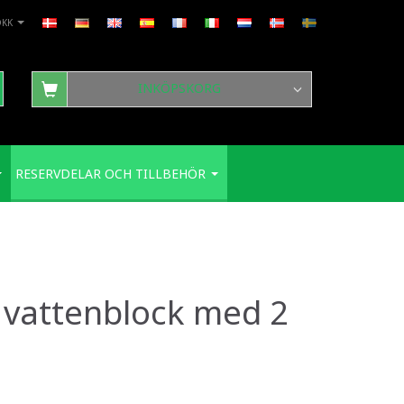
DKK
INKÖPSKORG
RESERVDELAR OCH TILLBEHÖR
t vattenblock med 2