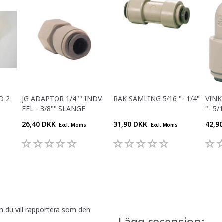
D 2
JG ADAPTOR 1/4"" INDV.
RAK SAMLING 5/16 "- 1/4"
VINK
FFL - 3/8"" SLANGE
"- 5/
26,40 DKK
31,90 DKK
42,9
Excl. Moms
Excl. Moms
m du vill rapportera som den
Lägg recension: