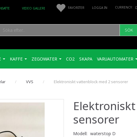
FAVORITER
LOGGA IN
NSATTE
VIDEO GALLERI
SÖK
E
KAFFE
ZEGOWATER
CO2
SKAPA
VARUAUTOMATER
lar
VVS
Elektroniskt vattenblock med 2 sensorer
Elektronisk
sensorer
Modell:
waterstop D