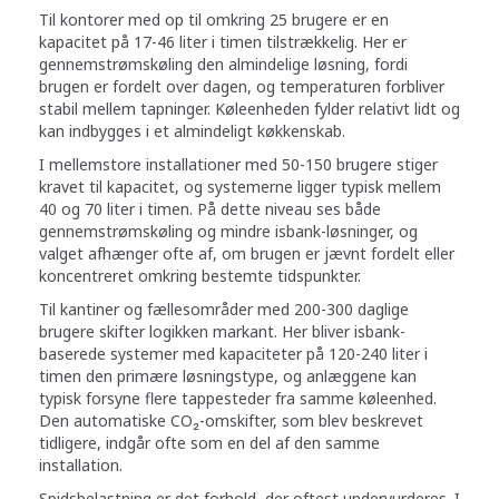
Til kontorer med op til omkring 25 brugere er en
kapacitet på 17-46 liter i timen tilstrækkelig. Her er
gennemstrømskøling den almindelige løsning, fordi
brugen er fordelt over dagen, og temperaturen forbliver
stabil mellem tapninger. Køleenheden fylder relativt lidt og
kan indbygges i et almindeligt køkkenskab.
I mellemstore installationer med 50-150 brugere stiger
kravet til kapacitet, og systemerne ligger typisk mellem
40 og 70 liter i timen. På dette niveau ses både
gennemstrømskøling og mindre isbank-løsninger, og
valget afhænger ofte af, om brugen er jævnt fordelt eller
koncentreret omkring bestemte tidspunkter.
Til kantiner og fællesområder med 200-300 daglige
brugere skifter logikken markant. Her bliver isbank-
baserede systemer med kapaciteter på 120-240 liter i
timen den primære løsningstype, og anlæggene kan
typisk forsyne flere tappesteder fra samme køleenhed.
Den automatiske CO₂-omskifter, som blev beskrevet
tidligere, indgår ofte som en del af den samme
installation.
Spidsbelastning er det forhold, der oftest undervurderes. I