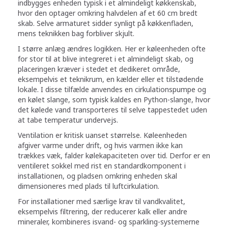
indbygges enheden typisk i et almindeligt køkkenskab,
hvor den optager omkring halvdelen af et 60 cm bredt
skab. Selve armaturet sidder synligt på køkkenfladen,
mens teknikken bag forbliver skjult.
I større anlæg ændres logikken. Her er køleenheden ofte
for stor til at blive integreret i et almindeligt skab, og
placeringen kræver i stedet et dedikeret område,
eksempelvis et teknikrum, en kælder eller et tilstødende
lokale. I disse tilfælde anvendes en cirkulationspumpe og
en kølet slange, som typisk kaldes en Python-slange, hvor
det kølede vand transporteres til selve tappestedet uden
at tabe temperatur undervejs.
Ventilation er kritisk uanset størrelse. Køleenheden
afgiver varme under drift, og hvis varmen ikke kan
trækkes væk, falder kølekapaciteten over tid. Derfor er en
ventileret sokkel med rist en standardkomponent i
installationen, og pladsen omkring enheden skal
dimensioneres med plads til luftcirkulation.
For installationer med særlige krav til vandkvalitet,
eksempelvis filtrering, der reducerer kalk eller andre
mineraler, kombineres isvand- og sparkling-systemerne