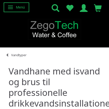
Menú
Navegación de palanca
Vandtyper
Vandhane med isvand
og brus til
professionelle
drikkevandsinstallation