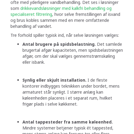
ofte med yderligere vandbehandling. Det ses i løsninger
som
drikkevandsløsninger med kalkfri behandling og
specialiseret filtrering
, hvor selve fremstillingen af isvand
og brus kobles sammen med en mere omfattende
behandling af vandet.
Tre forhold spiller typisk ind, når selve løsningen vælges:
Antal brugere på spidsbelastning.
Det samlede
brugertal afgør kapaciteten, men spidsbelastningen
afgør, om der skal vælges gennemstrømskøling
eller isbank.
Synlig eller skjult installation.
I de fleste
kontorer indbygges teknikken under bordet, mens
armaturet står synligt. I større anlæg kan
køleenheden placeres i et separat rum, hvilket
frigør plads i selve køkkenet.
Antal tappesteder fra samme køleenhed.
Mindre systemer betjener typisk ét tappested,
mens større anlæg kan forsyne tre eller flere