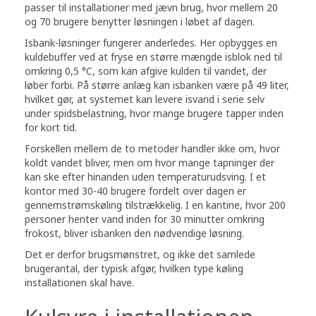
passer til installationer med jævn brug, hvor mellem 20
og 70 brugere benytter løsningen i løbet af dagen.
Isbank-løsninger fungerer anderledes. Her opbygges en
kuldebuffer ved at fryse en større mængde isblok ned til
omkring 0,5 °C, som kan afgive kulden til vandet, der
løber forbi. På større anlæg kan isbanken være på 49 liter,
hvilket gør, at systemet kan levere isvand i serie selv
under spidsbelastning, hvor mange brugere tapper inden
for kort tid.
Forskellen mellem de to metoder handler ikke om, hvor
koldt vandet bliver, men om hvor mange tapninger der
kan ske efter hinanden uden temperaturudsving. I et
kontor med 30-40 brugere fordelt over dagen er
gennemstrømskøling tilstrækkelig. I en kantine, hvor 200
personer henter vand inden for 30 minutter omkring
frokost, bliver isbanken den nødvendige løsning.
Det er derfor brugsmønstret, og ikke det samlede
brugerantal, der typisk afgør, hvilken type køling
installationen skal have.