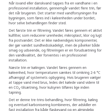
Når isvand eller danskvand tappes fra en vandhane i en
professionel installation, gennemgår vandet flere trin, før
det når brugeren. Det starter med vandforsyningen fra
bygningen, som føres ind i køleenheden under bordet,
hvor selve behandlingen finder sted.
Det første trin er filtrering. Vandet føres gennem et aktivt
kulfilter, som reducerer urenheder, mikroplast, klor og lugt
fra postvandet. Det er ikke nødvendigvis komponenter,
der gør vandet sundhedsskadeligt, men de påvirker både
smag og udseende, og filtreringen er en forudsætning for
den vandkvalitet, der forventes i en professionel
installation.
Næste trin er kølingen. Vandet føres gennem en
køleenhed, hvor temperaturen sænkes til omkring 2-6 °C
afhængigt af systemets opbygning. Hvis brugeren vælger
at tappe vand med brus, ledes det kølede vand videre til
en CO₂-tilsætning, hvor kulsyren tilføres lige inden
tapning.
Det er denne tre-trins-behandling, hvor filtrering, køling
og eventuel karbonisering kombineres, der adskiller en
fast installation fra både flaskevand og en almindelig