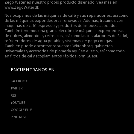
Zego Water es nuestro propio producto diseñado. Vea más en
www.ZegoWater.dk
Nos ocupamos de las máquinas de café y sus reparaciones, así como
de las máquinas expendedoras renovadas. Además, tratamos con
máquinas de café espresso y productos de limpieza asociados.
También tenemos una gran selección de máquinas expendedoras
de dulces, alimentos y refrescos, así como las instalaciones de Fadøl,
refrigeradores de agua potable
y sistemas de pago con gas.
También puede encontrar repuestos Wittenborg, gabinetes
universales y accesorios de plomería aquí en el sitio, así como todo
en filtros de cal y acoplamientos rápidos John Guest.
ENCUENTRANOS EN
FACEBOOK
TWITTER
RSS
YOUTUBE
GOOGLE PLUS
PINTEREST