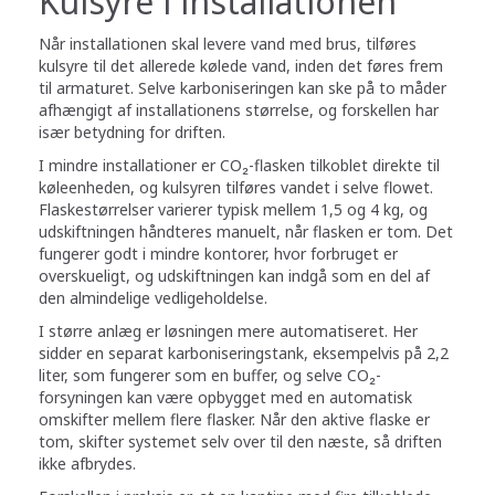
Kulsyre i installationen
Når installationen skal levere vand med brus, tilføres
kulsyre til det allerede kølede vand, inden det føres frem
til armaturet. Selve karboniseringen kan ske på to måder
afhængigt af installationens størrelse, og forskellen har
især betydning for driften.
I mindre installationer er CO₂-flasken tilkoblet direkte til
køleenheden, og kulsyren tilføres vandet i selve flowet.
Flaskestørrelser varierer typisk mellem 1,5 og 4 kg, og
udskiftningen håndteres manuelt, når flasken er tom. Det
fungerer godt i mindre kontorer, hvor forbruget er
overskueligt, og udskiftningen kan indgå som en del af
den almindelige vedligeholdelse.
I større anlæg er løsningen mere automatiseret. Her
sidder en separat karboniseringstank, eksempelvis på 2,2
liter, som fungerer som en buffer, og selve CO₂-
forsyningen kan være opbygget med en automatisk
omskifter mellem flere flasker. Når den aktive flaske er
tom, skifter systemet selv over til den næste, så driften
ikke afbrydes.