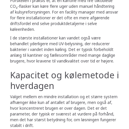
Forskellen i praksis er, at en kantine med fire tilkoblede
CO₂-flasker kan køre flere uger uden manuel håndtering
af kulsyreforsyningen. For en facility manager med ansvar
for flere installationer er det ofte en mere afgørende
driftsfordel end selve produktdetaljerne i selve
køleenheden.
I de største installationer kan vandet også være
behandlet yderligere med UV-belysning, der reducerer
bakterier i vandet inden køling. Det er typisk forbeholdt
anlæg til kantiner og fællesområder med mange daglige
brugere, hvor kravene til vandkvalitet over tid er højere.
Kapacitet og kølemetode i
hverdagen
Valget mellem en mindre installation og et større system
afhænger ikke kun af antallet af brugere, men også af,
hvor koncentreret brugen er over dagen. Det er det
parameter, der typisk er sværest at vurdere på forhånd,
men det har størst betydning for, om løsningen fungerer
stabilt i drift.