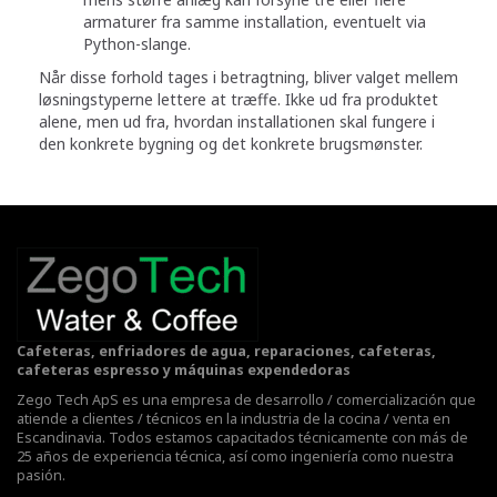
armaturer fra samme installation, eventuelt via
Python-slange.
Når disse forhold tages i betragtning, bliver valget mellem
løsningstyperne lettere at træffe. Ikke ud fra produktet
alene, men ud fra, hvordan installationen skal fungere i
den konkrete bygning og det konkrete brugsmønster.
Cafeteras, enfriadores de agua, reparaciones, cafeteras,
cafeteras espresso y máquinas expendedoras
Zego Tech ApS es una empresa de desarrollo / comercialización que
atiende a clientes / técnicos en la industria de la cocina / venta en
Escandinavia. Todos estamos capacitados técnicamente con más de
25 años de experiencia técnica, así como ingeniería como nuestra
pasión.