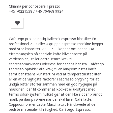
Chiama per conoscere il prezzo
+45 70221538 / +46 70-868 9924
Cafetego pro. en rigtig italiensk espresso klassiker En
professionel 2 - 3 eller 4 gruppe espresso maskine bygget
med stor kapacitet 200 – 600 kopper om dagen. Da
efterspørgslen på speciale kaffe bliver større på
verdensplan, stiller dette større krav til
espressomaskinens ydeevne for dagens barista. Cafétego
Espresso opfylder alle krav, til en langsom ristet kaffe
samt baristaens kunstart. Vi ved at temperaturstabiliten
er en af de vigtigste faktorer i espresso brygning for at
undgå bitter stoffer sammen med en god hygiejne på
maskinen, der til kommer at Rocket er udstyret med
termo sifon-system hvilket gør at der ikke sidder brændt
mælk på damp rørene når der skal laver Café latte,
Cappuccino eller Latte Macchiato . Håndlavede af de
bedste materialer til rådighed. Cafétego Espresso.