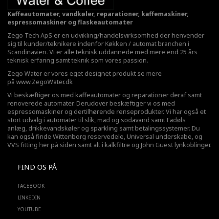
Kaffeautomater, vandkøler, reparationer, kaffemaskiner,
espressomaskiner og flaskeautomater
Zego Tech ApS er en udvikling/handelsvirksomhed der henvender
sig til kunder/teknikere indenfor Køkken / automat branchen i
Scandinavien. Vi er alle teknisk uddannede med mere end 25 års
teknisk erfaring samt teknik som vores passion.
Zego Water er vores eget designet produkt se mere
på
www.ZegoWater.dk
Vi beskæftiger os med kaffeautomater og reparationer deraf samt
renoverede automater. Derudover beskæftiger vi os med
espressomaskiner og dertilhørende renseprodukter. Vi har også et
stort udvalg i automater til slik, mad og sodavand samt Fadøls
anlæg,
drikkevandskøler
og sparkling samt betalingssystemer. Du
kan også finde Wittenborg reservedele, Universal underskabe, og
VVS fitting her på siden samt alt i kalkfiltre og John Guest lynkoblinger.
FIND OS PÅ
FACEBOOK
LINKEDIN
YOUTUBE