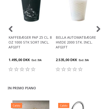
KAFFEBÆGER PAP 25 CL. 8
BELLA AUTOMATBÆGRE
LÅG
OZ 1000 STK SORT INCL.
HVIDE 2000 STK. INCL.
8 O
AFGIFT
AFGIFT
100
1.495,00 DKK
2.535,00 DKK
400
Escl. IVA
Escl. IVA
IN PRIMO PIANO
Caldo
Caldo
C