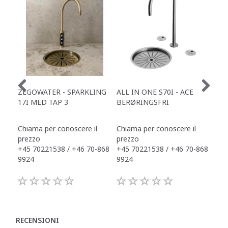
ZEGOWATER - SPARKLING
ALL IN ONE S70I - ACE
TOW
17I MED TAP 3
BERØRINGSFRI
DR
Chiama per conoscere il
Chiama per conoscere il
Chi
prezzo
prezzo
pre
+45 70221538 / +46 70-868
+45 70221538 / +46 70-868
+45
9924
9924
992
RECENSIONI