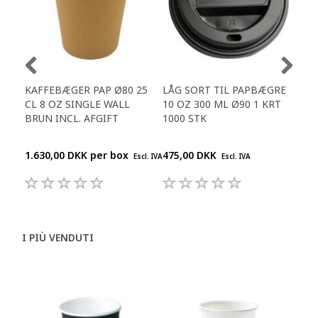
KAFFEBÆGER PAP Ø80 25
LÅG SORT TIL PAPBÆGRE
KAF
CL 8 OZ SINGLE WALL
10 OZ 300 ML Ø90 1 KRT
12 
BRUN INCL. AFGIFT
1000 STK
INC
1.630,00 DKK per
box
475,00 DKK
2.2
Escl. IVA
Escl. IVA
I PIÙ VENDUTI