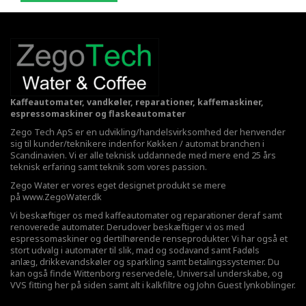
Kaffeautomater, vandkøler, reparationer, kaffemaskiner,
espressomaskiner og flaskeautomater
Zego Tech ApS er en udvikling/handelsvirksomhed der henvender
sig til kunder/teknikere indenfor Køkken / automat branchen i
Scandinavien. Vi er alle teknisk uddannede med mere end 25 års
teknisk erfaring samt teknik som vores passion.
Zego Water er vores eget designet produkt se mere
på
www.ZegoWater.dk
Vi beskæftiger os med kaffeautomater og reparationer deraf samt
renoverede automater. Derudover beskæftiger vi os med
espressomaskiner og dertilhørende renseprodukter. Vi har også et
stort udvalg i automater til slik, mad og sodavand samt Fadøls
anlæg,
drikkevandskøler
og sparkling samt betalingssystemer. Du
kan også finde Wittenborg reservedele, Universal underskabe, og
VVS fitting her på siden samt alt i kalkfiltre og John Guest lynkoblinger.