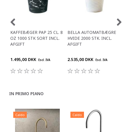
KAFFEBÆGER PAP 25 CL. 8
BELLA AUTOMATBÆGRE
LÅG
OZ 1000 STK SORT INCL.
HVIDE 2000 STK. INCL.
8 O
AFGIFT
AFGIFT
100
1.495,00 DKK
2.535,00 DKK
400
Escl. IVA
Escl. IVA
IN PRIMO PIANO
Caldo
Caldo
C