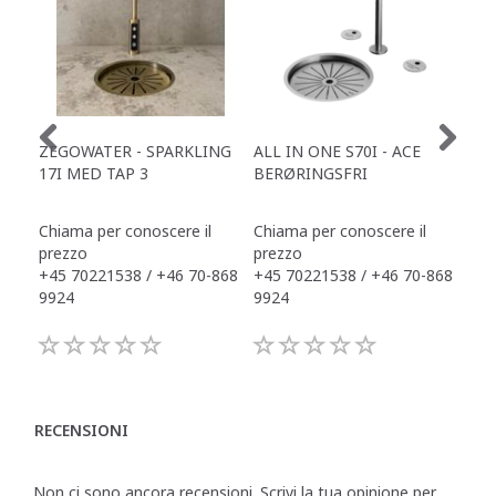
ZEGOWATER - SPARKLING
ALL IN ONE S70I - ACE
TOW
17I MED TAP 3
BERØRINGSFRI
DR
Chiama per conoscere il
Chiama per conoscere il
Chi
prezzo
prezzo
pre
+45 70221538 / +46 70-868
+45 70221538 / +46 70-868
+45
9924
9924
992
RECENSIONI
Non ci sono ancora recensioni. Scrivi la tua opinione per