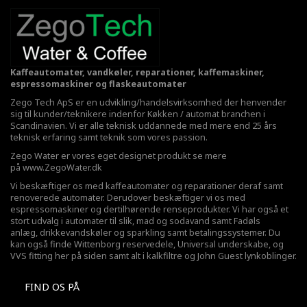
Kaffeautomater, vandkøler, reparationer, kaffemaskiner,
espressomaskiner og flaskeautomater
Zego Tech ApS er en udvikling/handelsvirksomhed der henvender
sig til kunder/teknikere indenfor Køkken / automat branchen i
Scandinavien. Vi er alle teknisk uddannede med mere end 25 års
teknisk erfaring samt teknik som vores passion.
Zego Water er vores eget designet produkt se mere
på
www.ZegoWater.dk
Vi beskæftiger os med kaffeautomater og reparationer deraf samt
renoverede automater. Derudover beskæftiger vi os med
espressomaskiner og dertilhørende renseprodukter. Vi har også et
stort udvalg i automater til slik, mad og sodavand samt Fadøls
anlæg,
drikkevandskøler
og sparkling samt betalingssystemer. Du
kan også finde Wittenborg reservedele, Universal underskabe, og
VVS fitting her på siden samt alt i kalkfiltre og John Guest lynkoblinger.
FIND OS PÅ