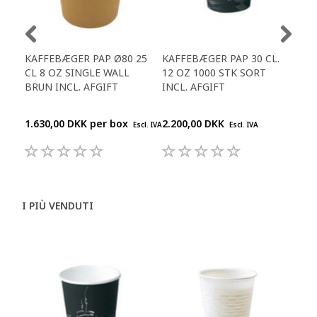
KAFFEBÆGER PAP Ø80 25
KAFFEBÆGER PAP 30 CL.
LÅG
CL 8 OZ SINGLE WALL
12 OZ 1000 STK SORT
KO
BRUN INCL. AFGIFT
INCL. AFGIFT
PAP
Ø80
1.630,00 DKK per
box
2.200,00 DKK
975
Escl. IVA
Escl. IVA
I PIÙ VENDUTI