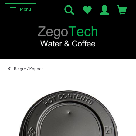
Menu
Attiva/disattiva navigazione
Bægre / Kopper