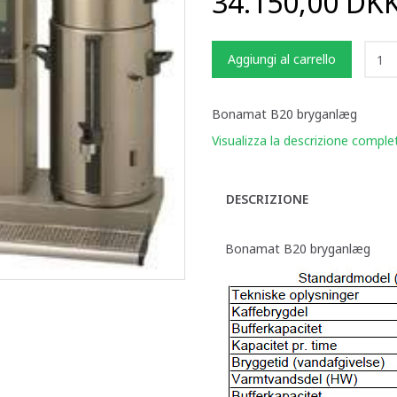
34.150,00 DK
Aggiungi al carrello
Bonamat B20 bryganlæg
Visualizza la descrizione comple
DESCRIZIONE
Bonamat B20 bryganlæg