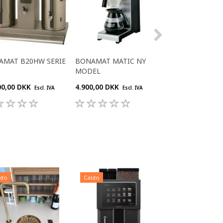
AMAT B20HW SERIE
BONAMAT MATIC NY
BONAMAT MOND
MODEL
MODEL
00,00 DKK
4.900,00 DKK
3.700,00 DKK
Escl. IVA
Escl. IVA
Escl
ldo
Caldo
Caldo