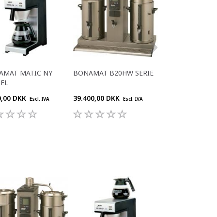
AMAT MATIC NY
BONAMAT B20HW SERIE
BONAMAT B10H
EL
0,00 DKK
39.400,00 DKK
32.650,00 DKK
Escl. IVA
Escl. IVA
Es