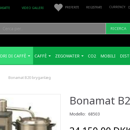
PREFERITI
REGISTRATI
ANSATTE
VIDEO GALLERI
RICERCA
ORI DI CAFFÈ
CAFFÈ
ZEGOWATER
CO2
MOBILI
DIST
Bonamat B20 bryganlæg
Bonamat B2
Modello:
68503