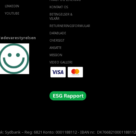
LINKEDIN
KONTAKT OS
YOUTUBE
BETINGELSER &
VILKÅR
RETURNERINGSFORMULAR
DATABLADE
Fødevarestyrelsen
OVERSIGT
ANSATTE
MISSION
VIDEO GALLERI
nk: Sydbank – Reg: 6821 Konto: 0001188112 - IBAN nr.: DK7668210001188112 