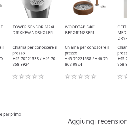
CE
TOWER SENSOR M24I -
WOODTAP S40I
OFFI
DRIKKEVANDSKØLER
BERØRINGSFRI
MED 
DRY
 il
Chiama per conoscere il
Chiama per conoscere il
Chiam
prezzo
prezzo
prez
70-
+45 70221538 / +46 70-
+45 70221538 / +46 70-
+45 
868 9924
868 9924
868 
ne per primo
Aggiungi recensio