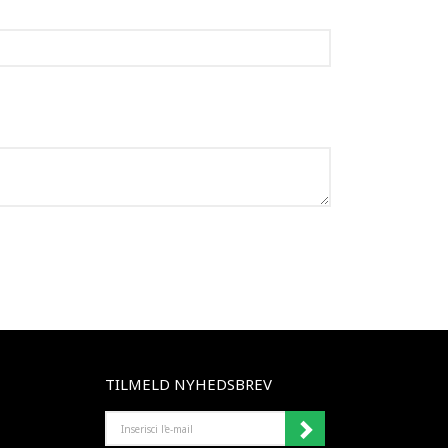
TILMELD NYHEDSBREV
INSERISCI
L'E-
MAIL