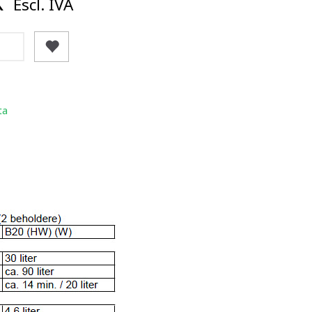
K
Escl. IVA
ta