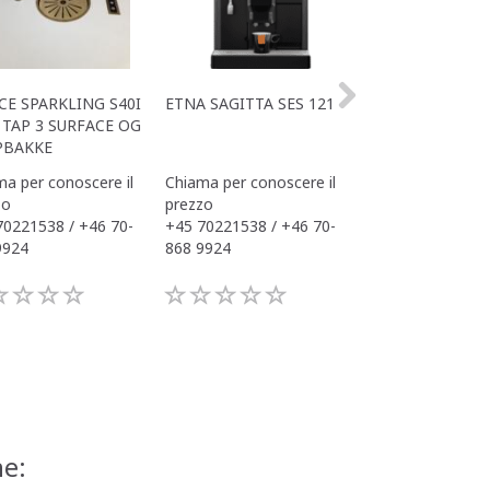
CE SPARKLING S40I
ETNA SAGITTA SES 121
ALL IN ONE ACE
TAP 3 SURFACE OG
OFFICE
PBAKKE
a per conoscere il
Chiama per conoscere il
Chiama per conos
zo
prezzo
prezzo
70221538 / +46 70-
+45 70221538 / +46 70-
+45 70221538 / 
9924
868 9924
868 9924
ne: