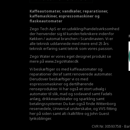
Kaffeautomater, vandkøler, reparationer,
kaffemaskiner, espressomaskiner og
flaskeautomater
Zego Tech ApS er en udvikling/handelsvirksomhed
der henvender sig til kunder/teknikere indenfor
Køkken / automat branchen i Scandinavien. Vi er
alle teknisk uddannede med mere end 25 års
teknisk erfaring samt teknik som vores passion.
Zego Water er vores eget designet produkt se
mere på
www.ZegoWater.dk
Vi beskæftiger os med kaffeautomater og
reparationer deraf samt renoverede automater.
Derudover beskæftiger vi os med
espressomaskiner og dertilhørende
renseprodukter. Vi har også et stort udvalg i
automater til slik, mad og sodavand samt Fadøls
anlæg,
drikkevandskøler
og sparkling samt
betalingssystemer. Du kan også finde Wittenborg
reservedele, Universal underskabe, og VVS fitting
her på siden samt alt i kalkfiltre og John Guest
lynkoblinger.
CVR Nr. 30593758 - Ba