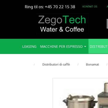
Ring til os: +45 70 22 15 38
KONTAKT OS
LEASING
MACCHINE PER ESPRESSO
DISTRIBUT
Distributori di caffè
Bonamat