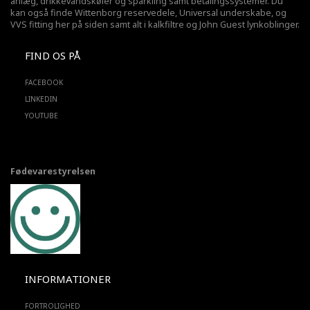
anlæg,
drikkevandskøler
og sparkling samt betalingssystemer. Du
kan også finde Wittenborg reservedele, Universal underskabe, og
VVS fitting her på siden samt alt i kalkfiltre og John Guest lynkoblinger.
FIND OS PÅ
FACEBOOK
LINKEDIN
YOUTUBE
Fødevarestyrelsen
INFORMATIONER
FORTROLIGHED