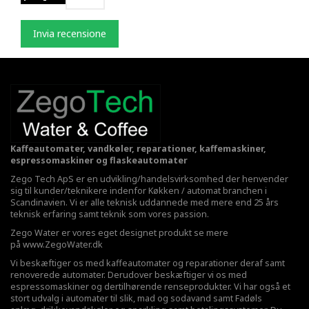
Invia recensione
Kaffeautomater, vandkøler, reparationer, kaffemaskiner,
espressomaskiner og flaskeautomater
Zego Tech ApS er en udvikling/handelsvirksomhed der henvender
sig til kunder/teknikere indenfor Køkken / automat branchen i
Scandinavien. Vi er alle teknisk uddannede med mere end 25 års
teknisk erfaring samt teknik som vores passion.
Zego Water er vores eget designet produkt se mere
på
www.ZegoWater.dk
Vi beskæftiger os med kaffeautomater og reparationer deraf samt
renoverede automater. Derudover beskæftiger vi os med
espressomaskiner og dertilhørende renseprodukter. Vi har også et
stort udvalg i automater til slik, mad og sodavand samt Fadøls