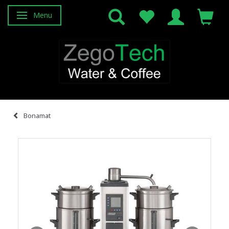
Menu
Attiva/disattiva navigazione
Bonamat