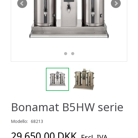
Bonamat B5HW serie
Modello:
68213
29.650,00 DKK
Escl. IVA