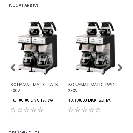
NUOVI ARRIVI
BONAMAT MATIC TWIN
BONAMAT MATIC TWIN
BO
400V
230V
MO
10.100,00 DKK
10.100,00 DKK
2.5
Escl. IVA
Escl. IVA
I PIÙ VENDUTI