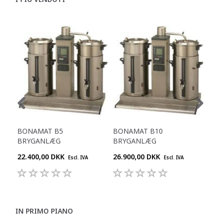
BONAMAT B5
BONAMAT B10
BO
BRYGANLÆG
BRYGANLÆG
BR
22.400,00 DKK
26.900,00 DKK
34.
Escl. IVA
Escl. IVA
IN PRIMO PIANO