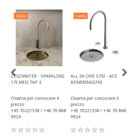
Caldo
Caldo
C
ZEGOWATER - SPARKLING
ALL IN ONE S70I - ACE
TOW
17I MED TAP 3
BERØRINGSFRI
DR
Chiama per conoscere il
Chiama per conoscere il
Chi
prezzo
prezzo
pre
+45 70221538 / +46 70-868
+45 70221538 / +46 70-868
+45
9924
9924
992