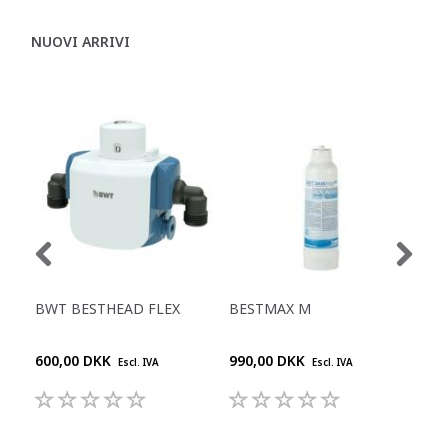
NUOVI ARRIVI
BWT BESTHEAD FLEX
BESTMAX M
BE
600,00 DKK
990,00 DKK
1.5
Escl. IVA
Escl. IVA