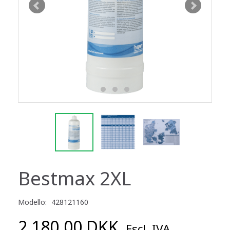
Bestmax 2XL
Modello:
428121160
2.180,00 DKK
Escl. IVA