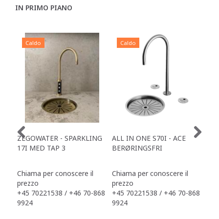
IN PRIMO PIANO
Caldo
Caldo
C
ZEGOWATER - SPARKLING
ALL IN ONE S70I - ACE
TOW
17I MED TAP 3
BERØRINGSFRI
DR
Chiama per conoscere il
Chiama per conoscere il
Chi
prezzo
prezzo
pre
+45 70221538 / +46 70-868
+45 70221538 / +46 70-868
+45
9924
9924
992