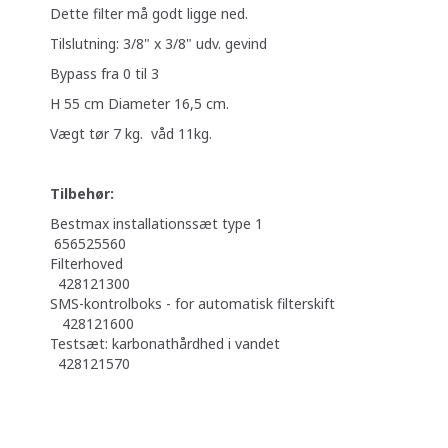
Dette filter må godt ligge ned.
Tilslutning: 3/8" x 3/8" udv. gevind
Bypass fra 0 til 3
H 55 cm Diameter 16,5 cm.
Vægt tør 7 kg. våd 11kg.
Tilbehør:
Bestmax installationssæt type 1
656525560
Filterhoved
428121300
SMS-kontrolboks - for automatisk filterskift
428121600
Testsæt: karbonathårdhed i vandet
428121570