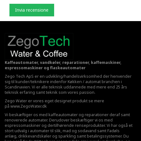
Invia recensione
Kaffeautomater, vandkøler, reparationer, kaffemaskiner,
espressomaskiner og flaskeautomater
Zego Tech ApS er en udvikling/handelsvirksomhed der henvender
sig til kunder/teknikere indenfor Køkken / automat branchen i
Scandinavien. Vi er alle teknisk uddannede med mere end 25 års
teknisk erfaring samt teknik som vores passion.
Zego Water er vores eget designet produkt se mere
på
www.ZegoWater.dk
Vi beskæftiger os med kaffeautomater og reparationer deraf samt
renoverede automater. Derudover beskæftiger vi os med
espressomaskiner og dertilhørende renseprodukter. Vi har også et
stort udvalg i automater til slik, mad og sodavand samt Fadøls
anlæg,
drikkevandskøler
og sparkling samt betalingssystemer. Du