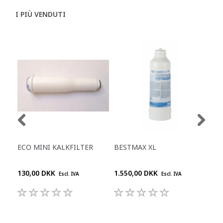
I PIÙ VENDUTI
ECO MINI KALKFILTER
BESTMAX XL
BW
FLE
130,00 DKK
1.550,00 DKK
990
Escl. IVA
Escl. IVA