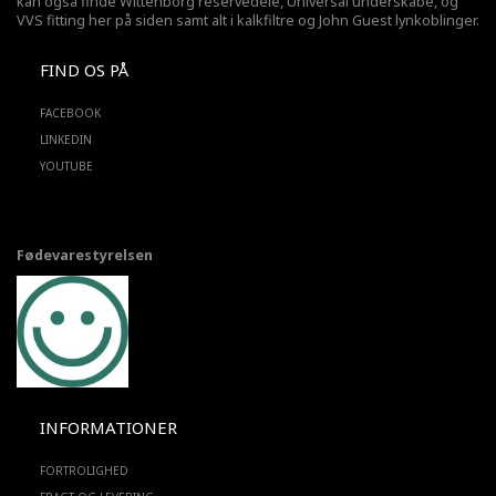
kan også finde Wittenborg reservedele, Universal underskabe, og
VVS fitting her på siden samt alt i kalkfiltre og John Guest lynkoblinger.
FIND OS PÅ
FACEBOOK
LINKEDIN
YOUTUBE
Fødevarestyrelsen
INFORMATIONER
FORTROLIGHED