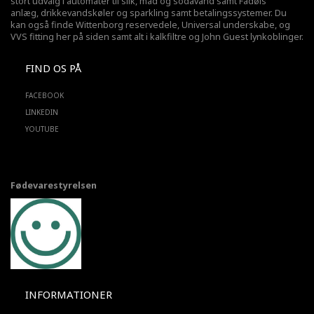
stort udvalg i automater til slik, mad og sodavand samt Fadøls
anlæg,
drikkevandskøler
og sparkling samt betalingssystemer. Du
kan også finde Wittenborg reservedele, Universal underskabe, og
VVS fitting her på siden samt alt i kalkfiltre og John Guest lynkoblinger.
FIND OS PÅ
FACEBOOK
LINKEDIN
YOUTUBE
Fødevarestyrelsen
INFORMATIONER