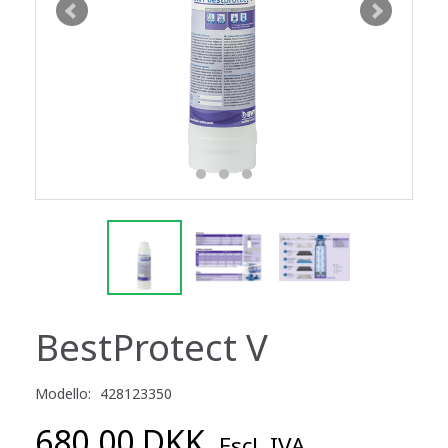
BestProtect V
Modello:
428123350
680,00 DKK
Escl. IVA