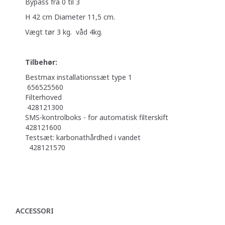
Bypass fra 0 til 3
H 42 cm Diameter 11,5 cm.
Vægt tør 3 kg. våd 4kg.
Tilbehør:
Bestmax installationssæt type 1
656525560
Filterhoved
428121300
SMS-kontrolboks - for automatisk filterskift
428121600
Testsæt: karbonathårdhed i vandet
428121570
ACCESSORI