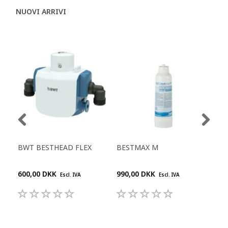
NUOVI ARRIVI
BWT BESTHEAD FLEX
BESTMAX M
BE
600,00 DKK
990,00 DKK
2.1
Escl. IVA
Escl. IVA