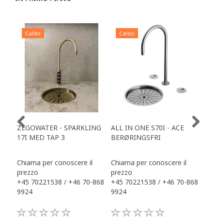
Caldo
Caldo
C
ZEGOWATER - SPARKLING
ALL IN ONE S70I - ACE
TOW
17I MED TAP 3
BERØRINGSFRI
DR
Chiama per conoscere il
Chiama per conoscere il
Chi
prezzo
prezzo
pre
+45 70221538 / +46 70-868
+45 70221538 / +46 70-868
+45
9924
9924
992