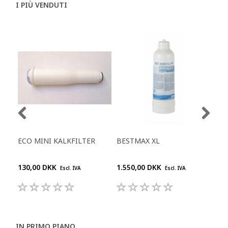
I PIÙ VENDUTI
ECO MINI KALKFILTER
BESTMAX XL
BW
FLE
130,00 DKK
1.550,00 DKK
990
Escl. IVA
Escl. IVA
IN PRIMO PIANO