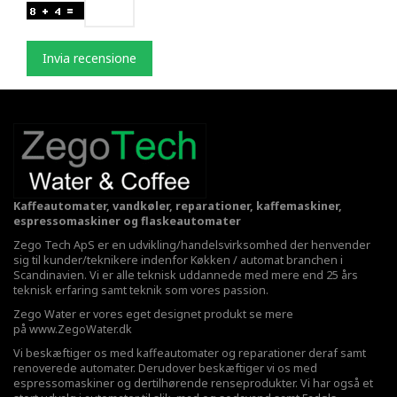
Invia recensione
Kaffeautomater, vandkøler, reparationer, kaffemaskiner,
espressomaskiner og flaskeautomater
Zego Tech ApS er en udvikling/handelsvirksomhed der henvender
sig til kunder/teknikere indenfor Køkken / automat branchen i
Scandinavien. Vi er alle teknisk uddannede med mere end 25 års
teknisk erfaring samt teknik som vores passion.
Zego Water er vores eget designet produkt se mere
på
www.ZegoWater.dk
Vi beskæftiger os med kaffeautomater og reparationer deraf samt
renoverede automater. Derudover beskæftiger vi os med
espressomaskiner og dertilhørende renseprodukter. Vi har også et