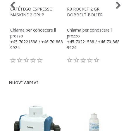
CAFÉTEGO ESPRESSO
R9 ROCKET 2 GR.
ZEG
MASKINE 2 GRUP
DOBBELT BOLIER
FU
ES
Chiama per conoscere il
Chiama per conoscere il
Chi
prezzo
prezzo
pre
+45 70221538 / +46 70-868
+45 70221538 / +46 70-868
+45
9924
9924
992
NUOVI ARRIVI