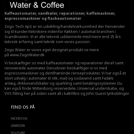
Kaffeautomater, vandkøler, reparationer, kaffemaskiner,
espressomaskiner og flaskeautomater
Zego Tech ApS er en udvikling/handelsvirksomhed der henvender
sig til kunder/teknikere indenfor Køkken / automat branchen i
Scandinavien. Vi er alle teknisk uddannede med mere end 25 års
teknisk erfaring samt teknik som vores passion.
Zego Water er vores eget designet produkt se mere
på
www.ZegoWater.dk
Vi beskæftiger os med kaffeautomater og reparationer deraf samt
renoverede automater. Derudover beskæftiger vi os med
espressomaskiner og dertilhørende renseprodukter. Vi har også et
stort udvalg i automater til slik, mad og sodavand samt Fadøls
anlæg,
drikkevandskøler
og sparkling samt betalingssystemer. Du
kan også finde Wittenborg reservedele, Universal underskabe, og
VVS fitting her på siden samt alt i kalkfiltre og John Guest lynkoblinger.
FIND OS PÅ
FACEBOOK
LINKEDIN
YOUTUBE