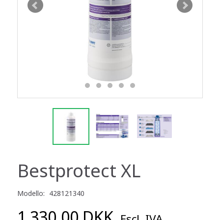
Bestprotect XL
Modello:
428121340
1.330,00 DKK
Escl. IVA