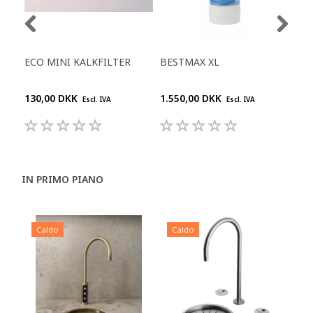
ECO MINI KALKFILTER
BESTMAX XL
BW
FLE
130,00 DKK
1.550,00 DKK
990
Escl. IVA
Escl. IVA
IN PRIMO PIANO
Caldo
Caldo
C