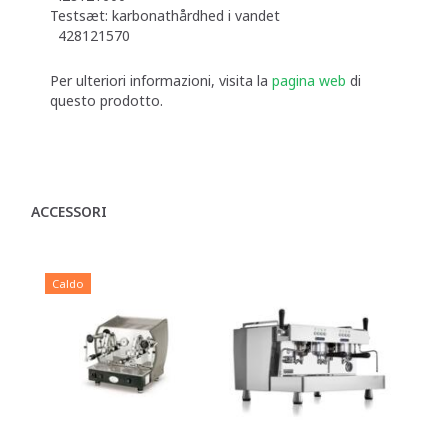
Testsæt: karbonathårdhed i vandet
428121570
Per ulteriori informazioni, visita la
pagina web
di
questo prodotto.
ACCESSORI
Caldo
C