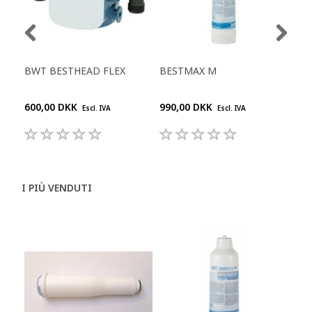
BWT BESTHEAD FLEX
BESTMAX M
BE
600,00 DKK
990,00 DKK
2.1
Escl. IVA
Escl. IVA
I PIÙ VENDUTI