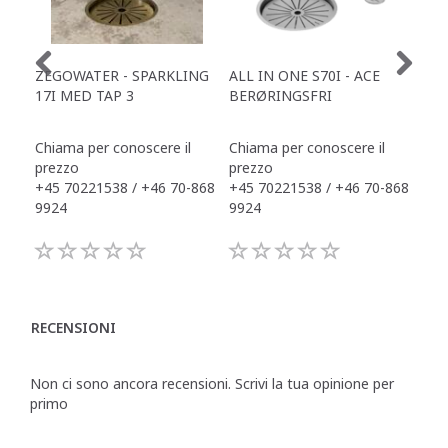
ZEGOWATER - SPARKLING
ALL IN ONE S70I - ACE
TOW
17I MED TAP 3
BERØRINGSFRI
DR
Chiama per conoscere il
Chiama per conoscere il
Chi
prezzo
prezzo
pre
+45 70221538 / +46 70-868
+45 70221538 / +46 70-868
+45
9924
9924
992
RECENSIONI
Non ci sono ancora recensioni. Scrivi la tua opinione per
primo