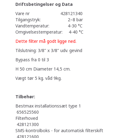
Driftsbetingelser og Data
Vare nr 428121340
Tilgangstryk: 2–8 bar
Vandtemperatur: 4-30 °C
Omgivelsestemperatur: 4-40 °C
Dette filter må godt ligge ned.
Tilslutning: 3/8" x 3/8" udv. gevind
Bypass fra 0 til 3
H 50 cm Diameter 14,5 cm.
Vægt tør 5 kg. våd 9kg.
Tilbehør:
Bestmax installationssæt type 1
656525560
Filterhoved
428121300
SMS-kontrolboks - for automatisk filterskift
428121600