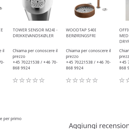
CE
TOWER SENSOR M24I -
WOODTAP S40I
OFFI
DRIKKEVANDSKØLER
BERØRINGSFRI
MED 
DRY
 il
Chiama per conoscere il
Chiama per conoscere il
Chiam
prezzo
prezzo
prez
70-
+45 70221538 / +46 70-
+45 70221538 / +46 70-
+45 
868 9924
868 9924
868 
ne per primo
Aggiungi recensio