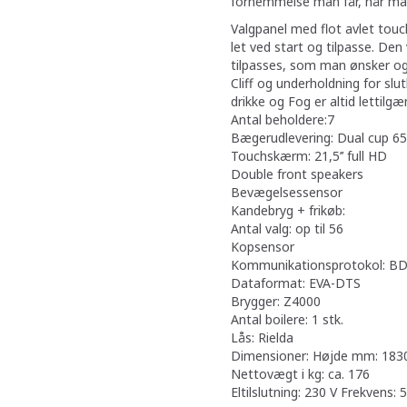
fornemmelse man får, når man
Valgpanel med flot avlet touc
let ved start og tilpasse. De
tilpasses, som man ønsker og 
Cliff og underholdning for sl
drikke og Fog er altid lettilgæ
Antal beholdere:7
Bægerudlevering: Dual cup 65
Touchskærm: 21,5’’ full HD
Double front speakers
Bevægelsessensor
Kandebryg + frikøb:
Antal valg: op til 56
Kopsensor
Kommunikationsprotokol: B
Dataformat: EVA-DTS
Brygger: Z4000
Antal boilere: 1 stk.
Lås: Rielda
Dimensioner: Højde mm: 183
Nettovægt i kg: ca. 176
Eltilslutning: 230 V Frekvens: 