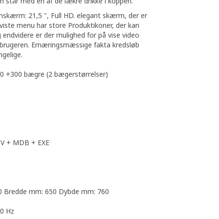
 står med en af de lækre drikke i koppen.
hskærm: 21,5 ", Full HD. elegant skærm, der er
n viste menu har store Produktikoner, der kan
endvidere er der mulighed for på vise video
utbrugeren. Ernæringsmæssige fakta kredsløb
ngelige.
0 +300 bægre (2 bægerstørrelser)
DV + MDB + EXE
0 Bredde mm: 650 Dybde mm: 760
50 Hz