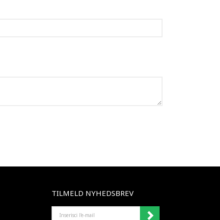
TILMELD NYHEDSBREV
INSERISCI
L'E-