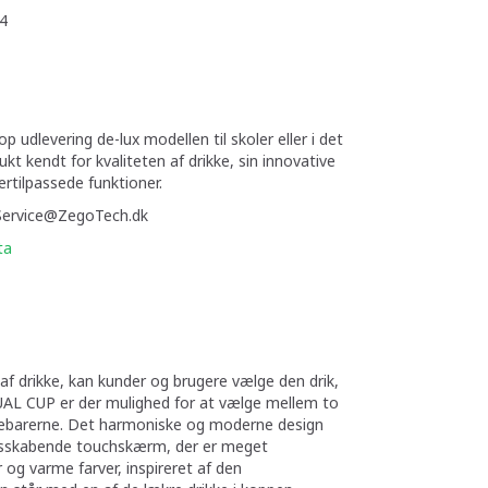
4
udlevering de-lux modellen til skoler eller i det
kt kendt for kvaliteten af drikke, sin innovative
rtilpassede funktioner.
l Service@ZegoTech.dk
ta
f drikke, kan kunder og brugere vælge den drik,
DUAL CUP er der mulighed for at vælge mellem to
affebarerne. Det harmoniske og moderne design
skabende touchskærm, der er meget
 og varme farver, inspireret af den