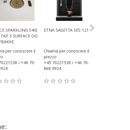
CE SPARKLING S40I
ETNA SAGITTA SES 121
ALL IN ONE ACE
TAP 3 SURFACE OG
OFFICE
PBAKKE
a per conoscere il
Chiama per conoscere il
Chiama per conos
zo
prezzo
prezzo
70221538 / +46 70-
+45 70221538 / +46 70-
+45 70221538 / 
9924
868 9924
868 9924
ne: