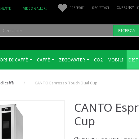
PREFERITI
REGISTRATI
ANSATTE
VIDEO GALLERI
RICERCA
ORI DI CAFFÈ
CAFFÈ
ZEGOWATER
CO2
MOBILI
DIST
di caffè
CANTO Espresso Touch Dual Cup
CANTO Espr
Cup
Chiama per conoscere il prezzo