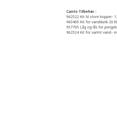
Canto Tilbehør :
962522 Kit til store kopper- 
960469 Kit for vanddunk 20 li
957705 Låg og lås for penge
962524 Kit for varmt vand– 