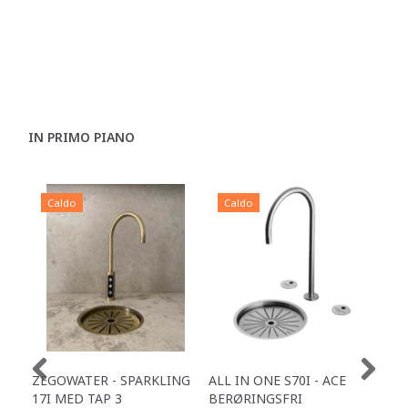
IN PRIMO PIANO
Caldo
Caldo
C
ZEGOWATER - SPARKLING
ALL IN ONE S70I - ACE
TOW
17I MED TAP 3
BERØRINGSFRI
DR