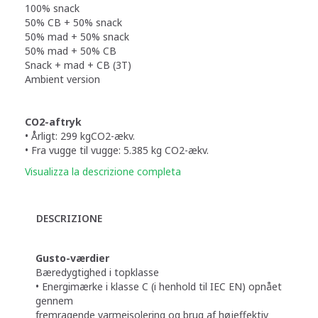
100% snack
50% CB + 50% snack
50% mad + 50% snack
50% mad + 50% CB
Snack + mad + CB (3T)
Ambient version
CO2-aftryk
• Årligt: ​​299 kgCO2-ækv.
• Fra vugge til vugge: 5.385 kg CO2-ækv.
Visualizza la descrizione completa
DESCRIZIONE
Gusto-værdier
Bæredygtighed i topklasse
• Energimærke i klasse C (i henhold til IEC EN) opnået
gennem
fremragende varmeisolering og brug af højeffektiv