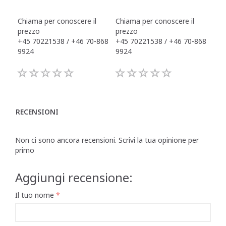
Chiama per conoscere il
Chiama per conoscere il
Chi
prezzo
prezzo
pre
+45 70221538 / +46 70-868
+45 70221538 / +46 70-868
+45
9924
9924
992
RECENSIONI
Non ci sono ancora recensioni. Scrivi la tua opinione per
primo
Aggiungi recensione:
Il tuo nome