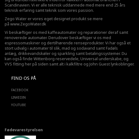
Scandinavien. Vi er alle teknisk uddannede med mere end 25 års
teknisk erfaring samt teknik som vores passion.
Zego Water er vores eget designet produkt se mere
på
www.ZegoWater.dk
Vi beskæftiger os med kaffeautomater og reparationer deraf samt
renoverede automater. Derudover beskæftiger vi os med
espressomaskiner og dertilhørende renseprodukter. Vi har også et
stort udvalg i automater til slik, mad og sodavand samt Fadøls
anlæg,
drikkevandskøler
og sparkling samt betalingssystemer. Du
kan også finde Wittenborg reservedele, Universal underskabe, og
VVS fitting her på siden samt alt i kalkfiltre og John Guest lynkoblinger.
FIND OS PÅ
FACEBOOK
LINKEDIN
YOUTUBE
Fødevarestyrelsen