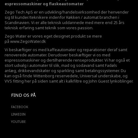
espressomaskiner og flaskeautomater
Zego Tech ApS er en udvikling/handelsvirksomhed der henvender
sig til kunder/teknikere indenfor Køkken / automat branchen i
Scandinavien. Vi er alle teknisk uddannede med mere end 25 års
teknisk erfaring samt teknik som vores passion.
Zego Water er vores eget designet produkt se mere
på
www.ZegoWater.dk
Vi beskæftiger os med kaffeautomater og reparationer deraf samt
renoverede automater. Derudover beskæftiger vi os med
espressomaskiner og dertilhørende renseprodukter. Vi har også et
stort udvalg i automater til slik, mad og sodavand samt Fadøls
anlæg,
drikkevandskøler
og sparkling samt betalingssystemer. Du
kan også finde Wittenborg reservedele, Universal underskabe, og
VVS fitting her på siden samt alt i kalkfiltre og John Guest lynkoblinger.
FIND OS PÅ
FACEBOOK
LINKEDIN
YOUTUBE