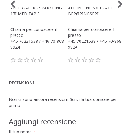
ZEGOWATER - SPARKLING
ALL IN ONE S70I - ACE
TOW
17I MED TAP 3
BERØRINGSFRI
DR
Chiama per conoscere il
Chiama per conoscere il
Chi
prezzo
prezzo
pre
+45 70221538 / +46 70-868
+45 70221538 / +46 70-868
+45
9924
9924
992
RECENSIONI
Non ci sono ancora recensioni. Scrivi la tua opinione per
primo
Aggiungi recensione:
Il tuo nome