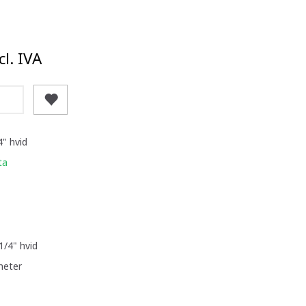
l. IVA
4" hvid
ta
1/4" hvid
meter