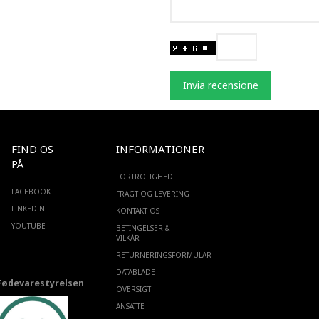
Invia recensione
FIND OS
INFORMATIONER
PÅ
FORTROLIGHED
FACEBOOK
FRAGT OG LEVERING
LINKEDIN
KONTAKT OS
YOUTUBE
BETINGELSER &
VILKÅR
RETURNERINGSFORMULAR
DATABLADE
Fødevarestyrelsen
OVERSIGT
ANSATTE