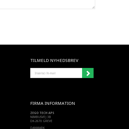
TILMELD NYHEDSBREV
INSERISCI
L'E-
MAIL
FIRMA INFORMATION
ZEGO TECH APS
NIMBUSVEJ 3B
DK-2670 GREVE
DANMARK