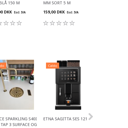
 BLÅ 150 M
MM SORT 5 M
MM SORT 100 M
00 DKK
159,00 DKK
600,00 DKK
Escl. IVA
Escl. IVA
Escl. 
ldo
Caldo
Caldo
CE SPARKLING S40I
ETNA SAGITTA SES 121
ALL IN ONE ACE
TAP 3 SURFACE OG
OFFICE