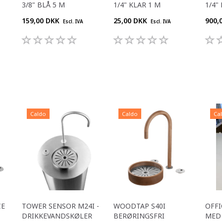
3/8" BLÅ 5 M
1/4" KLAR 1 M
1/4"
159,00 DKK
25,00 DKK
900,
Escl. IVA
Escl. IVA
Caldo
Caldo
Ca
CE
TOWER SENSOR M24I -
WOODTAP S40I
OFFI
DRIKKEVANDSKØLER
BERØRINGSFRI
MED 