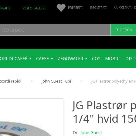
PREFERITI
REGISTRATI
ANSATTE
VIDEO GALLERI
RICERCA
ORI DI CAFFÈ
CAFFÈ
ZEGOWATER
CO2
MOBILI
DIST
cordi rapidi
John Guest Tubi
JG Plastrør polyethylen 
JG Plastrør 
1/4" hvid 1
Di:
John Guest