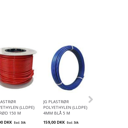
LASTRØR
JG PLASTRØR
JG PLASTRØR
ETHYLEN (LLDPE)
POLYETHYLEN (LLDPE)
POLYETHYLEN (
 RØD 150 M
4MM BLÅ 5 M
6MM BLÅ 5 M
00 DKK
159,00 DKK
159,00 DKK
Escl. IVA
Escl. IVA
Escl. 