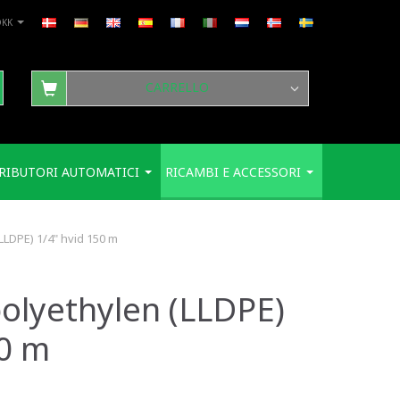
DKK
CARRELLO
RIBUTORI AUTOMATICI
RICAMBI E ACCESSORI
(LLDPE) 1/4" hvid 150 m
polyethylen (LLDPE)
50 m