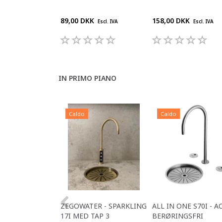
89,00 DKK
158,00 DKK
Escl. IVA
Escl. IVA
IN PRIMO PIANO
Caldo
Caldo
ZEGOWATER - SPARKLING
ALL IN ONE S70I - A
17I MED TAP 3
BERØRINGSFRI