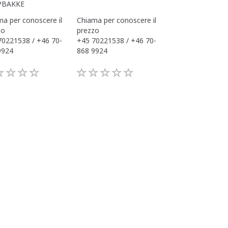
PBAKKE
a per conoscere il
Chiama per conoscere il
Chiama per conos
zo
prezzo
prezzo
70221538 / +46 70-
+45 70221538 / +46 70-
+45 70221538 / 
9924
868 9924
868 9924