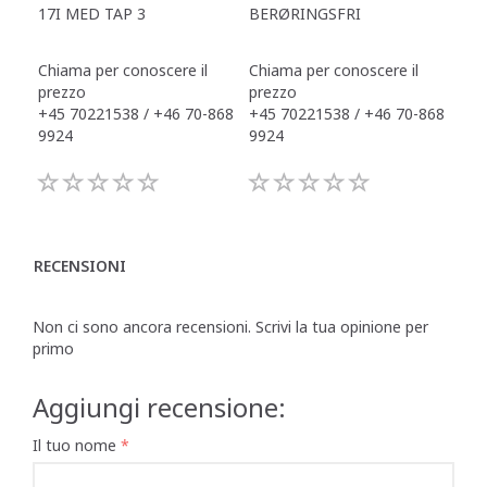
17I MED TAP 3
BERØRINGSFRI
DR
Chiama per conoscere il
Chiama per conoscere il
Chi
prezzo
prezzo
pre
+45 70221538 / +46 70-868
+45 70221538 / +46 70-868
+45
9924
9924
992
RECENSIONI
Non ci sono ancora recensioni. Scrivi la tua opinione per
primo
Aggiungi recensione:
Il tuo nome