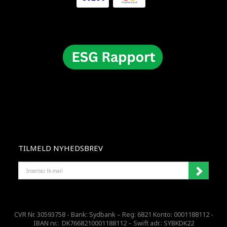
TILMELD NYHEDSBREV
INSERISCI
L'E-
MAIL
CVR Nr. 30593758 - Bank: Sydbank – Reg: 6821 Konto: 0001188112 -
IBAN nr.: DK7668210001188112 – Swift adr.: SYBKDK22