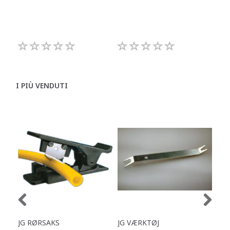
I PIÙ VENDUTI
JG RØRSAKS
JG VÆRKTØJ
JG 