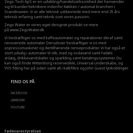
Zego Tech ApS er en udvikling/handelsvirksomhed der henvender
sig til kunder/teknikere indenfor Køkken / automat branchen i
Scandinavien. Vi er alle teknisk uddannede med mere end 25 års
teknisk erfaring samt teknik som vores passion.
Zego Water er vores eget designet produkt se mere
på
www.ZegoWater.dk
Vi beskæftiger os med kaffeautomater og reparationer deraf samt
renoverede automater. Derudover beskæftiger vi os med
espressomaskiner og dertilhørende renseprodukter. Vi har også et
stort udvalg i automater til slik, mad og sodavand samt Fadøls
anlæg,
drikkevandskøler
og sparkling samt betalingssystemer. Du
kan også finde Wittenborg reservedele, Universal underskabe, og
VVS fitting her på siden samt alt i kalkfiltre og John Guest lynkoblinger.
FIND OS PÅ
FACEBOOK
LINKEDIN
YOUTUBE
Fødevarestyrelsen