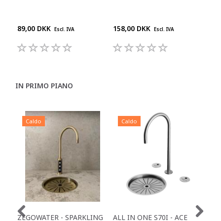
POL
3/8
89,00 DKK
158,00 DKK
159
Escl. IVA
Escl. IVA
IN PRIMO PIANO
Caldo
Caldo
C
ZEGOWATER - SPARKLING
ALL IN ONE S70I - ACE
TOW