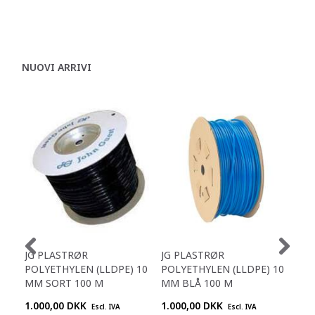
NUOVI ARRIVI
JG PLASTRØR
JG PLASTRØR
JG 
POLYETHYLEN (LLDPE) 10
POLYETHYLEN (LLDPE) 10
POL
MM SORT 100 M
MM BLÅ 100 M
5/1
1.000,00 DKK
1.000,00 DKK
1.0
Escl. IVA
Escl. IVA