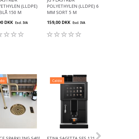
ETHYLEN (LLDPE)
POLYETHYLEN (LLDPE) 6
POLYETHYLEN (L
 BLÅ 150 M
MM SORT 5 M
MM SORT 100 M
00 DKK
159,00 DKK
600,00 DKK
Escl. IVA
Escl. IVA
Escl. 
ldo
Caldo
Caldo
CE SPARKLING S40I
ETNA SAGITTA SES 121
ALL IN ONE ACE