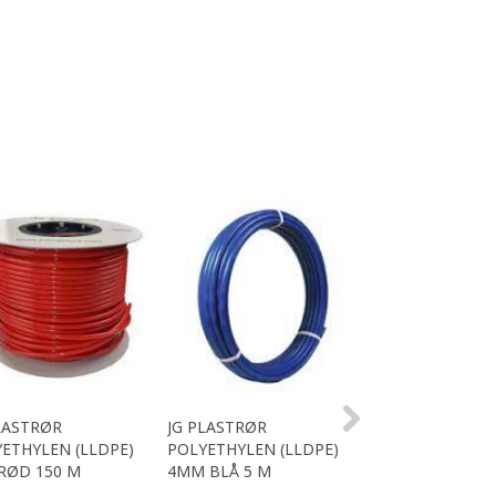
LASTRØR
JG PLASTRØR
JG PLASTRØR
ETHYLEN (LLDPE)
POLYETHYLEN (LLDPE)
POLYETHYLEN (
 RØD 150 M
4MM BLÅ 5 M
6MM BLÅ 5 M