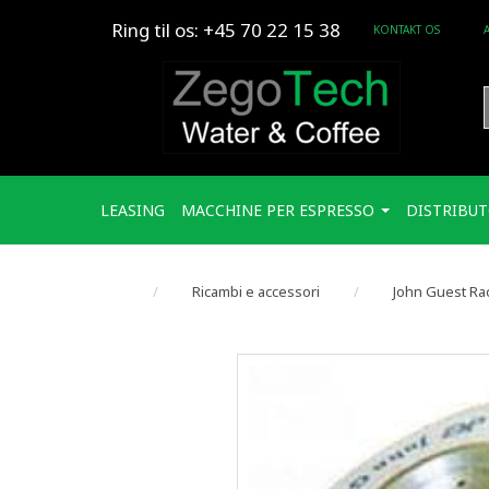
Ring til os: +45 70 22 15 38
KONTAKT OS
LEASING
MACCHINE PER ESPRESSO
DISTRIBUT
Ricambi e accessori
John Guest Rac