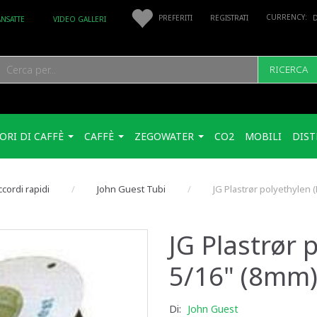
PREFERITI
REGISTRATI
ANSATTE
VIDEO GALLERI
RICERCA
ORI DI CAFFÈ
CAFFÈ
ZEGOWATER
CO2
MOBILI
DIST
cordi rapidi
John Guest Tubi
JG Plastrør polyethylen 
JG Plastrør 
5/16" (8mm)
Di:
John Guest