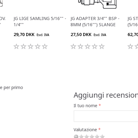
DV.
JG LIGE SAMLING 5/16"" -
JG ADAPTER 3/4"" BSP -
JG 
"
1/4""
8MM (5/16"") SLANGE
(5/16
29,70 DKK
27,50 DKK
62,7
Escl. IVA
Escl. IVA
ne per primo
Aggiungi recensio
Il tuo nome
Valutazione