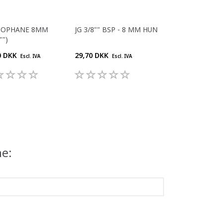
STOPHANE 8MM
JG 3/8"" BSP - 8 MM HUN
"")
0 DKK
29,70 DKK
Escl. IVA
Escl. IVA
ne: