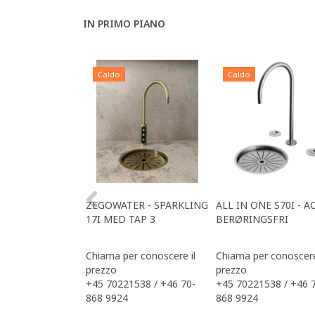
IN PRIMO PIANO
Caldo
Caldo
ZEGOWATER - SPARKLING
ALL IN ONE S70I - A
17I MED TAP 3
BERØRINGSFRI
Chiama per conoscere il
Chiama per conoscere
prezzo
prezzo
+45 70221538 / +46 70-
+45 70221538 / +46 
868 9924
868 9924