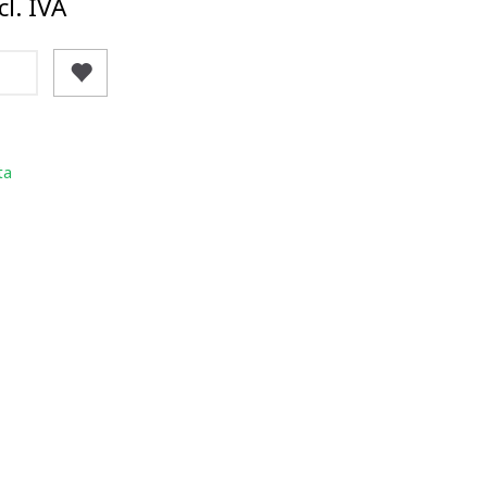
l. IVA
ta