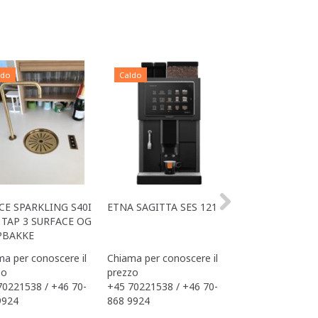
ldo
Caldo
Caldo
CE SPARKLING S40I
ETNA SAGITTA SES 121
ALL IN ONE ACE
TAP 3 SURFACE OG
OFFICE
PBAKKE
a per conoscere il
Chiama per conoscere il
Chiama per conos
zo
prezzo
prezzo
70221538 / +46 70-
+45 70221538 / +46 70-
+45 70221538 / 
9924
868 9924
868 9924