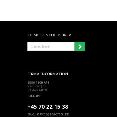
TILMELD NYHEDSBREV
INSERISCI
L'E-
MAIL
FIRMA INFORMATION
ZEGO TECH APS
NIMBUSVEJ 3B
DK-2670 GREVE
DANMARK
+45 70 22 15 38
EMAIL:
SERVICE@ZEGOTECH.DK