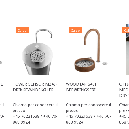
Caldo
Caldo
Ca
CE
TOWER SENSOR M24I -
WOODTAP S40I
OFFI
DRIKKEVANDSKØLER
BERØRINGSFRI
MED 
DRY
 il
Chiama per conoscere il
Chiama per conoscere il
Chiam
prezzo
prezzo
prez
70-
+45 70221538 / +46 70-
+45 70221538 / +46 70-
+45 
868 9924
868 9924
868 