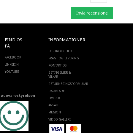
Invia recensione
FIND OS
INFORMATIONER
PÅ
FORTROLIGHED
FACEBOOK
FRAGT OG LEVERING
LINKEDIN
KONTAKT OS
YOUTUBE
BETINGELSER &
VILKÅR
RETURNERINGSFORMULAR
DATABLADE
Fødevarestyrelsen
OVERSIGT
ANSATTE
MISSION
VIDEO GALLERI