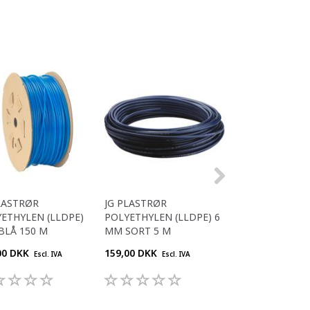
LASTRØR
JG PLASTRØR
JG PLASTRØR
ETHYLEN (LLDPE)
POLYETHYLEN (LLDPE) 6
POLYETHYLEN (L
 BLÅ 150 M
MM SORT 5 M
MM SORT 100 M
00 DKK
159,00 DKK
600,00 DKK
Escl. IVA
Escl. IVA
Escl. 