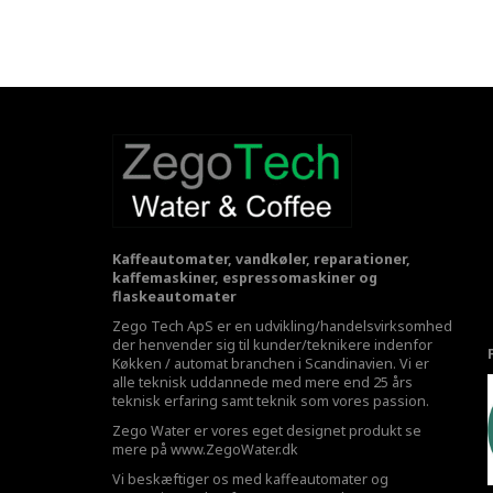
Kaffeautomater, vandkøler, reparationer,
kaffemaskiner, espressomaskiner og
flaskeautomater
Zego Tech ApS er en udvikling/handelsvirksomhed
der henvender sig til kunder/teknikere indenfor
Køkken / automat branchen i Scandinavien. Vi er
alle teknisk uddannede med mere end 25 års
teknisk erfaring samt teknik som vores passion.
Zego Water er vores eget designet produkt se
mere på
www.ZegoWater.dk
Vi beskæftiger os med kaffeautomater og