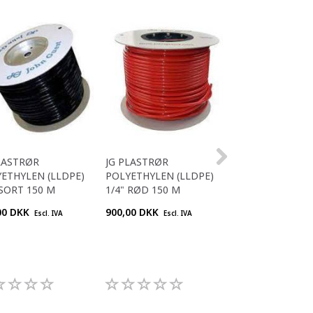
LASTRØR
JG PLASTRØR
JG PLASTRØR
ETHYLEN (LLDPE)
POLYETHYLEN (LLDPE)
POLYETHYLEN (
 SORT 150 M
1/4" RØD 150 M
4MM BLÅ 5 M
00 DKK
900,00 DKK
159,00 DKK
Escl. IVA
Escl. IVA
Escl. 