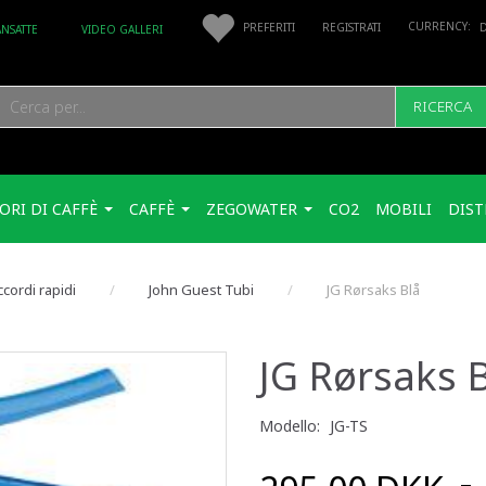
PREFERITI
REGISTRATI
ANSATTE
VIDEO GALLERI
RICERCA
ORI DI CAFFÈ
CAFFÈ
ZEGOWATER
CO2
MOBILI
DIST
cordi rapidi
John Guest Tubi
JG Rørsaks Blå
JG Rørsaks 
Modello:
JG-TS