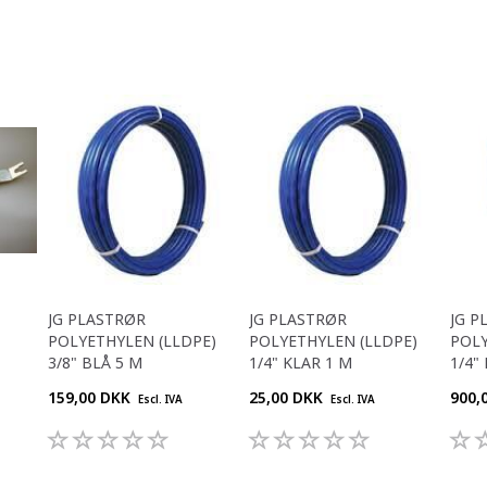
JG PLASTRØR
JG PLASTRØR
JG P
POLYETHYLEN (LLDPE)
POLYETHYLEN (LLDPE)
POLY
3/8" BLÅ 5 M
1/4" KLAR 1 M
1/4"
159,00 DKK
25,00 DKK
900,
Escl. IVA
Escl. IVA