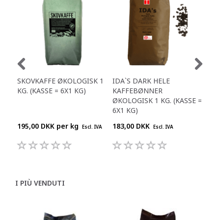
SKOVKAFFE ØKOLOGISK 1
IDA`S DARK HELE
IDA
KG. (KASSE = 6X1 KG)
KAFFEBØNNER
KAF
ØKOLOGISK 1 KG. (KASSE =
(KA
6X1 KG)
195,00 DKK per
kg
183,00 DKK
169
Escl. IVA
Escl. IVA
I PIÙ VENDUTI