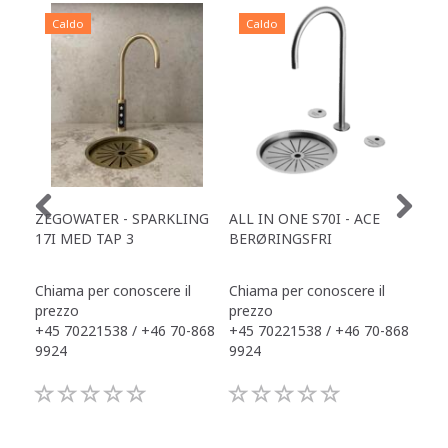
Caldo
Caldo
C
ZEGOWATER - SPARKLING
ALL IN ONE S70I - ACE
TOW
17I MED TAP 3
BERØRINGSFRI
DR
Chiama per conoscere il
Chiama per conoscere il
Chi
prezzo
prezzo
pre
+45 70221538 / +46 70-868
+45 70221538 / +46 70-868
+45
9924
9924
992