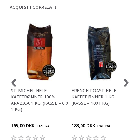
ACQUISTI CORRELATI
ST. MICHEL HELE
FRENCH ROAST HELE
MÆL
KAFFEBØNNER 100%
KAFFEBØNNER 1 KG.
X 0
ARABICA 1 KG. (KASSE = 6 X
(KASSE = 10X1 KG)
BEM
1 KG)
POS
(5 
165,00 DKK
183,00 DKK
93,
Escl. IVA
Escl. IVA