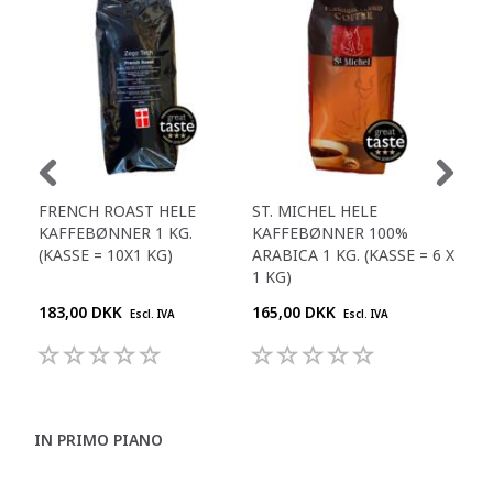
FRENCH ROAST HELE
ST. MICHEL HELE
LAT
KAFFEBØNNER 1 KG.
KAFFEBØNNER 100%
KA
(KASSE = 10X1 KG)
ARABICA 1 KG. (KASSE = 6 X
ØKO
1 KG)
10X
183,00 DKK
165,00 DKK
173
Escl. IVA
Escl. IVA
IN PRIMO PIANO