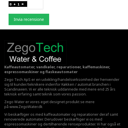
Invia recensione
Kaffeautomater, vandkøler, reparationer, kaffemaskiner,
espressomaskiner og flaskeautomater
Zego Tech ApS er en udvikling/handelsvirksomhed der henvender
sig til kunder/teknikere indenfor Køkken / automat branchen i
Scandinavien. Vi er alle teknisk uddannede med mere end 25 års
teknisk erfaring samt teknik som vores passion.
Zego Water er vores eget designet produkt se mere
på
www.ZegoWater.dk
Vi beskæftiger os med kaffeautomater og reparationer deraf samt
renoverede automater. Derudover beskæftiger vi os med
espressomaskiner og dertilhørende renseprodukter. Vi har også et