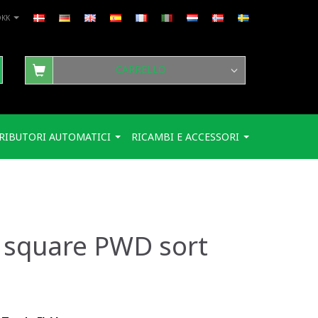
DKK
CARRELLO
RIBUTORI AUTOMATICI
RICAMBI E ACCESSORI
 square PWD sort