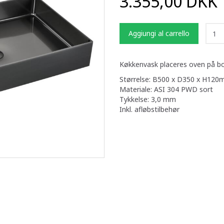
3.355,00 DKK
Aggiungi al carrello
Køkkenvask placeres oven på bo
Størrelse: B500 x D350 x H120
Materiale: ASI 304 PWD sort
Tykkelse: 3,0 mm
Inkl. afløbstilbehør