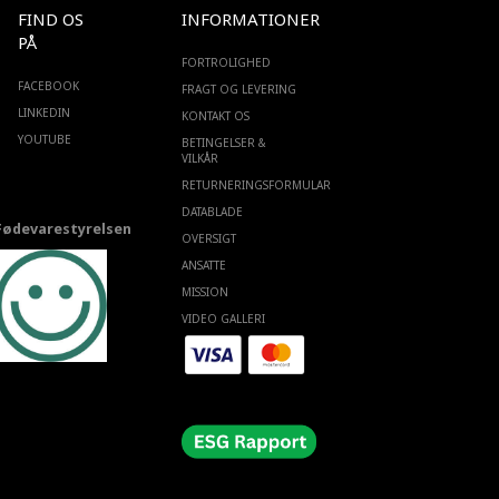
FIND OS
INFORMATIONER
PÅ
FORTROLIGHED
FACEBOOK
FRAGT OG LEVERING
LINKEDIN
KONTAKT OS
YOUTUBE
BETINGELSER &
VILKÅR
RETURNERINGSFORMULAR
DATABLADE
Fødevarestyrelsen
OVERSIGT
ANSATTE
MISSION
VIDEO GALLERI