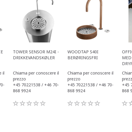
CE
TOWER SENSOR M24I -
WOODTAP S40I
OFFI
DRIKKEVANDSKØLER
BERØRINGSFRI
MED 
DRY
 il
Chiama per conoscere il
Chiama per conoscere il
Chiam
prezzo
prezzo
prez
70-
+45 70221538 / +46 70-
+45 70221538 / +46 70-
+45 
868 9924
868 9924
868 