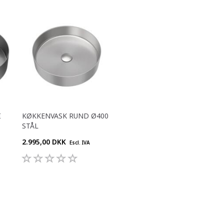
I
KØKKENVASK RUND Ø400
STÅL
2.995,00 DKK
Escl. IVA