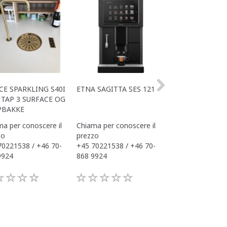
CE SPARKLING S40I
ETNA SAGITTA SES 121
ALL IN ONE ACE
TAP 3 SURFACE OG
OFFICE
PBAKKE
a per conoscere il
Chiama per conoscere il
Chiama per conos
zo
prezzo
prezzo
70221538 / +46 70-
+45 70221538 / +46 70-
+45 70221538 / 
9924
868 9924
868 9924