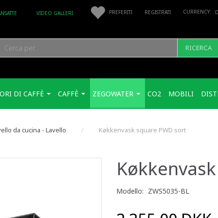
PREFERITI
REGISTRATI
ANSATTE
VIDEO GALLERI
RICERCA
ORI DI CAFFÈ
CAFFÈ
ZEGOWATER
CO2
MOBILI
DIST
ello da cucina - Lavello
Køkkenvask square PWD sort
Køkkenvask
Modello:
ZWS5035-BL