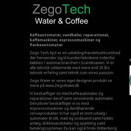
Kaffeautomater, vandkøler, reparationer,
kaffemaskiner, espressomaskiner og
flaskeautomater
Zego Tech ApS er en udvikling/handelsvirksomhed
der henvender sig til kunder/teknikere indenfor
Køkken / automat branchen i Scandinavien. Vi er
alle teknisk uddannede med mere end 25 års
teknisk erfaring samt teknik som vores passion.
Zego Water er vores eget designet produkt se
mere på
www.ZegoWater.dk
Vi beskæftiger os med kaffeautomater og
reparationer deraf samt renoverede automater.
Derudover beskæftiger vi os med
espressomaskiner og dertilhørende
renseprodukter. Vi har også et stort udvalg i
automater til slik, mad og sodavand samt Fadøls
anlæg,
drikkevandskøler
og sparkling samt
betalingssystemer. Du kan også finde Wittenborg