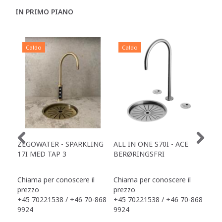
IN PRIMO PIANO
Caldo
Caldo
C
ZEGOWATER - SPARKLING
ALL IN ONE S70I - ACE
TOW
17I MED TAP 3
BERØRINGSFRI
DR
Chiama per conoscere il
Chiama per conoscere il
Chi
prezzo
prezzo
pre
+45 70221538 / +46 70-868
+45 70221538 / +46 70-868
+45
9924
9924
992