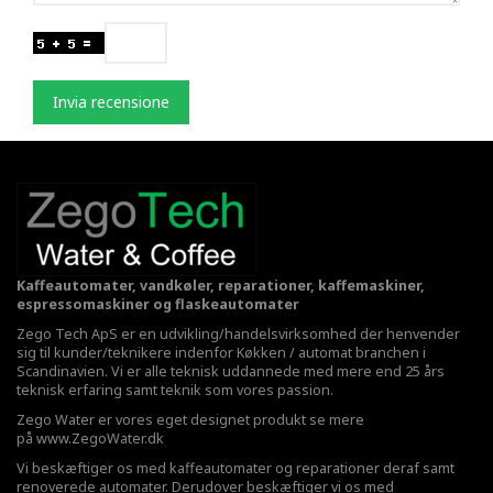
Invia recensione
Kaffeautomater, vandkøler, reparationer, kaffemaskiner,
espressomaskiner og flaskeautomater
Zego Tech ApS er en udvikling/handelsvirksomhed der henvender
sig til kunder/teknikere indenfor Køkken / automat branchen i
Scandinavien. Vi er alle teknisk uddannede med mere end 25 års
teknisk erfaring samt teknik som vores passion.
Zego Water er vores eget designet produkt se mere
på
www.ZegoWater.dk
Vi beskæftiger os med kaffeautomater og reparationer deraf samt
renoverede automater. Derudover beskæftiger vi os med