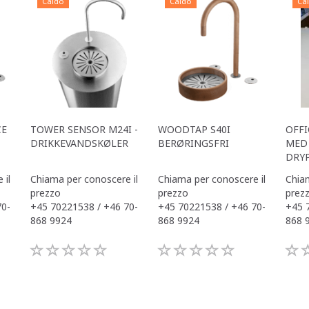
Caldo
Caldo
Ca
CE
TOWER SENSOR M24I -
WOODTAP S40I
OFFI
DRIKKEVANDSKØLER
BERØRINGSFRI
MED 
DRY
 il
Chiama per conoscere il
Chiama per conoscere il
Chiam
prezzo
prezzo
prez
70-
+45 70221538 / +46 70-
+45 70221538 / +46 70-
+45 
868 9924
868 9924
868 