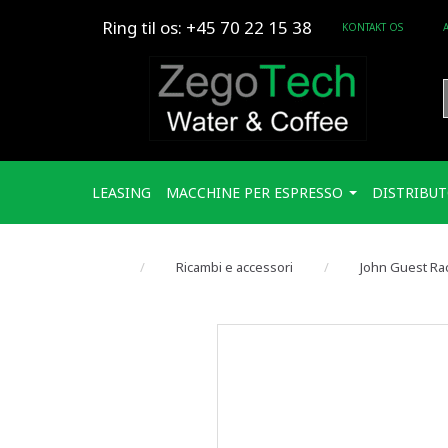
Ring til os: +45 70 22 15 38
KONTAKT OS
LEASING
MACCHINE PER ESPRESSO
DISTRIBUT
Ricambi e accessori
John Guest Rac