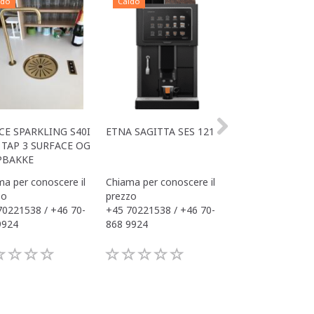
ldo
Caldo
Caldo
CE SPARKLING S40I
ETNA SAGITTA SES 121
ALL IN ONE ACE
TAP 3 SURFACE OG
OFFICE
PBAKKE
a per conoscere il
Chiama per conoscere il
Chiama per conos
zo
prezzo
prezzo
70221538 / +46 70-
+45 70221538 / +46 70-
+45 70221538 / 
9924
868 9924
868 9924