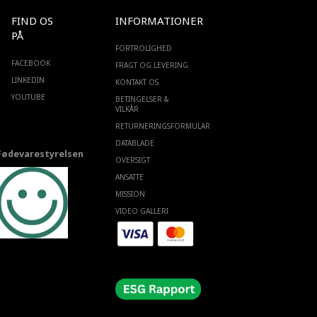
FIND OS
INFORMATIONER
PÅ
FORTROLIGHED
FACEBOOK
FRAGT OG LEVERING
LINKEDIN
KONTAKT OS
YOUTUBE
BETINGELSER &
VILKÅR
RETURNERINGSFORMULAR
DATABLADE
Fødevarestyrelsen
OVERSIGT
ANSATTE
MISSION
VIDEO GALLERI