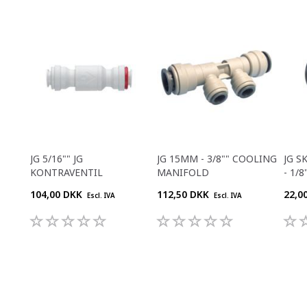
JG 5/16"" JG
JG 15MM - 3/8"" COOLING
JG S
KONTRAVENTIL
MANIFOLD
- 1/8
104,00 DKK
112,50 DKK
22,0
Escl. IVA
Escl. IVA