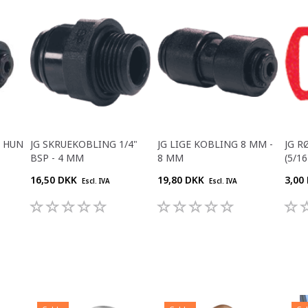
M HUN
JG SKRUEKOBLING 1/4"
JG LIGE KOBLING 8 MM -
JG R
BSP - 4 MM
8 MM
(5/16
16,50 DKK
19,80 DKK
3,00
Escl. IVA
Escl. IVA