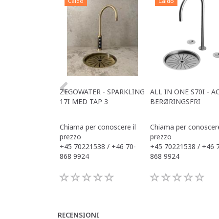
Caldo
Caldo
ZEGOWATER - SPARKLING
ALL IN ONE S70I - A
17I MED TAP 3
BERØRINGSFRI
Chiama per conoscere il
Chiama per conoscere
prezzo
prezzo
+45 70221538 / +46 70-
+45 70221538 / +46 
868 9924
868 9924
RECENSIONI