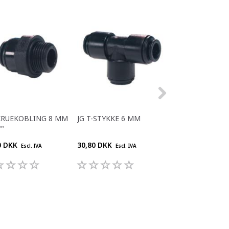
KRUEKOBLING 8 MM
JG T-STYKKE 6 MM
JG VINKEL 10MM
""
0 DKK
30,80 DKK
35,20 DKK
Escl. IVA
Escl. IVA
Escl. IV