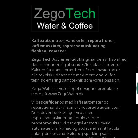
Kaffeautomater, vandkøler, reparationer,
kaffemaskiner, espressomaskiner og
flaskeautomater
Zego Tech ApS er en udvikling/handelsvirksomhed
der henvender sig til kunder/teknikere indenfor
Køkken / automat branchen i Scandinavien. Vi er
alle teknisk uddannede med mere end 25 års
teknisk erfaring samt teknik som vores passion.
Zego Water er vores eget designet produkt se
mere på
www.ZegoWater.dk
Vi beskæftiger os med kaffeautomater og
reparationer deraf samt renoverede automater.
Derudover beskæftiger vi os med
espressomaskiner og dertilhørende
renseprodukter. Vi har også et stort udvalg i
automater til slik, mad og sodavand samt Fadøls
anlæg,
drikkevandskøler
og sparkling samt