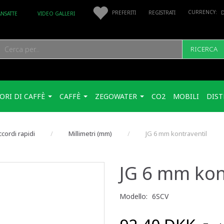
PREFERITI
REGISTRATI
ANSATTE
VIDEO GALLERI
RICERCA
ORI DI CAFFÈ
CAFFÈ
ZEGOWATER
CO2
MOBILI
DIST
cordi rapidi
Millimetri (mm)
JG 6 mm kontraventil
JG 6 mm kon
Modello:
6SCV