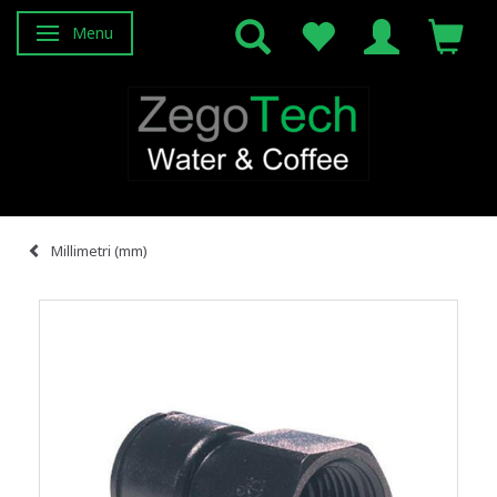
Menu
Attiva/disattiva navigazione
Millimetri (mm)