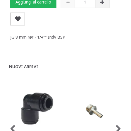
Aggiungi al carrello
JG 8 mm rør - 1/4"" Indv BSP
NUOVI ARRIVI