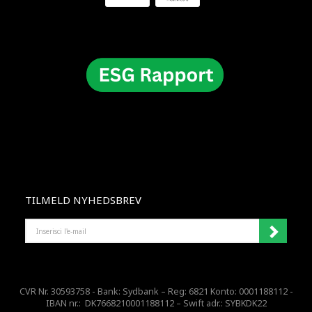
TILMELD NYHEDSBREV
INSERISCI
L'E-
MAIL
CVR Nr. 30593758 - Bank: Sydbank – Reg: 6821 Konto: 0001188112 -
IBAN nr.: DK7668210001188112 – Swift adr.: SYBKDK22