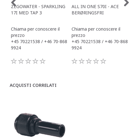
ZEGOWATER - SPARKLING
ALL IN ONE S70I - ACE
TOW
17I MED TAP 3
BERØRINGSFRI
DR
Chiama per conoscere il
Chiama per conoscere il
Chi
prezzo
prezzo
pre
+45 70221538 / +46 70-868
+45 70221538 / +46 70-868
+45
9924
9924
992
ACQUISTI CORRELATI