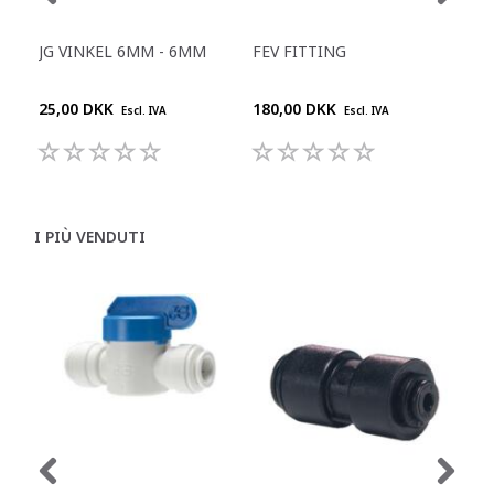
JG VINKEL 6MM - 6MM
FEV FITTING
JG 
KO
25,00 DKK
180,00 DKK
104
Escl. IVA
Escl. IVA
I PIÙ VENDUTI