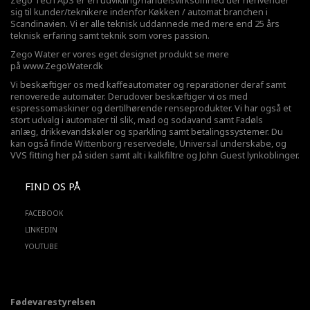
Zego Tech ApS er en udvikling/handelsvirksomhed der henvender
sig til kunder/teknikere indenfor Køkken / automat branchen i
Scandinavien. Vi er alle teknisk uddannede med mere end 25 års
teknisk erfaring samt teknik som vores passion.
Zego Water er vores eget designet produkt se mere
på
www.ZegoWater.dk
Vi beskæftiger os med kaffeautomater og reparationer deraf samt
renoverede automater. Derudover beskæftiger vi os med
espressomaskiner og dertilhørende renseprodukter. Vi har også et
stort udvalg i automater til slik, mad og sodavand samt Fadøls
anlæg,
drikkevandskøler
og sparkling samt betalingssystemer. Du
kan også finde Wittenborg reservedele, Universal underskabe, og
VVS fitting her på siden samt alt i kalkfiltre og John Guest lynkoblinger.
FIND OS PÅ
FACEBOOK
LINKEDIN
YOUTUBE
Fødevarestyrelsen