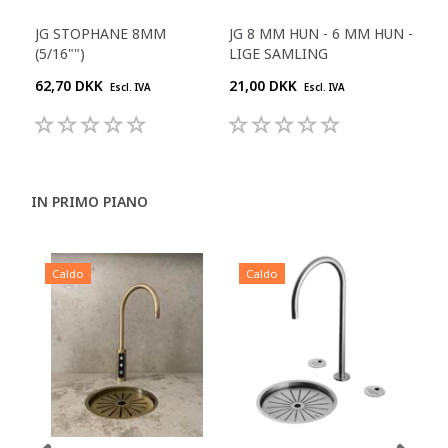
JG STOPHANE 8MM
JG 8 MM HUN - 6 MM HUN -
JG 
(5/16"")
LIGE SAMLING
BSP
62,70 DKK
21,00 DKK
16,
Escl. IVA
Escl. IVA
IN PRIMO PIANO
Caldo
Caldo
C