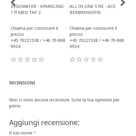
ZEGOWATER - SPARKLING
ALL IN ONE S70I - ACE
TOW
17I MED TAP 3
BERØRINGSFRI
DR
Chiama per conoscere il
Chiama per conoscere il
Chi
prezzo
prezzo
pre
+45 70221538 / +46 70-868
+45 70221538 / +46 70-868
+45
9924
9924
992
RECENSIONI
Non ci sono ancora recensioni. Scrivi la tua opinione per
primo
Aggiungi recensione:
Il tuo nome