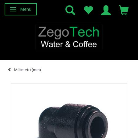
Menu
Attiva/disattiva navigazione
Millimetri (mm)