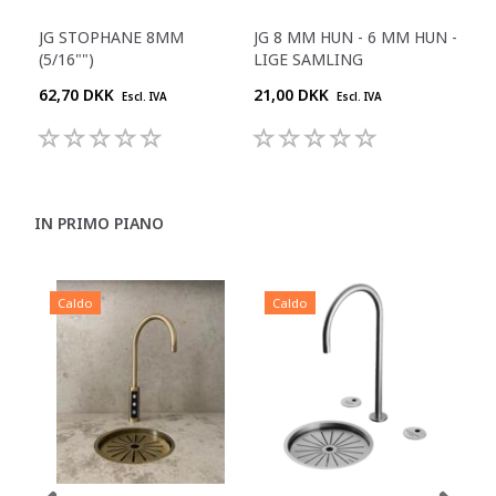
JG STOPHANE 8MM
JG 8 MM HUN - 6 MM HUN -
JG 
(5/16"")
LIGE SAMLING
BSP
62,70 DKK
21,00 DKK
16,
Escl. IVA
Escl. IVA
IN PRIMO PIANO
Caldo
Caldo
C