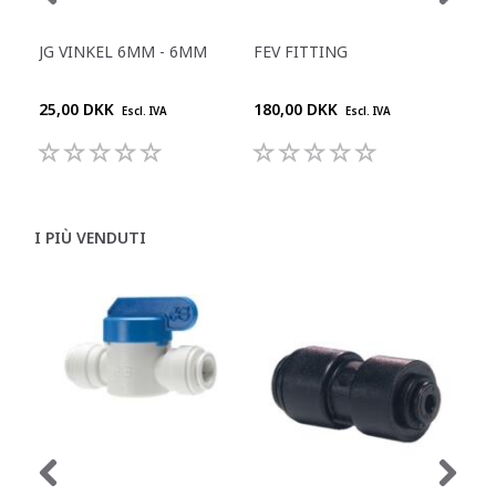
JG VINKEL 6MM - 6MM
FEV FITTING
JG 
KO
25,00 DKK
180,00 DKK
104
Escl. IVA
Escl. IVA
I PIÙ VENDUTI