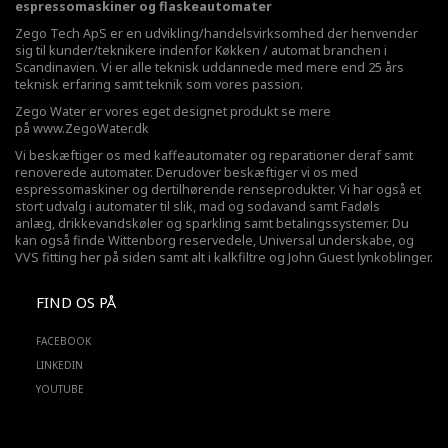
espressomaskiner og flaskeautomater
Zego Tech ApS er en udvikling/handelsvirksomhed der henvender
sig til kunder/teknikere indenfor Køkken / automat branchen i
Scandinavien. Vi er alle teknisk uddannede med mere end 25 års
teknisk erfaring samt teknik som vores passion.
Zego Water er vores eget designet produkt se mere
på
www.ZegoWater.dk
Vi beskæftiger os med kaffeautomater og reparationer deraf samt
renoverede automater. Derudover beskæftiger vi os med
espressomaskiner og dertilhørende renseprodukter. Vi har også et
stort udvalg i automater til slik, mad og sodavand samt Fadøls
anlæg,
drikkevandskøler
og sparkling samt betalingssystemer. Du
kan også finde Wittenborg reservedele, Universal underskabe, og
VVS fitting her på siden samt alt i kalkfiltre og John Guest lynkoblinger.
FIND OS PÅ
FACEBOOK
LINKEDIN
YOUTUBE