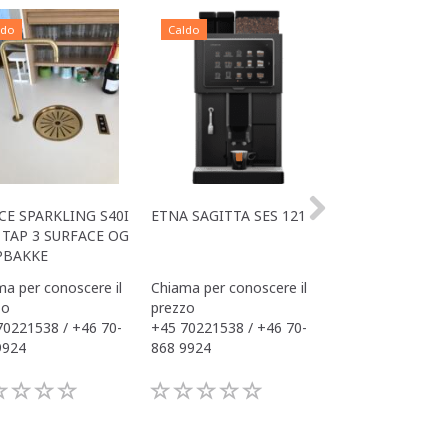
ldo
Caldo
Caldo
CE SPARKLING S40I
ETNA SAGITTA SES 121
ALL IN ONE ACE
TAP 3 SURFACE OG
OFFICE
PBAKKE
a per conoscere il
Chiama per conoscere il
Chiama per conos
zo
prezzo
prezzo
70221538 / +46 70-
+45 70221538 / +46 70-
+45 70221538 / 
9924
868 9924
868 9924