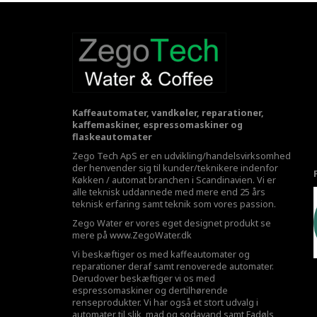
Kaffeautomater, vandkøler, reparationer,
kaffemaskiner, espressomaskiner og
flaskeautomater
Zego Tech ApS er en udvikling/handelsvirksomhed
der henvender sig til kunder/teknikere indenfor
Køkken / automat branchen i Scandinavien. Vi er
alle teknisk uddannede med mere end 25 års
teknisk erfaring samt teknik som vores passion.
Zego Water er vores eget designet produkt se
mere på
www.ZegoWater.dk
Vi beskæftiger os med kaffeautomater og
reparationer deraf samt renoverede automater.
Derudover beskæftiger vi os med
espressomaskiner og dertilhørende
renseprodukter. Vi har også et stort udvalg i
automater til slik, mad og sodavand samt Fadøls