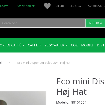
PREFERITI
REGISTRATI
ANSATTE
VIDEO GALLERI
RICERCA
ORI DI CAFFÈ
CAFFÈ
ZEGOWATER
CO2
MOBILI
DIST
bi
Eco mini Dispenser valve 2W - Høj Hat
Eco mini Dis
Høj Hat
Modello:
88101004