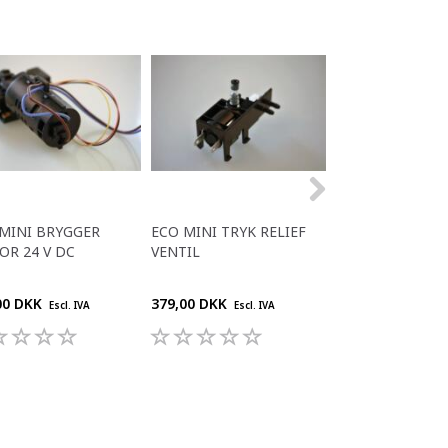
MINI BRYGGER
ECO MINI TRYK RELIEF
ECO MINI PUMP
R 24 V DC
VENTIL
00 DKK
379,00 DKK
689,00 DKK
Escl. IVA
Escl. IVA
Escl. 