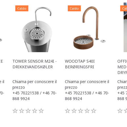
Caldo
Caldo
Ca
CE
TOWER SENSOR M24I -
WOODTAP S40I
OFFI
DRIKKEVANDSKØLER
BERØRINGSFRI
MED 
DRY
 il
Chiama per conoscere il
Chiama per conoscere il
Chiam
prezzo
prezzo
prez
70-
+45 70221538 / +46 70-
+45 70221538 / +46 70-
+45 
868 9924
868 9924
868 