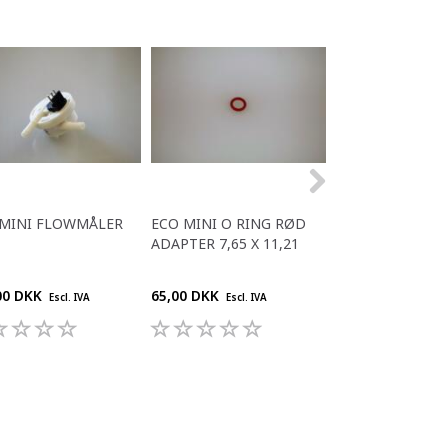
 MINI FLOWMÅLER
ECO MINI O RING RØD
ECO MINI SORT
ADAPTER 7,65 X 11,21
DYSSE
00 DKK
65,00 DKK
128,00 DKK
Escl. IVA
Escl. IVA
Escl. 