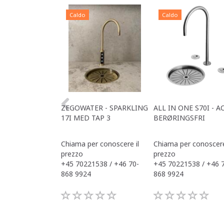
Caldo
Caldo
ZEGOWATER - SPARKLING
ALL IN ONE S70I - A
17I MED TAP 3
BERØRINGSFRI
Chiama per conoscere il
Chiama per conoscere
prezzo
prezzo
+45 70221538 / +46 70-
+45 70221538 / +46 
868 9924
868 9924