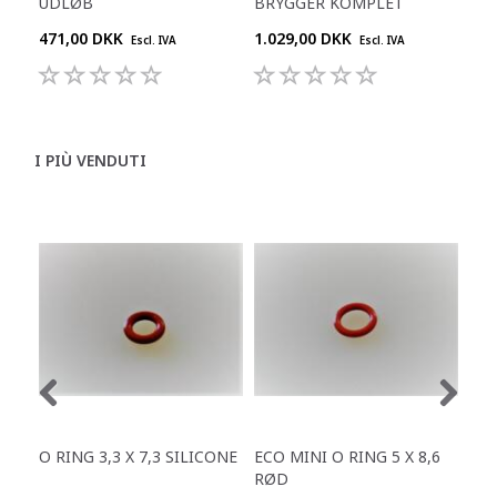
UDLØB
BRYGGER KOMPLET
DIS
471,00 DKK
1.029,00 DKK
589
Escl. IVA
Escl. IVA
I PIÙ VENDUTI
O RING 3,3 X 7,3 SILICONE
ECO MINI O RING 5 X 8,6
SIL
RØD
MI