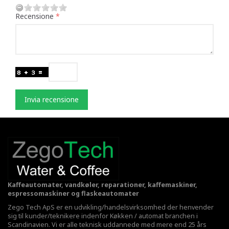
Recensione
Invia recensione
Kaffeautomater, vandkøler, reparationer, kaffemaskiner,
espressomaskiner og flaskeautomater
Zego Tech ApS er en udvikling/handelsvirksomhed der henvender
sig til kunder/teknikere indenfor Køkken / automat branchen i
Scandinavien. Vi er alle teknisk uddannede med mere end 25 års