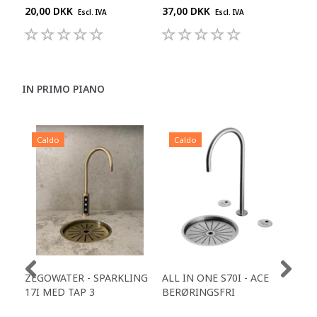
20,00 DKK
37,00 DKK
29,
Escl. IVA
Escl. IVA
IN PRIMO PIANO
Caldo
Caldo
C
ZEGOWATER - SPARKLING
ALL IN ONE S70I - ACE
TOW
17I MED TAP 3
BERØRINGSFRI
DR