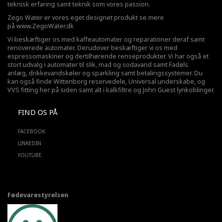
teknisk erfaring samt teknik som vores passion.
Zego Water er vores eget designet produkt se mere
på
www.ZegoWater.dk
Vi beskæftiger os med kaffeautomater og reparationer deraf samt
renoverede automater. Derudover beskæftiger vi os med
espressomaskiner og dertilhørende renseprodukter. Vi har også et
stort udvalg i automater til slik, mad og sodavand samt Fadøls
anlæg,
drikkevandskøler
og sparkling samt betalingssystemer. Du
kan også finde Wittenborg reservedele, Universal underskabe, og
VVS fitting her på siden samt alt i kalkfiltre og John Guest lynkoblinger.
FIND OS PÅ
FACEBOOK
LINKEDIN
YOUTUBE
Fødevarestyrelsen