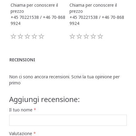
Chiama per conoscere il
Chiama per conoscere il
Chi
prezzo
prezzo
pre
+45 70221538 / +46 70-868
+45 70221538 / +46 70-868
+45
9924
9924
992
RECENSIONI
Non ci sono ancora recensioni. Scrivi la tua opinione per
primo
Aggiungi recensione:
Il tuo nome
Valutazione