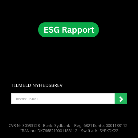
TILMELD NYHEDSBREV
INSERISCI
L'E-
MAIL
CVR Nr. 30593758 - Bank: Sydbank – Reg: 6821 Konto: 0001188112 -
IBAN nr.: DK7668210001188112 – Swift adr.: SYBKDK22