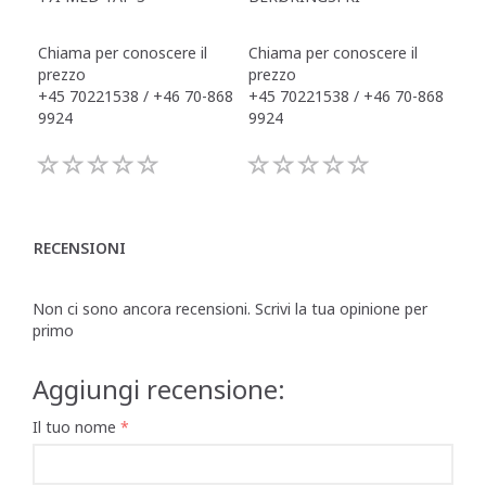
Chiama per conoscere il
Chiama per conoscere il
Chi
prezzo
prezzo
pre
+45 70221538 / +46 70-868
+45 70221538 / +46 70-868
+45
9924
9924
992
RECENSIONI
Non ci sono ancora recensioni. Scrivi la tua opinione per
primo
Aggiungi recensione:
Il tuo nome