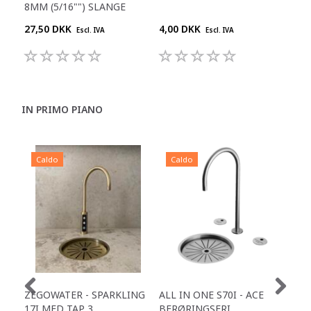
8MM (5/16"") SLANGE
1/4
27,50 DKK
4,00 DKK
25,
Escl. IVA
Escl. IVA
IN PRIMO PIANO
Caldo
Caldo
C
ZEGOWATER - SPARKLING
ALL IN ONE S70I - ACE
TOW
17I MED TAP 3
BERØRINGSFRI
DR