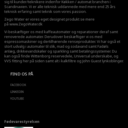
sig til kunder/teknikere indenfor Køkken / automat branchen i
Scandinavien. Vi er alle teknisk uddannede med mere end 25 års
teknisk erfaring samt teknik som vores passion.
Zego Water er vores eget designet produkt se mere
på
www.ZegoWater.dk
Vi beskæftiger os med kaffeautomater og reparationer deraf samt
renoverede automater. Derudover beskæftiger vi os med
espressomaskiner og dertilhørende renseprodukter. Vi har også et
stort udvalg i automater til slik, mad og sodavand samt Fadøls
anlæg,
drikkevandskøler
og sparkling samt betalingssystemer. Du
kan også finde Wittenborg reservedele, Universal underskabe, og
VVS fitting her på siden samt alt i kalkfiltre og John Guest lynkoblinger.
FIND OS PÅ
FACEBOOK
LINKEDIN
YOUTUBE
Fødevarestyrelsen