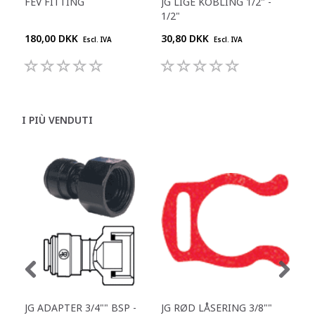
FEV FITTING
JG LIGE KOBLING 1/2" -
JG 
1/2"
180,00 DKK
30,80 DKK
55,
Escl. IVA
Escl. IVA
I PIÙ VENDUTI
JG ADAPTER 3/4"" BSP -
JG RØD LÅSERING 3/8""
JG 