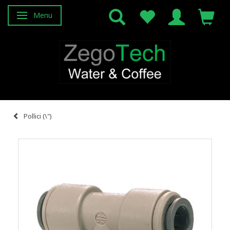
Menu
Attiva/disattiva navigazione
Pollici (\")