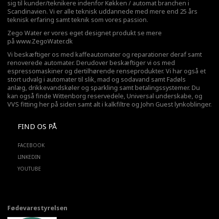
sig til kunder/teknikere indenfor Køkken / automat branchen i
Scandinavien. Vi er alle teknisk uddannede med mere end 25 års
teknisk erfaring samt teknik som vores passion.
Zego Water er vores eget designet produkt se mere
på
www.ZegoWater.dk
Vi beskæftiger os med kaffeautomater og reparationer deraf samt
renoverede automater. Derudover beskæftiger vi os med
espressomaskiner og dertilhørende renseprodukter. Vi har også et
stort udvalg i automater til slik, mad og sodavand samt Fadøls
anlæg,
drikkevandskøler
og sparkling samt betalingssystemer. Du
kan også finde Wittenborg reservedele, Universal underskabe, og
VVS fitting her på siden samt alt i kalkfiltre og John Guest lynkoblinger.
FIND OS PÅ
FACEBOOK
LINKEDIN
YOUTUBE
Fødevarestyrelsen