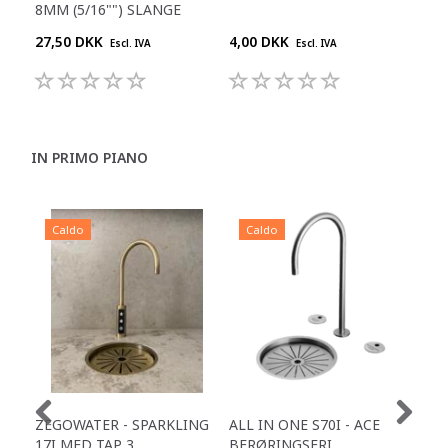
8MM (5/16"") SLANGE
1/4
27,50 DKK
4,00 DKK
25,
Escl. IVA
Escl. IVA
IN PRIMO PIANO
Caldo
Caldo
C
ZEGOWATER - SPARKLING
ALL IN ONE S70I - ACE
TOW
17I MED TAP 3
BERØRINGSFRI
DR