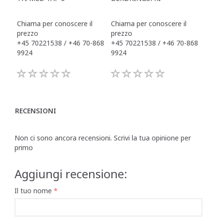
Chiama per conoscere il
Chiama per conoscere il
Chi
prezzo
prezzo
pre
+45 70221538 / +46 70-868
+45 70221538 / +46 70-868
+45
9924
9924
992
RECENSIONI
Non ci sono ancora recensioni. Scrivi la tua opinione per
primo
Aggiungi recensione:
Il tuo nome