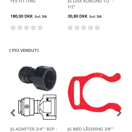
FEV FITTING
JG LIGE KOBLING 1/2" -
JG 
1/2"
180,00 DKK
30,80 DKK
55,
Escl. IVA
Escl. IVA
I PIÙ VENDUTI
JG ADAPTER 3/4"" BSP -
JG RØD LÅSERING 3/8""
JG 