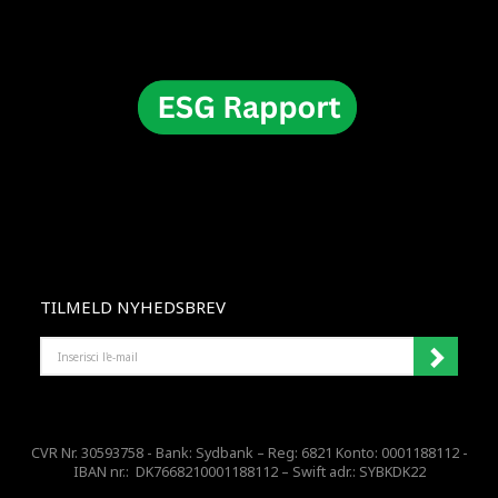
TILMELD NYHEDSBREV
INSERISCI
L'E-
MAIL
CVR Nr. 30593758 - Bank: Sydbank – Reg: 6821 Konto: 0001188112 -
IBAN nr.: DK7668210001188112 – Swift adr.: SYBKDK22