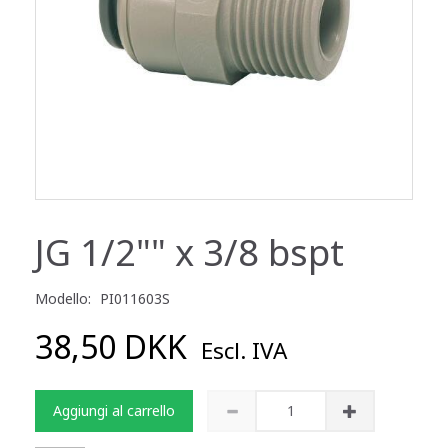
JG 1/2"" x 3/8 bspt
Modello:
PI011603S
38,50 DKK
Escl. IVA
Aggiungi al carrello