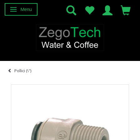
Menu
Attiva/disattiva navigazione
Pollici (\")