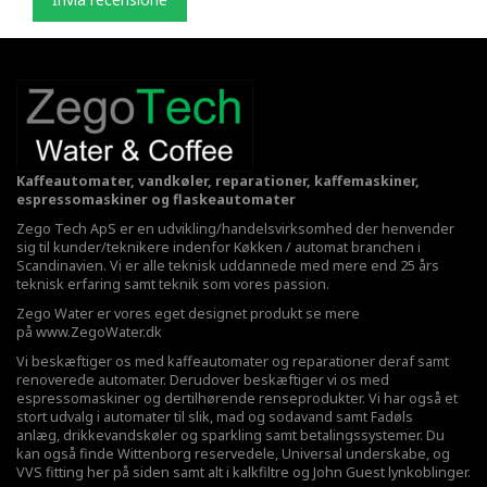
Kaffeautomater, vandkøler, reparationer, kaffemaskiner,
espressomaskiner og flaskeautomater
Zego Tech ApS er en udvikling/handelsvirksomhed der henvender
sig til kunder/teknikere indenfor Køkken / automat branchen i
Scandinavien. Vi er alle teknisk uddannede med mere end 25 års
teknisk erfaring samt teknik som vores passion.
Zego Water er vores eget designet produkt se mere
på
www.ZegoWater.dk
Vi beskæftiger os med kaffeautomater og reparationer deraf samt
renoverede automater. Derudover beskæftiger vi os med
espressomaskiner og dertilhørende renseprodukter. Vi har også et
stort udvalg i automater til slik, mad og sodavand samt Fadøls
anlæg,
drikkevandskøler
og sparkling samt betalingssystemer. Du
kan også finde Wittenborg reservedele, Universal underskabe, og
VVS fitting her på siden samt alt i kalkfiltre og John Guest lynkoblinger.