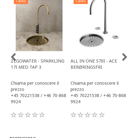
Caldo
Caldo
C
ZEGOWATER - SPARKLING
ALL IN ONE S70I - ACE
TOW
17I MED TAP 3
BERØRINGSFRI
DR
Chiama per conoscere il
Chiama per conoscere il
Chi
prezzo
prezzo
pre
+45 70221538 / +46 70-868
+45 70221538 / +46 70-868
+45
9924
9924
992