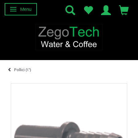
Menu
Attiva/disattiva navigazione
Pollici (\")