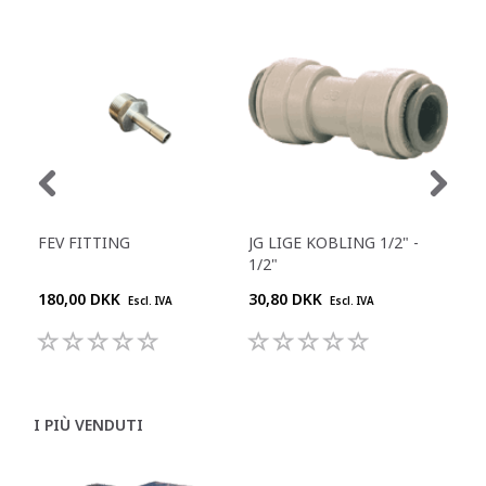
FEV FITTING
JG LIGE KOBLING 1/2" -
JG 
1/2"
180,00 DKK
30,80 DKK
55,
Escl. IVA
Escl. IVA
I PIÙ VENDUTI