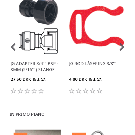
JG ADAPTER 3/4"" BSP -
JG RØD LÅSERING 3/8""
JG 
8MM (5/16"") SLANGE
1/4
27,50 DKK
4,00 DKK
25,
Escl. IVA
Escl. IVA
IN PRIMO PIANO