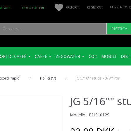
PREFERITI
REGISTRATI
ANSATTE
VIDEO GALLERI
RICERCA
ORI DI CAFFÈ
CAFFÈ
ZEGOWATER
CO2
MOBILI
DIST
cordi rapidi
Pollici (\")
JG 5/16"" studs - 3/8"" rør
JG 5/16"" stu
Modello:
PI131012S