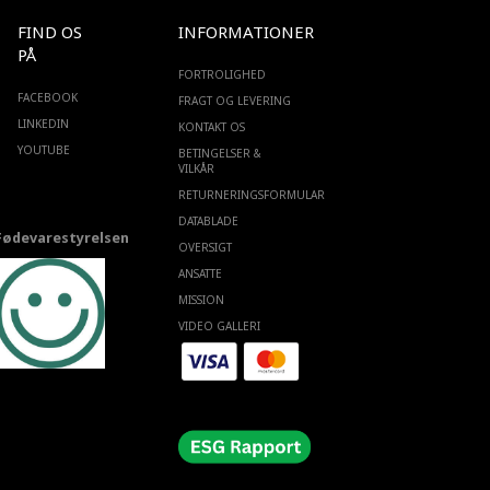
FIND OS
INFORMATIONER
PÅ
FORTROLIGHED
FACEBOOK
FRAGT OG LEVERING
LINKEDIN
KONTAKT OS
YOUTUBE
BETINGELSER &
VILKÅR
RETURNERINGSFORMULAR
DATABLADE
Fødevarestyrelsen
OVERSIGT
ANSATTE
MISSION
VIDEO GALLERI