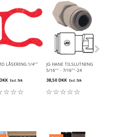
ØD LÅSERING 1/4""
JG HANE TILSLUTNING
JG 3/8"" BSP - 
5/16"" - 7/16""-24
 DKK
38,50 DKK
29,70 DKK
Escl. IVA
Escl. IVA
Escl. IV