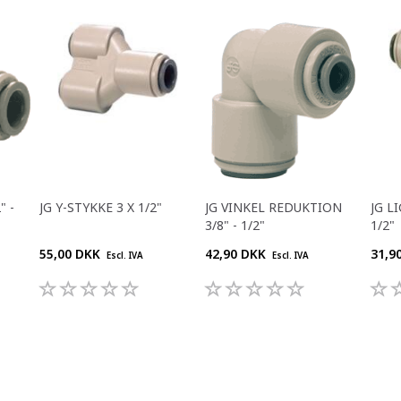
" -
JG Y-STYKKE 3 X 1/2"
JG VINKEL REDUKTION
JG L
3/8" - 1/2"
1/2"
55,00 DKK
42,90 DKK
31,9
Escl. IVA
Escl. IVA