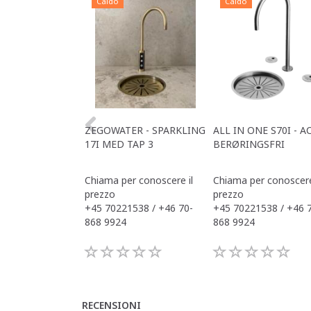
Caldo
Caldo
ZEGOWATER - SPARKLING
ALL IN ONE S70I - A
17I MED TAP 3
BERØRINGSFRI
Chiama per conoscere il
Chiama per conoscere
prezzo
prezzo
+45 70221538 / +46 70-
+45 70221538 / +46 
868 9924
868 9924
RECENSIONI