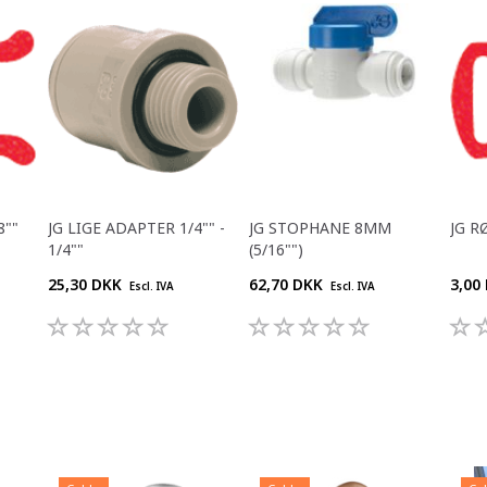
8""
JG LIGE ADAPTER 1/4"" -
JG STOPHANE 8MM
JG R
1/4""
(5/16"")
25,30 DKK
62,70 DKK
3,00
Escl. IVA
Escl. IVA