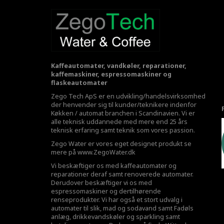
Kaffeautomater, vandkøler, reparationer,
kaffemaskiner, espressomaskiner og
flaskeautomater
Zego Tech ApS er en udvikling/handelsvirksomhed
der henvender sig til kunder/teknikere indenfor
Køkken / automat branchen i Scandinavien. Vi er
alle teknisk uddannede med mere end 25 års
teknisk erfaring samt teknik som vores passion.
Zego Water er vores eget designet produkt se
mere på
www.ZegoWater.dk
Vi beskæftiger os med kaffeautomater og
reparationer deraf samt renoverede automater.
Derudover beskæftiger vi os med
espressomaskiner og dertilhørende
renseprodukter. Vi har også et stort udvalg i
automater til slik, mad og sodavand samt Fadøls
anlæg,
drikkevandskøler
og sparkling samt