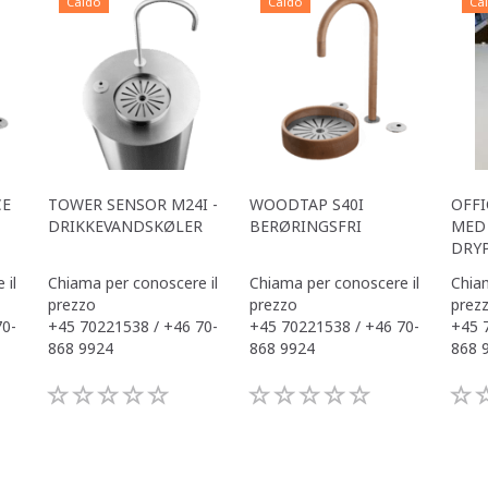
Caldo
Caldo
Ca
CE
TOWER SENSOR M24I -
WOODTAP S40I
OFFI
DRIKKEVANDSKØLER
BERØRINGSFRI
MED 
DRY
 il
Chiama per conoscere il
Chiama per conoscere il
Chiam
prezzo
prezzo
prez
70-
+45 70221538 / +46 70-
+45 70221538 / +46 70-
+45 
868 9924
868 9924
868 