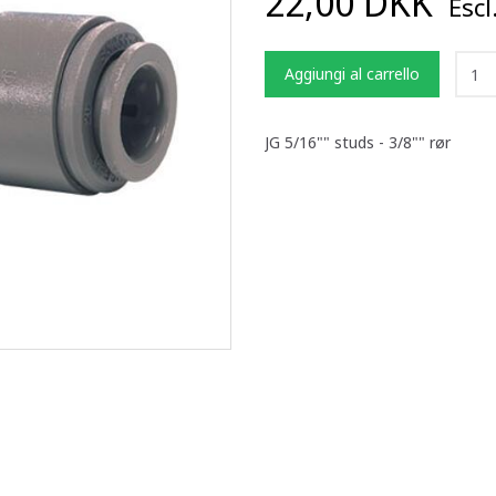
22,00 DKK
Escl
Aggiungi al carrello
JG 5/16"" studs - 3/8"" rør