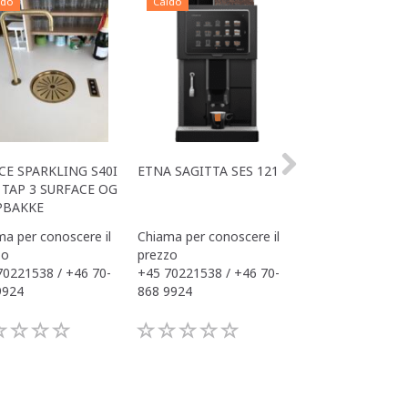
ldo
Caldo
Caldo
CE SPARKLING S40I
ETNA SAGITTA SES 121
ALL IN ONE ACE
TAP 3 SURFACE OG
OFFICE
PBAKKE
a per conoscere il
Chiama per conoscere il
Chiama per conos
zo
prezzo
prezzo
70221538 / +46 70-
+45 70221538 / +46 70-
+45 70221538 / 
9924
868 9924
868 9924