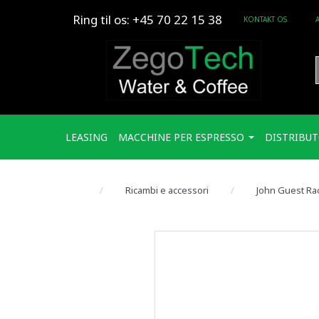
Ring til os: +45 70 22 15 38
KONTAKT OS
LEASING
MACCHINE PER ESPRESSO
DISTRIBUT
Ricambi e accessori
John Guest Rac