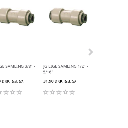
IGE SAMLING 3/8" -
JG LIGE SAMLING 1/2" -
JG LIGE SAMLING
5/16"
5/16"
0 DKK
31,90 DKK
26,40 DKK
Escl. IVA
Escl. IVA
Escl. IV