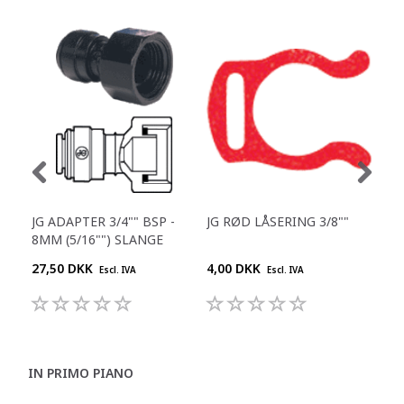
JG ADAPTER 3/4"" BSP -
JG RØD LÅSERING 3/8""
JG 
8MM (5/16"") SLANGE
1/4
27,50 DKK
4,00 DKK
25,
Escl. IVA
Escl. IVA
IN PRIMO PIANO