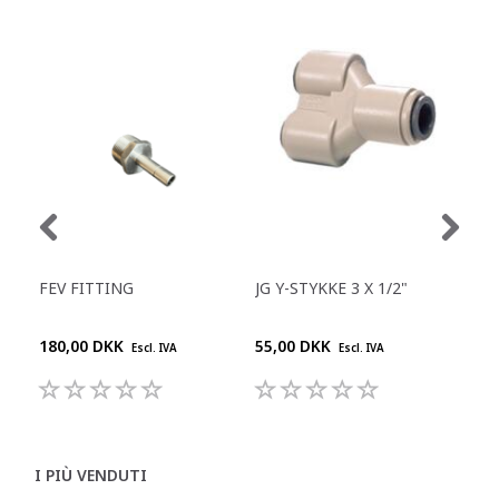
FEV FITTING
JG Y-STYKKE 3 X 1/2"
JG 
- 1/
180,00 DKK
55,00 DKK
42,
Escl. IVA
Escl. IVA
I PIÙ VENDUTI