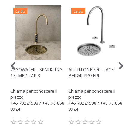
Caldo
Caldo
C
ZEGOWATER - SPARKLING
ALL IN ONE S70I - ACE
TOW
17I MED TAP 3
BERØRINGSFRI
DR
Chiama per conoscere il
Chiama per conoscere il
Chi
prezzo
prezzo
pre
+45 70221538 / +46 70-868
+45 70221538 / +46 70-868
+45
9924
9924
992