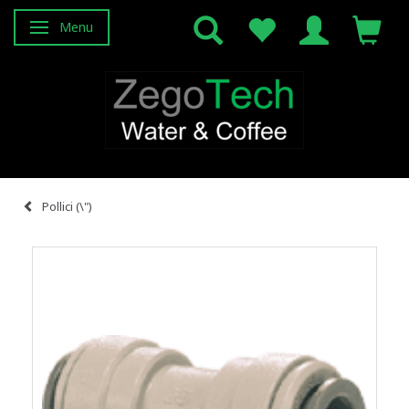
Menu
Attiva/disattiva navigazione
Pollici (\")