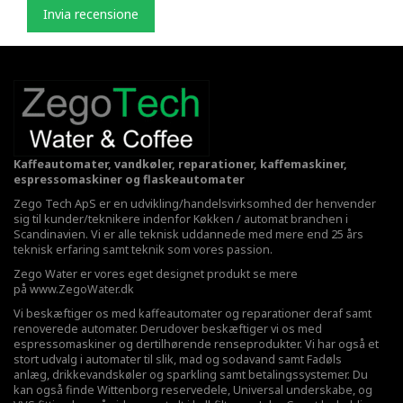
Invia recensione
Kaffeautomater, vandkøler, reparationer, kaffemaskiner,
espressomaskiner og flaskeautomater
Zego Tech ApS er en udvikling/handelsvirksomhed der henvender
sig til kunder/teknikere indenfor Køkken / automat branchen i
Scandinavien. Vi er alle teknisk uddannede med mere end 25 års
teknisk erfaring samt teknik som vores passion.
Zego Water er vores eget designet produkt se mere
på
www.ZegoWater.dk
Vi beskæftiger os med kaffeautomater og reparationer deraf samt
renoverede automater. Derudover beskæftiger vi os med
espressomaskiner og dertilhørende renseprodukter. Vi har også et
stort udvalg i automater til slik, mad og sodavand samt Fadøls
anlæg,
drikkevandskøler
og sparkling samt betalingssystemer. Du
kan også finde Wittenborg reservedele, Universal underskabe, og