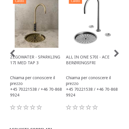
Caldo
Caldo
C
ZEGOWATER - SPARKLING
ALL IN ONE S70I - ACE
TOW
17I MED TAP 3
BERØRINGSFRI
DR
Chiama per conoscere il
Chiama per conoscere il
Chi
prezzo
prezzo
pre
+45 70221538 / +46 70-868
+45 70221538 / +46 70-868
+45
9924
9924
992