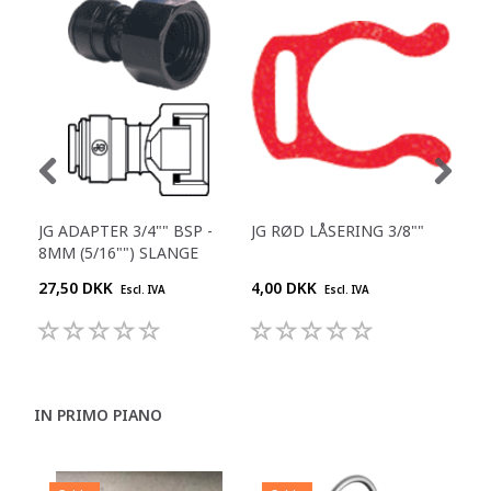
JG ADAPTER 3/4"" BSP -
JG RØD LÅSERING 3/8""
JG 
8MM (5/16"") SLANGE
1/4
27,50 DKK
4,00 DKK
25,
Escl. IVA
Escl. IVA
IN PRIMO PIANO