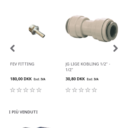
FEV FITTING
JG LIGE KOBLING 1/2" -
JG 
1/2"
180,00 DKK
30,80 DKK
55,
Escl. IVA
Escl. IVA
I PIÙ VENDUTI