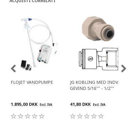
ACQUISTI CORRELATI
FLOJET VANDPUMPE
JG KOBLING MED INDV.
JG 
GEVIND 5/16"" - 1/2""
8MM
1.895,00 DKK
41,80 DKK
27,
Escl. IVA
Escl. IVA