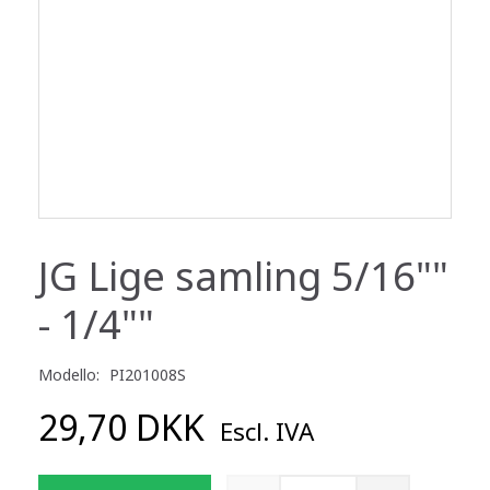
JG Lige samling 5/16""
- 1/4""
Modello:
PI201008S
29,70 DKK
Escl. IVA