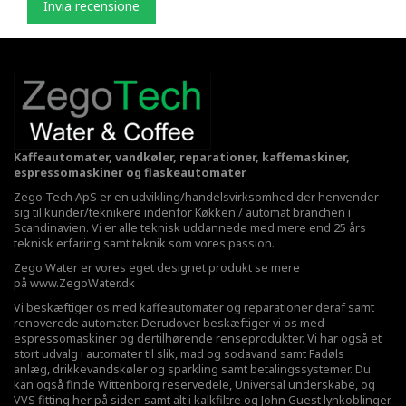
Invia recensione
Kaffeautomater, vandkøler, reparationer, kaffemaskiner,
espressomaskiner og flaskeautomater
Zego Tech ApS er en udvikling/handelsvirksomhed der henvender
sig til kunder/teknikere indenfor Køkken / automat branchen i
Scandinavien. Vi er alle teknisk uddannede med mere end 25 års
teknisk erfaring samt teknik som vores passion.
Zego Water er vores eget designet produkt se mere
på
www.ZegoWater.dk
Vi beskæftiger os med kaffeautomater og reparationer deraf samt
renoverede automater. Derudover beskæftiger vi os med
espressomaskiner og dertilhørende renseprodukter. Vi har også et
stort udvalg i automater til slik, mad og sodavand samt Fadøls
anlæg,
drikkevandskøler
og sparkling samt betalingssystemer. Du
kan også finde Wittenborg reservedele, Universal underskabe, og
VVS fitting her på siden samt alt i kalkfiltre og John Guest lynkoblinger.