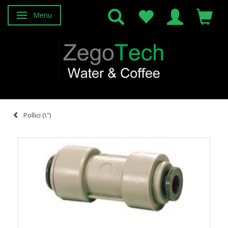
Menu
Attiva/disattiva navigazione
Pollici (\")