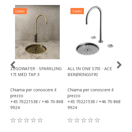
Caldo
Caldo
C
ZEGOWATER - SPARKLING
ALL IN ONE S70I - ACE
TOW
17I MED TAP 3
BERØRINGSFRI
DR
Chiama per conoscere il
Chiama per conoscere il
Chi
prezzo
prezzo
pre
+45 70221538 / +46 70-868
+45 70221538 / +46 70-868
+45
9924
9924
992