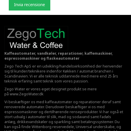
Invia recensione
Kaffeautomater, vandkøler, reparationer, kaffemaskiner,
espressomaskiner og flaskeautomater
Zego Tech ApS er en udvikling/handelsvirksomhed der henvender
sig til kunder/teknikere indenfor Køkken / automat branchen i
Scandinavien. Vi er alle teknisk uddannede med mere end 25 års
teknisk erfaring samt teknik som vores passion.
Zego Water er vores eget designet produkt se mere
på
www.ZegoWater.dk
Vi beskæftiger os med kaffeautomater og reparationer deraf samt
renoverede automater. Derudover beskæftiger vi os med
espressomaskiner og dertilhørende renseprodukter. Vi har også et
stort udvalg i automater til slik, mad og sodavand samt Fadøls
anlæg,
drikkevandskøler
og sparkling samt betalingssystemer. Du
kan også finde Wittenborg reservedele, Universal underskabe, og