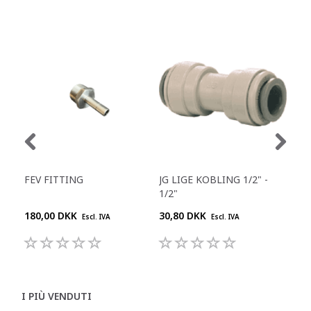
FEV FITTING
JG LIGE KOBLING 1/2" -
JG 
1/2"
180,00 DKK
30,80 DKK
55,
Escl. IVA
Escl. IVA
I PIÙ VENDUTI