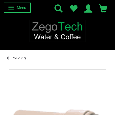
Menu
Attiva/disattiva navigazione
Pollici (\")