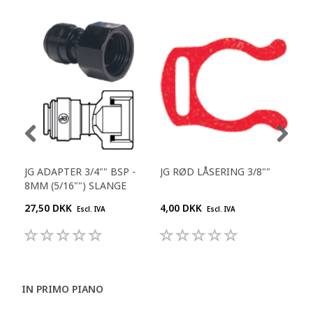
JG ADAPTER 3/4"" BSP -
JG RØD LÅSERING 3/8""
JG 
8MM (5/16"") SLANGE
1/4
27,50 DKK
4,00 DKK
25,
Escl. IVA
Escl. IVA
IN PRIMO PIANO