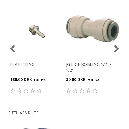
FEV FITTING
JG LIGE KOBLING 1/2" -
JG 
1/2"
180,00 DKK
30,80 DKK
55,
Escl. IVA
Escl. IVA
I PIÙ VENDUTI