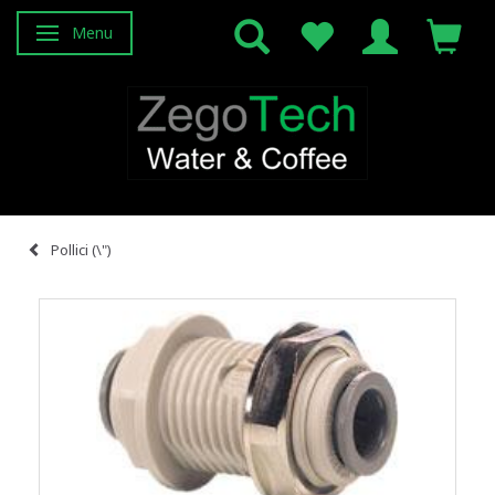
Menu
Attiva/disattiva navigazione
Pollici (\")