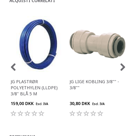
ACQUISTI CORRELATI
JG PLASTRØR
JG LIGE KOBLING 3/8"" -
JG 
POLYETHYLEN (LLDPE)
3/8""
3/8" BLÅ 5 M
159,00 DKK
30,80 DKK
45,
Escl. IVA
Escl. IVA