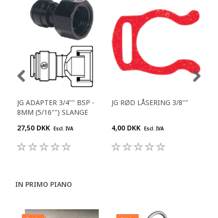
JG ADAPTER 3/4"" BSP -
JG RØD LÅSERING 3/8""
JG 
8MM (5/16"") SLANGE
1/4
27,50 DKK
4,00 DKK
25,
Escl. IVA
Escl. IVA
IN PRIMO PIANO