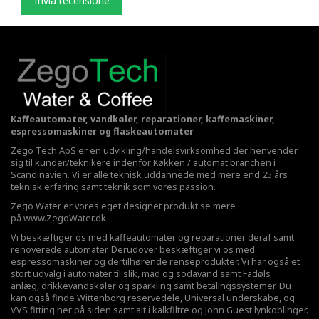
Invia recensione
Kaffeautomater, vandkøler, reparationer, kaffemaskiner,
espressomaskiner og flaskeautomater
Zego Tech ApS er en udvikling/handelsvirksomhed der henvender
sig til kunder/teknikere indenfor Køkken / automat branchen i
Scandinavien. Vi er alle teknisk uddannede med mere end 25 års
teknisk erfaring samt teknik som vores passion.
Zego Water er vores eget designet produkt se mere
på
www.ZegoWater.dk
Vi beskæftiger os med kaffeautomater og reparationer deraf samt
renoverede automater. Derudover beskæftiger vi os med
espressomaskiner og dertilhørende renseprodukter. Vi har også et
stort udvalg i automater til slik, mad og sodavand samt Fadøls
anlæg,
drikkevandskøler
og sparkling samt betalingssystemer. Du
kan også finde Wittenborg reservedele, Universal underskabe, og
VVS fitting her på siden samt alt i kalkfiltre og John Guest lynkoblinger.