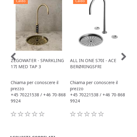
Caldo
Caldo
C
ZEGOWATER - SPARKLING
ALL IN ONE S70I - ACE
TOW
17I MED TAP 3
BERØRINGSFRI
DR
Chiama per conoscere il
Chiama per conoscere il
Chi
prezzo
prezzo
pre
+45 70221538 / +46 70-868
+45 70221538 / +46 70-868
+45
9924
9924
992