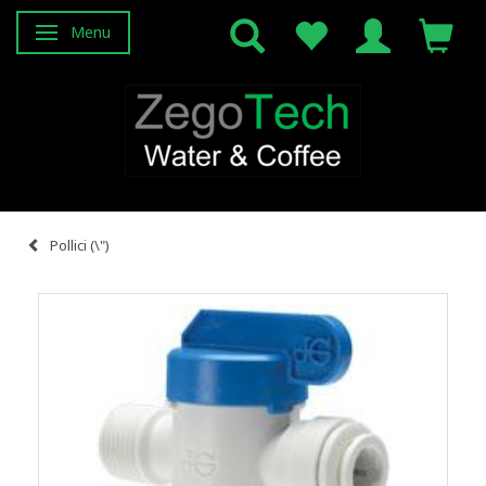
Menu
Attiva/disattiva navigazione
Pollici (\")