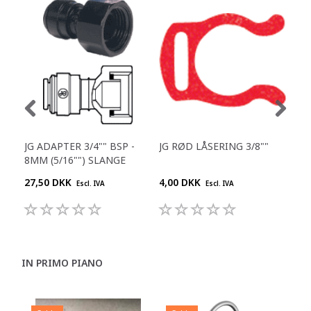
JG ADAPTER 3/4"" BSP -
JG RØD LÅSERING 3/8""
JG 
8MM (5/16"") SLANGE
1/4
27,50 DKK
4,00 DKK
25,
Escl. IVA
Escl. IVA
IN PRIMO PIANO