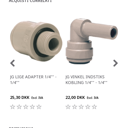
ACQUISTI CORRELATI
JG LIGE ADAPTER 1/4"" -
JG VINKEL INDSTIKS
JG 
1/4""
KOBLING 1/4"" - 1/4""
25,30 DKK
22,00 DKK
30,
Escl. IVA
Escl. IVA