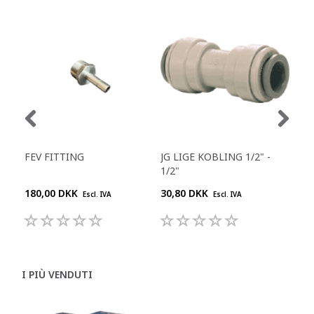
FEV FITTING
JG LIGE KOBLING 1/2" -
JG 
1/2"
180,00 DKK
30,80 DKK
55,
Escl. IVA
Escl. IVA
I PIÙ VENDUTI