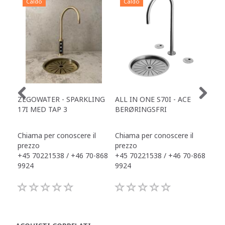
Caldo
Caldo
C
ZEGOWATER - SPARKLING
ALL IN ONE S70I - ACE
TOW
17I MED TAP 3
BERØRINGSFRI
DR
Chiama per conoscere il
Chiama per conoscere il
Chi
prezzo
prezzo
pre
+45 70221538 / +46 70-868
+45 70221538 / +46 70-868
+45
9924
9924
992