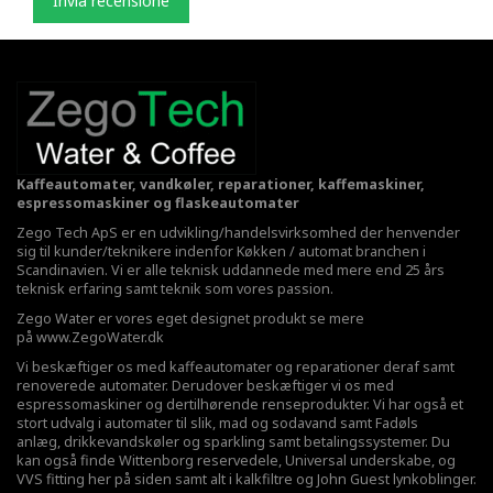
Invia recensione
Kaffeautomater, vandkøler, reparationer, kaffemaskiner,
espressomaskiner og flaskeautomater
Zego Tech ApS er en udvikling/handelsvirksomhed der henvender
sig til kunder/teknikere indenfor Køkken / automat branchen i
Scandinavien. Vi er alle teknisk uddannede med mere end 25 års
teknisk erfaring samt teknik som vores passion.
Zego Water er vores eget designet produkt se mere
på
www.ZegoWater.dk
Vi beskæftiger os med kaffeautomater og reparationer deraf samt
renoverede automater. Derudover beskæftiger vi os med
espressomaskiner og dertilhørende renseprodukter. Vi har også et
stort udvalg i automater til slik, mad og sodavand samt Fadøls
anlæg,
drikkevandskøler
og sparkling samt betalingssystemer. Du
kan også finde Wittenborg reservedele, Universal underskabe, og
VVS fitting her på siden samt alt i kalkfiltre og John Guest lynkoblinger.