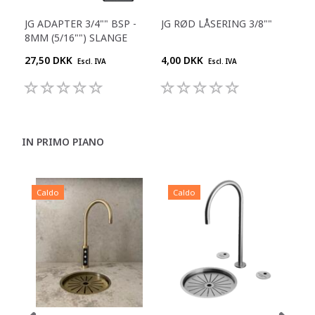
JG ADAPTER 3/4"" BSP -
JG RØD LÅSERING 3/8""
JG 
8MM (5/16"") SLANGE
1/4
27,50 DKK
4,00 DKK
25,
Escl. IVA
Escl. IVA
IN PRIMO PIANO
Caldo
Caldo
C