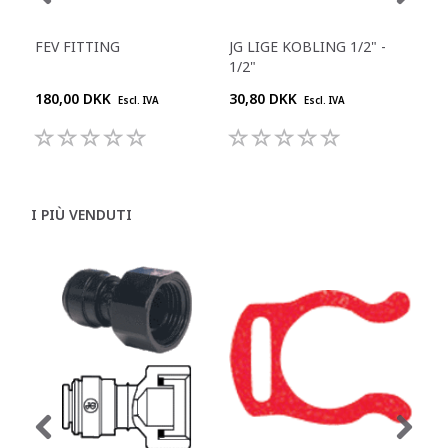
FEV FITTING
JG LIGE KOBLING 1/2" -
JG 
1/2"
180,00 DKK
30,80 DKK
55,
Escl. IVA
Escl. IVA
I PIÙ VENDUTI