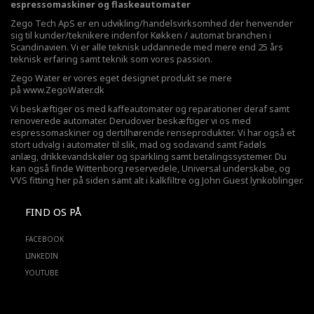
espressomaskiner og flaskeautomater
Zego Tech ApS er en udvikling/handelsvirksomhed der henvender
sig til kunder/teknikere indenfor Køkken / automat branchen i
Scandinavien. Vi er alle teknisk uddannede med mere end 25 års
teknisk erfaring samt teknik som vores passion.
Zego Water er vores eget designet produkt se mere
på
www.ZegoWater.dk
Vi beskæftiger os med kaffeautomater og reparationer deraf samt
renoverede automater. Derudover beskæftiger vi os med
espressomaskiner og dertilhørende renseprodukter. Vi har også et
stort udvalg i automater til slik, mad og sodavand samt Fadøls
anlæg,
drikkevandskøler
og sparkling samt betalingssystemer. Du
kan også finde Wittenborg reservedele, Universal underskabe, og
VVS fitting her på siden samt alt i kalkfiltre og John Guest lynkoblinger.
FIND OS PÅ
FACEBOOK
LINKEDIN
YOUTUBE