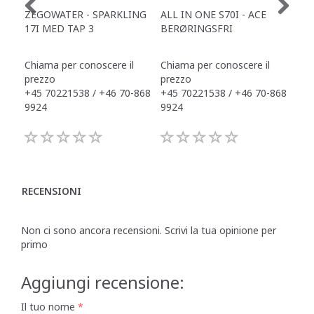
ZEGOWATER - SPARKLING
ALL IN ONE S70I - ACE
TOW
17I MED TAP 3
BERØRINGSFRI
DR
Chiama per conoscere il
Chiama per conoscere il
Chi
prezzo
prezzo
pre
+45 70221538 / +46 70-868
+45 70221538 / +46 70-868
+45
9924
9924
992
RECENSIONI
Non ci sono ancora recensioni. Scrivi la tua opinione per
primo
Aggiungi recensione:
Il tuo nome