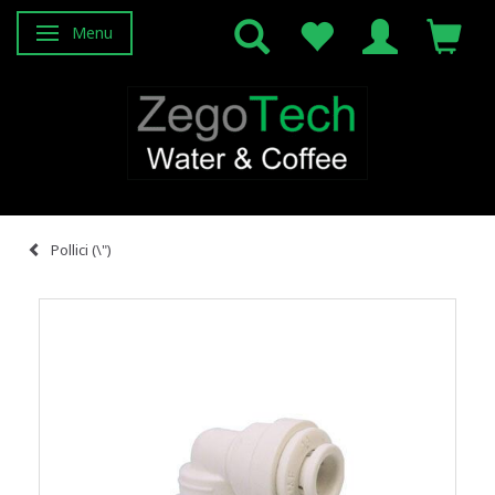
Menu
Attiva/disattiva navigazione
Pollici (\")