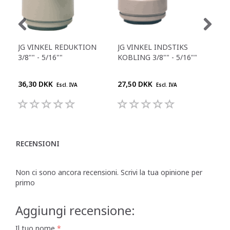
JG VINKEL REDUKTION
JG VINKEL INDSTIKS
JG 
3/8"" - 5/16""
KOBLING 3/8"" - 5/16""
(5/1
36,30 DKK
27,50 DKK
3,0
Escl. IVA
Escl. IVA
RECENSIONI
Non ci sono ancora recensioni. Scrivi la tua opinione per
primo
Aggiungi recensione:
Il tuo nome