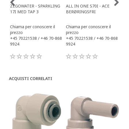
ZEGOWATER - SPARKLING
ALL IN ONE S70I - ACE
TOW
17I MED TAP 3
BERØRINGSFRI
DR
Chiama per conoscere il
Chiama per conoscere il
Chi
prezzo
prezzo
pre
+45 70221538 / +46 70-868
+45 70221538 / +46 70-868
+45
9924
9924
992
ACQUISTI CORRELATI