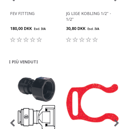
FEV FITTING
JG LIGE KOBLING 1/2" -
JG 
1/2"
180,00 DKK
30,80 DKK
55,
Escl. IVA
Escl. IVA
I PIÙ VENDUTI