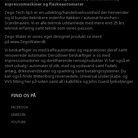
espressomaskiner og flaskeautomater
Zego Tech ApS er en udvikling/handelsvirksomhed der henvender
sig til kunder/teknikere indenfor Køkken / automat branchen i
Scandinavien. Vi er alle teknisk uddannede med mere end 25 års
teknisk erfaring samt teknik som vores passion.
Zego Water er vores eget designet produkt se mere
på
www.ZegoWater.dk
Vi beskæftiger os med kaffeautomater og reparationer deraf samt
renoverede automater. Derudover beskæftiger vi os med
espressomaskiner og dertilhørende renseprodukter. Vi har også et
stort udvalg i automater til slik, mad og sodavand samt Fadøls
anlæg,
drikkevandskøler
og sparkling samt betalingssystemer. Du
kan også finde Wittenborg reservedele, Universal underskabe, og
VVS fitting her på siden samt alt i kalkfiltre og John Guest lynkoblinger.
FIND OS PÅ
FACEBOOK
LINKEDIN
YOUTUBE