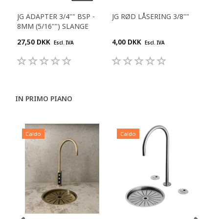
JG ADAPTER 3/4"" BSP -
JG RØD LÅSERING 3/8""
JG 
8MM (5/16"") SLANGE
1/4
27,50 DKK
4,00 DKK
25,
Escl. IVA
Escl. IVA
IN PRIMO PIANO
Caldo
Caldo
C