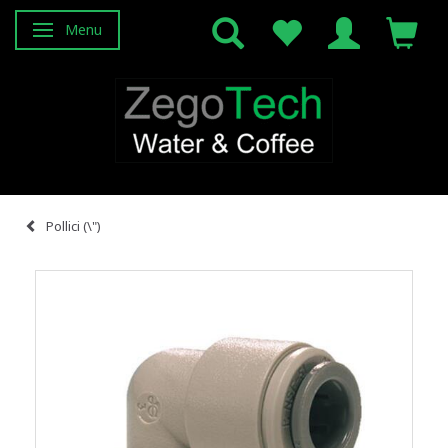
Menu
Attiva/disattiva navigazione
Pollici (\")