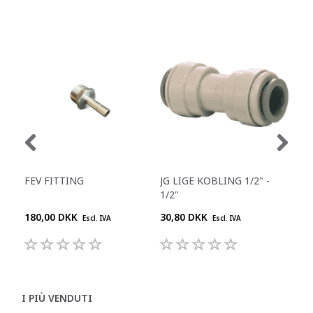
FEV FITTING
JG LIGE KOBLING 1/2" -
JG 
1/2"
180,00 DKK
30,80 DKK
55,
Escl. IVA
Escl. IVA
I PIÙ VENDUTI