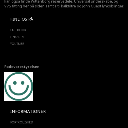
kan også finde Wittenborg reservedele, Universal underskabe, og
VVS fitting her på siden samt alt i kalkfiltre og John Guest lynkoblinger.
FIND OS PÅ
FACEBOOK
LINKEDIN
YOUTUBE
Fødevarestyrelsen
INFORMATIONER
FORTROLIGHED