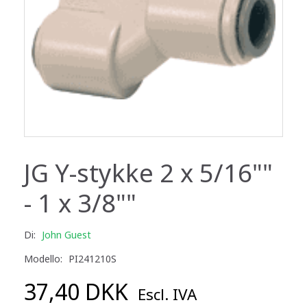
JG Y-stykke 2 x 5/16""
- 1 x 3/8""
Di:
John Guest
Modello:
PI241210S
37,40 DKK
Escl. IVA