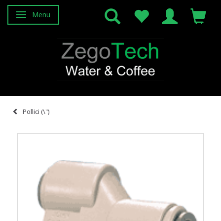
Menu
Attiva/disattiva navigazione
Pollici (\")