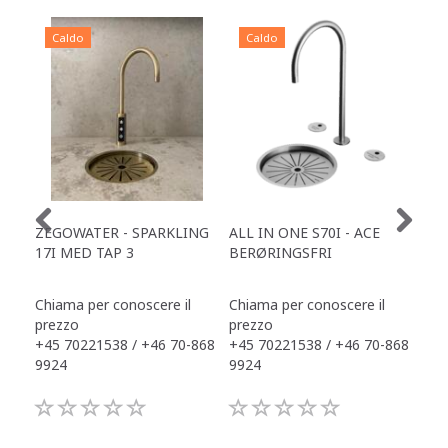
Caldo
Caldo
C
ZEGOWATER - SPARKLING
ALL IN ONE S70I - ACE
TOW
17I MED TAP 3
BERØRINGSFRI
DR
Chiama per conoscere il
Chiama per conoscere il
Chi
prezzo
prezzo
pre
+45 70221538 / +46 70-868
+45 70221538 / +46 70-868
+45
9924
9924
992