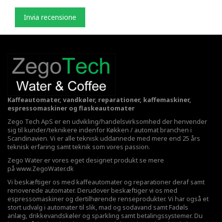
Invia recensione
Kaffeautomater, vandkøler, reparationer, kaffemaskiner,
espressomaskiner og flaskeautomater
Zego Tech ApS er en udvikling/handelsvirksomhed der henvender
sig til kunder/teknikere indenfor Køkken / automat branchen i
Scandinavien. Vi er alle teknisk uddannede med mere end 25 års
teknisk erfaring samt teknik som vores passion.
Zego Water er vores eget designet produkt se mere
på
www.ZegoWater.dk
Vi beskæftiger os med kaffeautomater og reparationer deraf samt
renoverede automater. Derudover beskæftiger vi os med
espressomaskiner og dertilhørende renseprodukter. Vi har også et
stort udvalg i automater til slik, mad og sodavand samt Fadøls
anlæg,
drikkevandskøler
og sparkling samt betalingssystemer. Du