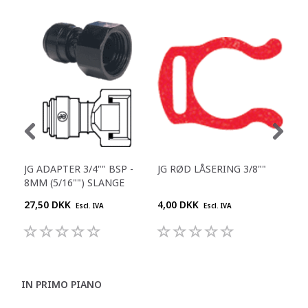
JG ADAPTER 3/4"" BSP -
JG RØD LÅSERING 3/8""
JG 
8MM (5/16"") SLANGE
1/4
27,50 DKK
4,00 DKK
25,
Escl. IVA
Escl. IVA
IN PRIMO PIANO