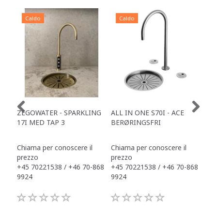
Caldo
Caldo
C
ZEGOWATER - SPARKLING
ALL IN ONE S70I - ACE
TOW
17I MED TAP 3
BERØRINGSFRI
DR
Chiama per conoscere il
Chiama per conoscere il
Chi
prezzo
prezzo
pre
+45 70221538 / +46 70-868
+45 70221538 / +46 70-868
+45
9924
9924
992