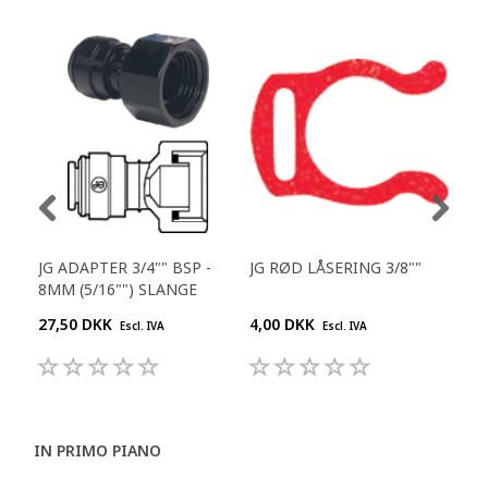
JG ADAPTER 3/4"" BSP -
JG RØD LÅSERING 3/8""
JG 
8MM (5/16"") SLANGE
1/4
27,50 DKK
4,00 DKK
25,
Escl. IVA
Escl. IVA
IN PRIMO PIANO