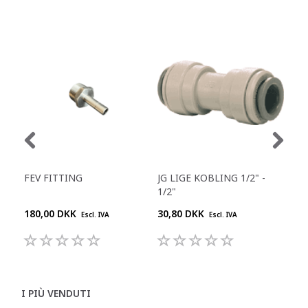
FEV FITTING
JG LIGE KOBLING 1/2" -
JG 
1/2"
180,00 DKK
30,80 DKK
55,
Escl. IVA
Escl. IVA
I PIÙ VENDUTI