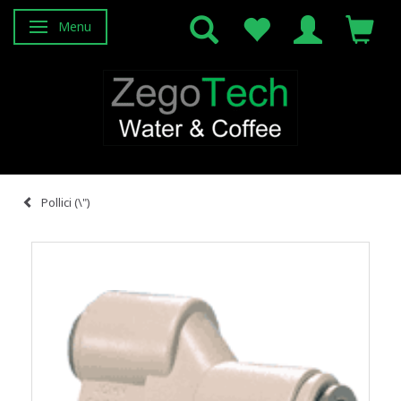
Menu
Attiva/disattiva navigazione
Pollici (\")